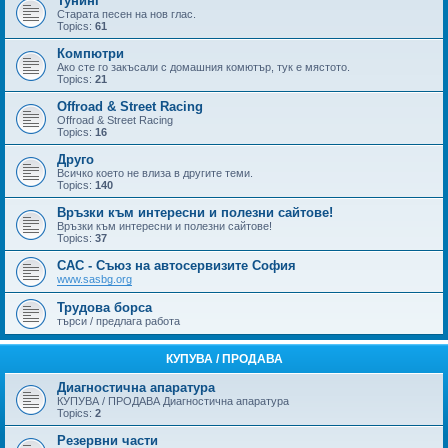
Тунинг
Старата песен на нов глас.
Topics:
61
Компютри
Ако сте го закъсали с домашния комютър, тук е мястото.
Topics:
21
Offroad & Street Racing
Offroad & Street Racing
Topics:
16
Друго
Всичко което не влиза в другите теми.
Topics:
140
Връзки към интересни и полезни сайтове!
Връзки към интересни и полезни сайтове!
Topics:
37
САС - Съюз на автосервизите София
www.sasbg.org
Трудова борса
търси / предлага работа
КУПУВА / ПРОДАВА
Диагностична апаратура
КУПУВА / ПРОДАВА Диагностична апаратура
Topics:
2
Резервни части