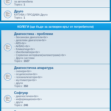
за автомобила
Topics:
1
Друго
КУПУВА / ПРОДАВА Друго
Topics:
1
КОЛЕГИ (ще бъде за затворен кръг от потребители)
Диагностика - проблеми
- бензинови двигатели<br>
- дизелови двигатели<br>
- ABS<br>
- AirBAG<br>
- Климатици<br>
- Имобилайзери<br>
- Сервизни интервали(километражи)<br>
- Други системи
Topics:
1027
Диагностична апаратура
- скенери<br>
- осцилоскопи<br>
- газоанализатори<br>
- мултиметри<br>
- други
Topics:
350
Софтуер
- диагностичен<br>
- информационен<br>
- други
Topics:
246