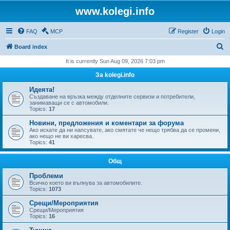
www.kolegi.info
FAQ
MCP
Register
Login
S
Board index
e
It is currently Sun Aug 09, 2026 7:03 pm
a
За kolegi.info
r
Идеята!
c
Създаване на връзка между отделните сервизи и потребители,
занимаващи се с автомобили.
h
Topics:
17
Новини, предложения и коментари за форума
Ако искате да ни напсувате, ако смятате че нещо трябва да се промени,
ако нещо не ви харесва.
Topics:
41
Общ
Проблеми
Всичко което ви вълнува за автомобилите.
Topics:
1073
Срещи/Мероприятия
Срещи/Мероприятия
Topics:
16