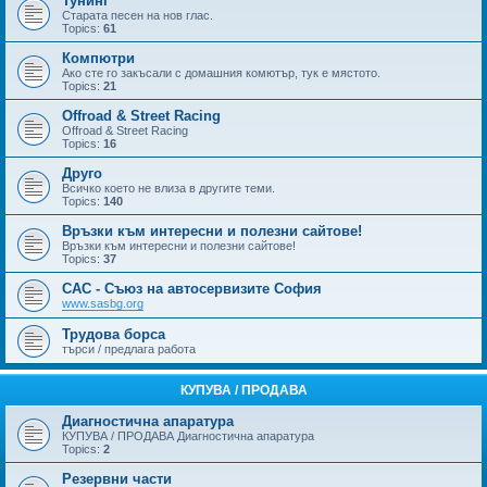
Тунинг
Старата песен на нов глас.
Topics:
61
Компютри
Ако сте го закъсали с домашния комютър, тук е мястото.
Topics:
21
Offroad & Street Racing
Offroad & Street Racing
Topics:
16
Друго
Всичко което не влиза в другите теми.
Topics:
140
Връзки към интересни и полезни сайтове!
Връзки към интересни и полезни сайтове!
Topics:
37
САС - Съюз на автосервизите София
www.sasbg.org
Трудова борса
търси / предлага работа
КУПУВА / ПРОДАВА
Диагностична апаратура
КУПУВА / ПРОДАВА Диагностична апаратура
Topics:
2
Резервни части