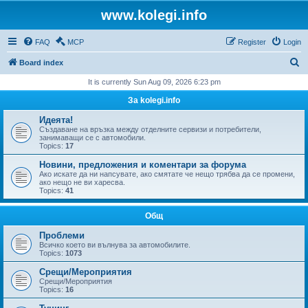
www.kolegi.info
FAQ
MCP
Register
Login
S
Board index
e
It is currently Sun Aug 09, 2026 6:23 pm
a
За kolegi.info
r
Идеята!
c
Създаване на връзка между отделните сервизи и потребители,
занимаващи се с автомобили.
h
Topics:
17
Новини, предложения и коментари за форума
Ако искате да ни напсувате, ако смятате че нещо трябва да се промени,
ако нещо не ви харесва.
Topics:
41
Общ
Проблеми
Всичко което ви вълнува за автомобилите.
Topics:
1073
Срещи/Мероприятия
Срещи/Мероприятия
Topics:
16