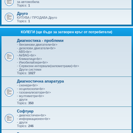
за автомобила
Topics:
1
Друго
КУПУВА / ПРОДАВА Друго
Topics:
1
КОЛЕГИ (ще бъде за затворен кръг от потребители)
Диагностика - проблеми
- бензинови двигатели<br>
- дизелови двигатели<br>
- ABS<br>
- AirBAG<br>
- Климатици<br>
- Имобилайзери<br>
- Сервизни интервали(километражи)<br>
- Други системи
Topics:
1027
Диагностична апаратура
- скенери<br>
- осцилоскопи<br>
- газоанализатори<br>
- мултиметри<br>
- други
Topics:
350
Софтуер
- диагностичен<br>
- информационен<br>
- други
Topics:
246