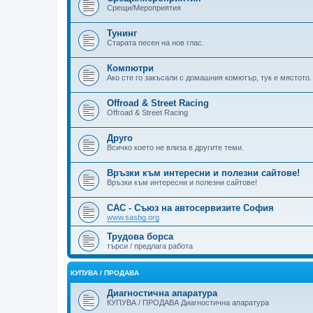
Срещи/Мероприятия
Тунинг
Старата песен на нов глас.
Компютри
Ако сте го закъсали с домашния комютър, тук е мястото.
Offroad & Street Racing
Offroad & Street Racing
Друго
Всичко което не влиза в другите теми.
Връзки към интересни и полезни сайтове!
Връзки към интересни и полезни сайтове!
САС - Съюз на автосервизите София
www.sasbg.org
Трудова борса
търси / предлага работа
КУПУВА / ПРОДАВА
Диагностична апаратура
КУПУВА / ПРОДАВА Диагностична апаратура