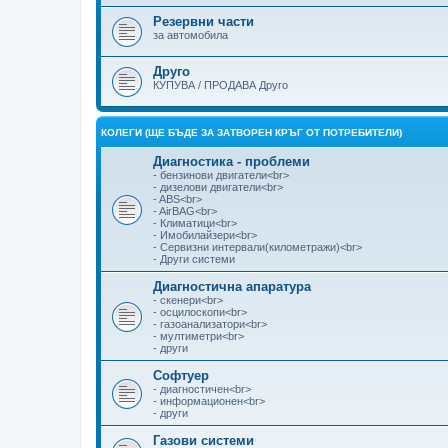
Резервни части
за автомобила
Друго
КУПУВА / ПРОДАВА Друго
КОЛЕГИ (ЩЕ БЪДЕ ЗА ЗАТВОРЕН КРЪГ ОТ ПОТРЕБИТЕЛИ)
Диагностика - проблеми
- бензинови двигатели<br>
- дизелови двигатели<br>
- ABS<br>
- AirBAG<br>
- Климатици<br>
- Имобилайзери<br>
- Сервизни интервали(километражи)<br>
- Други системи
Диагностична апаратура
- скенери<br>
- осцилоскопи<br>
- газоанализатори<br>
- мултиметри<br>
- други
Софтуер
- диагностичен<br>
- информационен<br>
- други
Газови системи