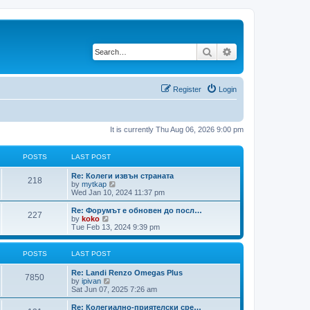
Search
Advanced search
Register
Login
It is currently Thu Aug 06, 2026 9:00 pm
POSTS
LAST POST
Re: Колеги извън страната
218
V
by
mytkap
i
Wed Jan 10, 2024 11:37 pm
e
w
Re: Форумът е обновен до посл…
227
t
V
by
koko
h
i
Tue Feb 13, 2024 9:39 pm
e
e
l
w
a
t
POSTS
LAST POST
t
h
e
e
Re: Landi Renzo Omegas Plus
s
l
7850
V
by
ipivan
t
a
i
Sat Jun 07, 2025 7:26 am
p
t
e
o
e
w
Re: Колегиално-приятелски сре…
s
s