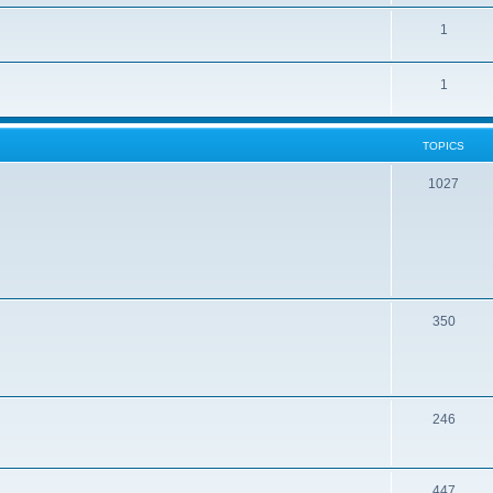
1
1
TOPICS
1027
350
246
447