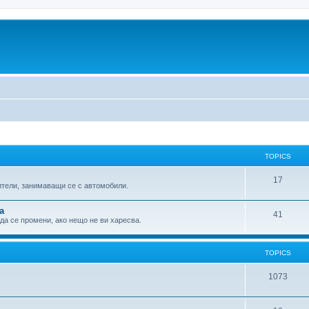
TOPICS
17
ители, занимаващи се с автомобили.
а
41
 да се промени, ако нещо не ви харесва.
TOPICS
1073