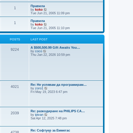
t
e
w
Правила
1
t
V
by
koko
h
i
Tue Jun 21, 2005 11:09 pm
e
e
l
w
Правила
1
a
t
V
by
koko
t
h
i
Tue Jun 21, 2005 11:10 pm
e
e
e
s
l
w
t
a
t
POSTS
LAST POST
p
t
h
o
e
e
A $500,500.99 Gift Awaits You…
s
s
l
9224
V
by
coco
t
t
a
i
Thu Jan 22, 2026 10:59 pm
p
t
e
o
e
w
s
s
t
t
t
h
p
e
o
l
s
a
t
t
Re: Не успявам да програмирам…
4021
e
V
by
zoro1
s
i
Fri May 19, 2023 6:47 pm
t
e
p
w
o
t
s
h
t
e
Re: разкодиране на PHILIPS CA…
2039
l
V
by
ipivan
a
i
Sat Apr 12, 2025 7:48 pm
t
e
e
w
s
t
Re: Софтуер за Еммегас
t
4738
h