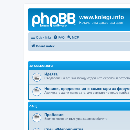
www.kolegi.info
Началото на една стара идея!
Quick links
FAQ
MCP
Board index
ЗА KOLEGI.INFO
Идеята!
Създаване на връзка между отделните сервизи и потреб
Новини, предложения и коментари за форум
Ако искате да ни напсувате, ако смятате че нещо трябва
ОБЩ
Проблеми
Всичко което ви вълнува за автомобилите.
Срещи/Мероприятия