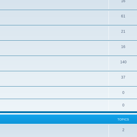
16
61
21
16
140
37
0
0
TOPICS
2