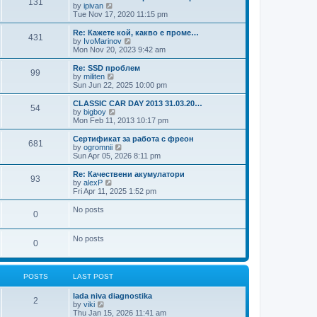
131
t
V
by
ipivan
t
t
h
i
Tue Nov 17, 2020 11:15 pm
p
e
e
o
l
w
Re: Кажете кой, какво е проме…
s
431
a
t
V
by
IvoMarinov
t
t
h
i
Mon Nov 20, 2023 9:42 am
e
e
e
s
l
w
Re: SSD проблем
t
99
a
t
V
by
militen
p
t
h
i
Sun Jun 22, 2025 10:00 pm
o
e
e
e
s
s
l
w
CLASSIC CAR DAY 2013 31.03.20…
t
t
54
a
t
V
by
bigboy
p
t
h
i
Mon Feb 11, 2013 10:17 pm
o
e
e
e
s
s
l
w
Сертификат за работа с фреон
t
t
681
a
t
V
by
ogromnii
p
t
h
i
Sun Apr 05, 2026 8:11 pm
o
e
e
e
s
s
l
w
Re: Качествени акумулатори
t
t
93
a
t
V
by
alexP
p
t
h
i
Fri Apr 11, 2025 1:52 pm
o
e
e
e
s
s
l
w
No posts
t
t
0
a
t
p
t
h
o
e
e
No posts
s
s
l
0
t
t
a
p
t
o
e
s
s
POSTS
LAST POST
t
t
p
lada niva diagnostika
2
o
V
by
viki
s
i
Thu Jan 15, 2026 11:41 am