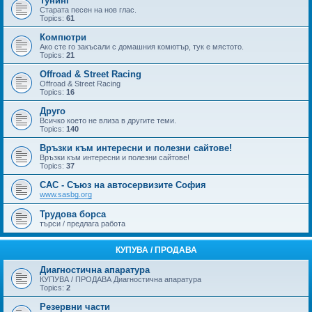
Тунинг
Старата песен на нов глас.
Topics:
61
Компютри
Ако сте го закъсали с домашния комютър, тук е мястото.
Topics:
21
Offroad & Street Racing
Offroad & Street Racing
Topics:
16
Друго
Всичко което не влиза в другите теми.
Topics:
140
Връзки към интересни и полезни сайтове!
Връзки към интересни и полезни сайтове!
Topics:
37
САС - Съюз на автосервизите София
www.sasbg.org
Трудова борса
търси / предлага работа
КУПУВА / ПРОДАВА
Диагностична апаратура
КУПУВА / ПРОДАВА Диагностична апаратура
Topics:
2
Резервни части