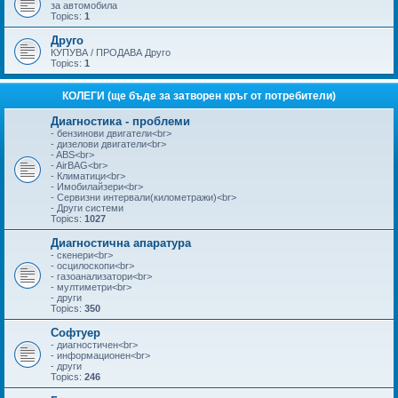
за автомобила
Topics:
1
Друго
КУПУВА / ПРОДАВА Друго
Topics:
1
КОЛЕГИ (ще бъде за затворен кръг от потребители)
Диагностика - проблеми
- бензинови двигатели<br>
- дизелови двигатели<br>
- ABS<br>
- AirBAG<br>
- Климатици<br>
- Имобилайзери<br>
- Сервизни интервали(километражи)<br>
- Други системи
Topics:
1027
Диагностична апаратура
- скенери<br>
- осцилоскопи<br>
- газоанализатори<br>
- мултиметри<br>
- други
Topics:
350
Софтуер
- диагностичен<br>
- информационен<br>
- други
Topics:
246