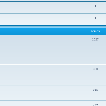
1
1
TOPICS
1027
350
246
447