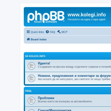
www.kolegi.info
Началото на една стара идея!
Quick links
FAQ
MCP
Board index
ЗА KOLEGI.INFO
Идеята!
Създаване на връзка между отделните сервизи и потреб
Новини, предложения и коментари за форум
Ако искате да ни напсувате, ако смятате че нещо трябва
ОБЩ
Проблеми
Всичко което ви вълнува за автомобилите.
Срещи/Мероприятия