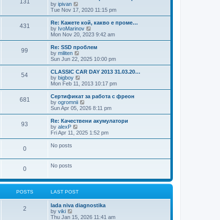
131
t
V
by
ipivan
t
t
h
i
Tue Nov 17, 2020 11:15 pm
p
e
e
o
l
w
Re: Кажете кой, какво е проме…
s
431
a
t
V
by
IvoMarinov
t
t
h
i
Mon Nov 20, 2023 9:42 am
e
e
e
s
l
w
Re: SSD проблем
t
99
a
t
V
by
militen
p
t
h
i
Sun Jun 22, 2025 10:00 pm
o
e
e
e
s
s
l
w
CLASSIC CAR DAY 2013 31.03.20…
t
t
54
a
t
V
by
bigboy
p
t
h
i
Mon Feb 11, 2013 10:17 pm
o
e
e
e
s
s
l
w
Сертификат за работа с фреон
t
t
681
a
t
V
by
ogromnii
p
t
h
i
Sun Apr 05, 2026 8:11 pm
o
e
e
e
s
s
l
w
Re: Качествени акумулатори
t
t
93
a
t
V
by
alexP
p
t
h
i
Fri Apr 11, 2025 1:52 pm
o
e
e
e
s
s
l
w
No posts
t
t
0
a
t
p
t
h
o
e
e
No posts
s
s
l
0
t
t
a
p
t
o
e
s
s
POSTS
LAST POST
t
t
p
lada niva diagnostika
2
o
V
by
viki
s
i
Thu Jan 15, 2026 11:41 am