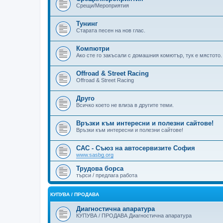
Срещи/Мероприятия
Тунинг
Старата песен на нов глас.
Компютри
Ако сте го закъсали с домашния комютър, тук е мястото.
Offroad & Street Racing
Offroad & Street Racing
Друго
Всичко което не влиза в другите теми.
Връзки към интересни и полезни сайтове!
Връзки към интересни и полезни сайтове!
САС - Съюз на автосервизите София
www.sasbg.org
Трудова борса
търси / предлага работа
КУПУВА / ПРОДАВА
Диагностична апаратура
КУПУВА / ПРОДАВА Диагностична апаратура