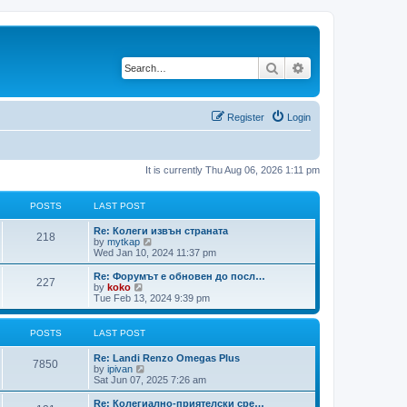
Search
Advanced search
Register
Login
It is currently Thu Aug 06, 2026 1:11 pm
POSTS
LAST POST
Re: Колеги извън страната
218
V
by
mytkap
i
Wed Jan 10, 2024 11:37 pm
e
w
Re: Форумът е обновен до посл…
227
t
V
by
koko
h
i
Tue Feb 13, 2024 9:39 pm
e
e
l
w
a
t
POSTS
LAST POST
t
h
e
e
Re: Landi Renzo Omegas Plus
s
l
7850
V
by
ipivan
t
a
i
Sat Jun 07, 2025 7:26 am
p
t
e
o
e
w
Re: Колегиално-приятелски сре…
s
s