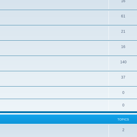
16
61
21
16
140
37
0
0
TOPICS
2