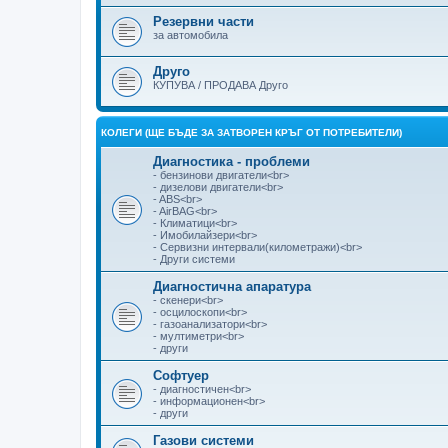
Резервни части
за автомобила
Друго
КУПУВА / ПРОДАВА Друго
КОЛЕГИ (ЩЕ БЪДЕ ЗА ЗАТВОРЕН КРЪГ ОТ ПОТРЕБИТЕЛИ)
Диагностика - проблеми
- бензинови двигатели<br>
- дизелови двигатели<br>
- ABS<br>
- AirBAG<br>
- Климатици<br>
- Имобилайзери<br>
- Сервизни интервали(километражи)<br>
- Други системи
Диагностична апаратура
- скенери<br>
- осцилоскопи<br>
- газоанализатори<br>
- мултиметри<br>
- други
Софтуер
- диагностичен<br>
- информационен<br>
- други
Газови системи