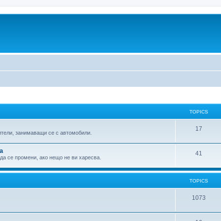
TOPICS
17
ители, занимаващи се с автомобили.
а
41
 да се промени, ако нещо не ви харесва.
TOPICS
1073