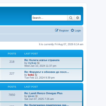
Search
Advanced search
Register
Login
It is currently Fri Aug 07, 2026 6:14 am
POSTS
LAST POST
Re: Колеги извън страната
218
V
by
mytkap
i
Wed Jan 10, 2024 11:37 pm
e
w
Re: Форумът е обновен до посл…
227
t
V
by
koko
h
i
Tue Feb 13, 2024 9:39 pm
e
e
l
w
a
t
POSTS
LAST POST
t
h
e
e
Re: Landi Renzo Omegas Plus
s
l
7850
V
by
ipivan
t
a
i
Sat Jun 07, 2025 7:26 am
p
t
e
o
e
w
Re: Колегиално-приятелски сре…
s
s