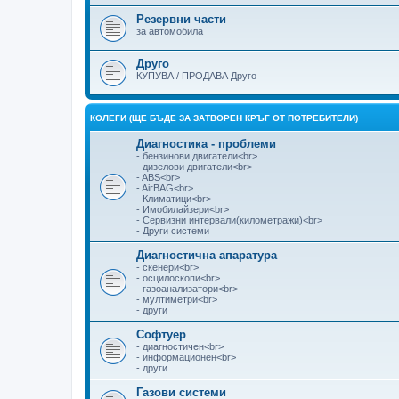
Резервни части
за автомобила
Друго
КУПУВА / ПРОДАВА Друго
КОЛЕГИ (ЩЕ БЪДЕ ЗА ЗАТВОРЕН КРЪГ ОТ ПОТРЕБИТЕЛИ)
Диагностика - проблеми
- бензинови двигатели<br>
- дизелови двигатели<br>
- ABS<br>
- AirBAG<br>
- Климатици<br>
- Имобилайзери<br>
- Сервизни интервали(километражи)<br>
- Други системи
Диагностична апаратура
- скенери<br>
- осцилоскопи<br>
- газоанализатори<br>
- мултиметри<br>
- други
Софтуер
- диагностичен<br>
- информационен<br>
- други
Газови системи