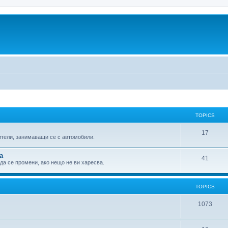
TOPICS
17
ители, занимаващи се с автомобили.
а
41
 да се промени, ако нещо не ви харесва.
TOPICS
1073