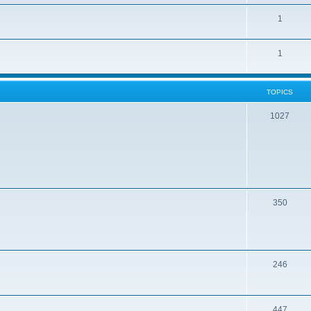
1
1
TOPICS
1027
350
246
447