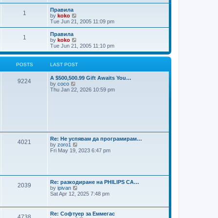
t
e
w
Правила
1
t
V
by
koko
h
i
Tue Jun 21, 2005 11:09 pm
e
e
l
w
Правила
1
a
t
V
by
koko
t
h
i
Tue Jun 21, 2005 11:10 pm
e
e
e
s
l
w
t
a
t
POSTS
LAST POST
p
t
h
o
e
e
A $500,500.99 Gift Awaits You…
s
s
l
9224
V
by
coco
t
t
a
i
Thu Jan 22, 2026 10:59 pm
p
t
e
o
e
w
s
s
t
t
t
h
p
e
o
l
s
a
t
t
Re: Не успявам да програмирам…
4021
e
V
by
zoro1
s
i
Fri May 19, 2023 6:47 pm
t
e
p
w
o
t
s
h
t
e
Re: разкодиране на PHILIPS CA…
2039
l
V
by
ipivan
a
i
Sat Apr 12, 2025 7:48 pm
t
e
e
w
s
t
Re: Софтуер за Еммегас
t
4738
h