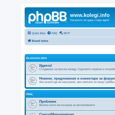
www.kolegi.info
Началото на една стара идея!
Quick links
FAQ
MCP
Board index
ЗА KOLEGI.INFO
Идеята!
Създаване на връзка между отделните сервизи и потреб
Новини, предложения и коментари за форум
Ако искате да ни напсувате, ако смятате че нещо трябва
ОБЩ
Проблеми
Всичко което ви вълнува за автомобилите.
Срещи/Мероприятия