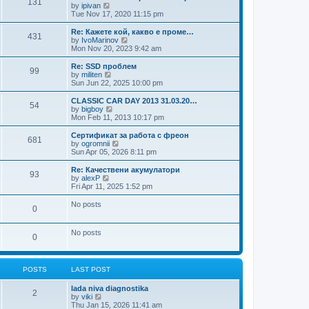
131
t
V
by
ipivan
t
t
h
i
Tue Nov 17, 2020 11:15 pm
p
e
e
o
l
w
Re: Кажете кой, какво е проме…
s
431
a
t
V
by
IvoMarinov
t
t
h
i
Mon Nov 20, 2023 9:42 am
e
e
e
s
l
w
Re: SSD проблем
t
99
a
t
V
by
militen
p
t
h
i
Sun Jun 22, 2025 10:00 pm
o
e
e
e
s
s
l
w
CLASSIC CAR DAY 2013 31.03.20…
t
t
54
a
t
V
by
bigboy
p
t
h
i
Mon Feb 11, 2013 10:17 pm
o
e
e
e
s
s
l
w
Сертификат за работа с фреон
t
t
681
a
t
V
by
ogromnii
p
t
h
i
Sun Apr 05, 2026 8:11 pm
o
e
e
e
s
s
l
w
Re: Качествени акумулатори
t
t
93
a
t
V
by
alexP
p
t
h
i
Fri Apr 11, 2025 1:52 pm
o
e
e
e
s
s
l
w
No posts
t
t
0
a
t
p
t
h
o
e
e
No posts
s
s
l
0
t
t
a
p
t
o
e
s
s
POSTS
LAST POST
t
t
p
lada niva diagnostika
2
o
V
by
viki
s
i
Thu Jan 15, 2026 11:41 am