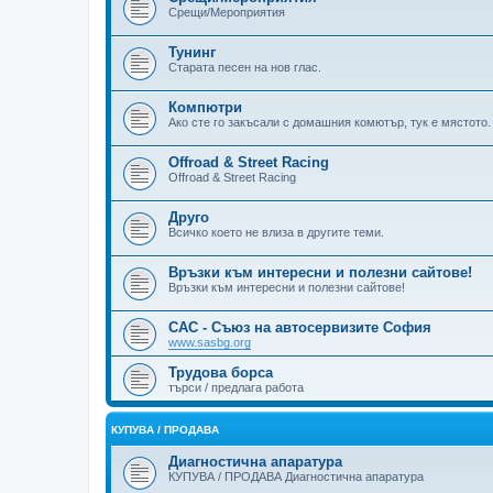
Срещи/Мероприятия
Тунинг
Старата песен на нов глас.
Компютри
Ако сте го закъсали с домашния комютър, тук е мястото.
Offroad & Street Racing
Offroad & Street Racing
Друго
Всичко което не влиза в другите теми.
Връзки към интересни и полезни сайтове!
Връзки към интересни и полезни сайтове!
САС - Съюз на автосервизите София
www.sasbg.org
Трудова борса
търси / предлага работа
КУПУВА / ПРОДАВА
Диагностична апаратура
КУПУВА / ПРОДАВА Диагностична апаратура