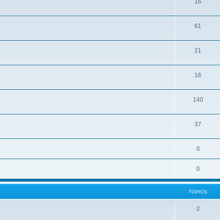
16
61
21
16
140
37
0
0
TOPICS
2