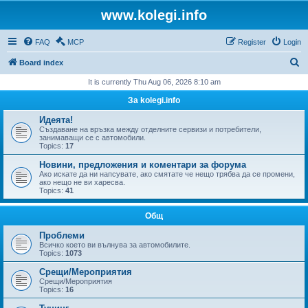
www.kolegi.info
FAQ
MCP
Register
Login
S
Board index
e
It is currently Thu Aug 06, 2026 8:10 am
a
За kolegi.info
r
Идеята!
c
Създаване на връзка между отделните сервизи и потребители,
занимаващи се с автомобили.
h
Topics:
17
Новини, предложения и коментари за форума
Ако искате да ни напсувате, ако смятате че нещо трябва да се промени,
ако нещо не ви харесва.
Topics:
41
Общ
Проблеми
Всичко което ви вълнува за автомобилите.
Topics:
1073
Срещи/Мероприятия
Срещи/Мероприятия
Topics:
16