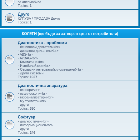
за автомобила
Topics:
1
Друго
КУПУВА / ПРОДАВА Друго
Topics:
1
КОЛЕГИ (ще бъде за затворен кръг от потребители)
Диагностика - проблеми
- бензинови двигатели<br>
- дизелови двигатели<br>
- ABS<br>
- AirBAG<br>
- Климатици<br>
- Имобилайзери<br>
- Сервизни интервали(километражи)<br>
- Други системи
Topics:
1027
Диагностична апаратура
- скенери<br>
- осцилоскопи<br>
- газоанализатори<br>
- мултиметри<br>
- други
Topics:
350
Софтуер
- диагностичен<br>
- информационен<br>
- други
Topics:
246