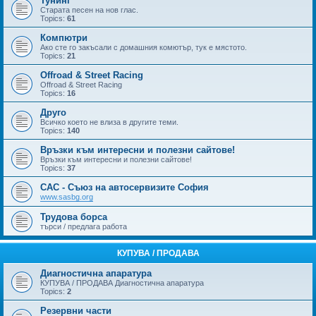
Тунинг
Старата песен на нов глас.
Topics:
61
Компютри
Ако сте го закъсали с домашния комютър, тук е мястото.
Topics:
21
Offroad & Street Racing
Offroad & Street Racing
Topics:
16
Друго
Всичко което не влиза в другите теми.
Topics:
140
Връзки към интересни и полезни сайтове!
Връзки към интересни и полезни сайтове!
Topics:
37
САС - Съюз на автосервизите София
www.sasbg.org
Трудова борса
търси / предлага работа
КУПУВА / ПРОДАВА
Диагностична апаратура
КУПУВА / ПРОДАВА Диагностична апаратура
Topics:
2
Резервни части