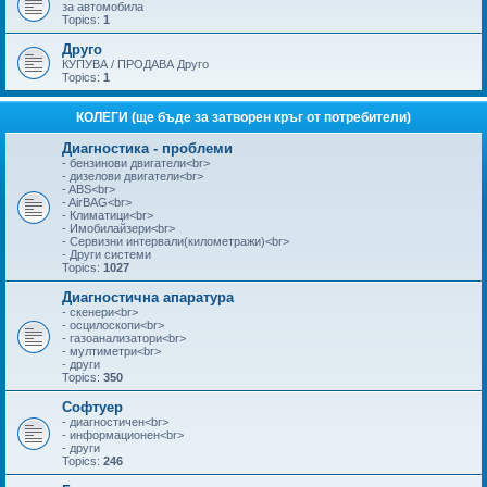
за автомобила
Topics:
1
Друго
КУПУВА / ПРОДАВА Друго
Topics:
1
КОЛЕГИ (ще бъде за затворен кръг от потребители)
Диагностика - проблеми
- бензинови двигатели<br>
- дизелови двигатели<br>
- ABS<br>
- AirBAG<br>
- Климатици<br>
- Имобилайзери<br>
- Сервизни интервали(километражи)<br>
- Други системи
Topics:
1027
Диагностична апаратура
- скенери<br>
- осцилоскопи<br>
- газоанализатори<br>
- мултиметри<br>
- други
Topics:
350
Софтуер
- диагностичен<br>
- информационен<br>
- други
Topics:
246