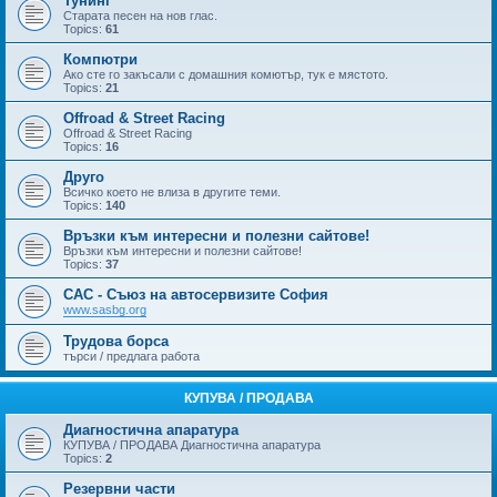
Тунинг
Старата песен на нов глас.
Topics:
61
Компютри
Ако сте го закъсали с домашния комютър, тук е мястото.
Topics:
21
Offroad & Street Racing
Offroad & Street Racing
Topics:
16
Друго
Всичко което не влиза в другите теми.
Topics:
140
Връзки към интересни и полезни сайтове!
Връзки към интересни и полезни сайтове!
Topics:
37
САС - Съюз на автосервизите София
www.sasbg.org
Трудова борса
търси / предлага работа
КУПУВА / ПРОДАВА
Диагностична апаратура
КУПУВА / ПРОДАВА Диагностична апаратура
Topics:
2
Резервни части