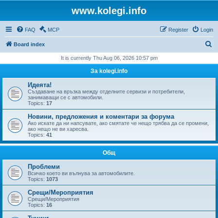
www.kolegi.info
FAQ
MCP
Register
Login
S
Board index
e
It is currently Thu Aug 06, 2026 10:57 pm
a
За kolegi.info
r
Идеята!
c
Създаване на връзка между отделните сервизи и потребители,
занимаващи се с автомобили.
h
Topics:
17
Новини, предложения и коментари за форума
Ако искате да ни напсувате, ако смятате че нещо трябва да се промени,
ако нещо не ви харесва.
Topics:
41
Общ
Проблеми
Всичко което ви вълнува за автомобилите.
Topics:
1073
Срещи/Мероприятия
Срещи/Мероприятия
Topics:
16