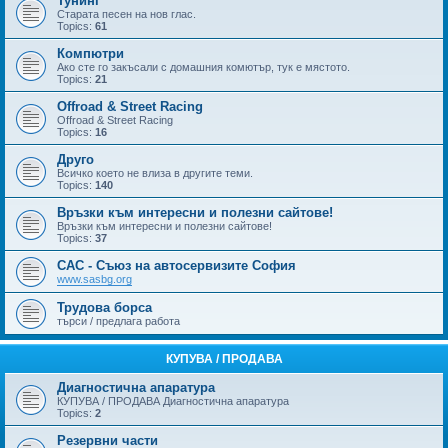
Тунинг
Старата песен на нов глас.
Topics:
61
Компютри
Ако сте го закъсали с домашния комютър, тук е мястото.
Topics:
21
Offroad & Street Racing
Offroad & Street Racing
Topics:
16
Друго
Всичко което не влиза в другите теми.
Topics:
140
Връзки към интересни и полезни сайтове!
Връзки към интересни и полезни сайтове!
Topics:
37
САС - Съюз на автосервизите София
www.sasbg.org
Трудова борса
търси / предлага работа
КУПУВА / ПРОДАВА
Диагностична апаратура
КУПУВА / ПРОДАВА Диагностична апаратура
Topics:
2
Резервни части