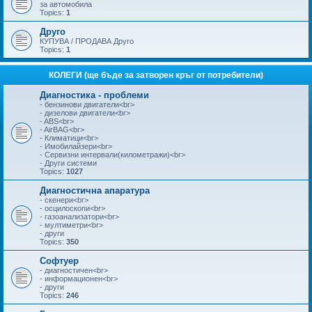
за автомобила
Topics:
1
Друго
КУПУВА / ПРОДАВА Друго
Topics:
1
КОЛЕГИ (ще бъде за затворен кръг от потребители)
Диагностика - проблеми
- бензинови двигатели<br>
- дизелови двигатели<br>
- ABS<br>
- AirBAG<br>
- Климатици<br>
- Имобилайзери<br>
- Сервизни интервали(километражи)<br>
- Други системи
Topics:
1027
Диагностична апаратура
- скенери<br>
- осцилоскопи<br>
- газоанализатори<br>
- мултиметри<br>
- други
Topics:
350
Софтуер
- диагностичен<br>
- информационен<br>
- други
Topics:
246