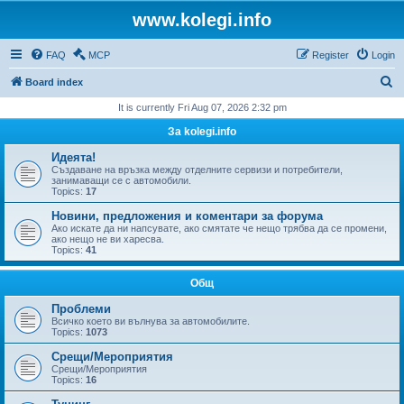
www.kolegi.info
FAQ
MCP
Register
Login
S
Board index
e
It is currently Fri Aug 07, 2026 2:32 pm
a
За kolegi.info
r
Идеята!
c
Създаване на връзка между отделните сервизи и потребители,
занимаващи се с автомобили.
h
Topics:
17
Новини, предложения и коментари за форума
Ако искате да ни напсувате, ако смятате че нещо трябва да се промени,
ако нещо не ви харесва.
Topics:
41
Общ
Проблеми
Всичко което ви вълнува за автомобилите.
Topics:
1073
Срещи/Мероприятия
Срещи/Мероприятия
Topics:
16