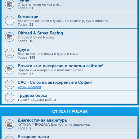
Тунинг
Старата песен на нов глас.
Topics:
61
Компютри
Ако сте го закъсали с домашния комютър, тук е мястото.
Topics:
21
Offroad & Street Racing
Offroad & Street Racing
Topics:
16
Друго
Всичко което не влиза в другите теми.
Topics:
140
Връзки към интересни и полезни сайтове!
Връзки към интересни и полезни сайтове!
Topics:
37
САС - Съюз на автосервизите София
www.sasbg.org
Трудова борса
търси / предлага работа
КУПУВА / ПРОДАВА
Диагностична апаратура
КУПУВА / ПРОДАВА Диагностична апаратура
Topics:
2
Резервни части