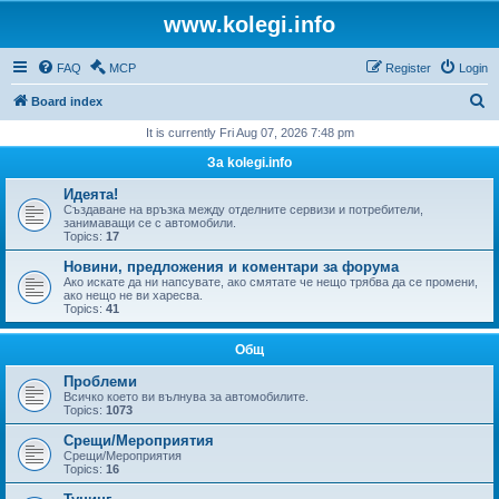
www.kolegi.info
FAQ
MCP
Register
Login
S
Board index
e
It is currently Fri Aug 07, 2026 7:48 pm
a
За kolegi.info
r
Идеята!
c
Създаване на връзка между отделните сервизи и потребители,
занимаващи се с автомобили.
h
Topics:
17
Новини, предложения и коментари за форума
Ако искате да ни напсувате, ако смятате че нещо трябва да се промени,
ако нещо не ви харесва.
Topics:
41
Общ
Проблеми
Всичко което ви вълнува за автомобилите.
Topics:
1073
Срещи/Мероприятия
Срещи/Мероприятия
Topics:
16