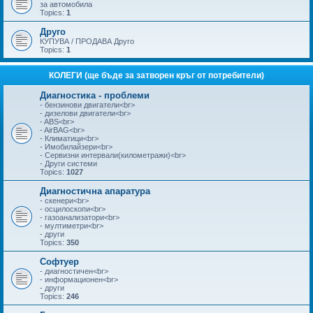
за автомобила
Topics:
1
Друго
КУПУВА / ПРОДАВА Друго
Topics:
1
КОЛЕГИ (ще бъде за затворен кръг от потребители)
Диагностика - проблеми
- бензинови двигатели<br>
- дизелови двигатели<br>
- ABS<br>
- AirBAG<br>
- Климатици<br>
- Имобилайзери<br>
- Сервизни интервали(километражи)<br>
- Други системи
Topics:
1027
Диагностична апаратура
- скенери<br>
- осцилоскопи<br>
- газоанализатори<br>
- мултиметри<br>
- други
Topics:
350
Софтуер
- диагностичен<br>
- информационен<br>
- други
Topics:
246