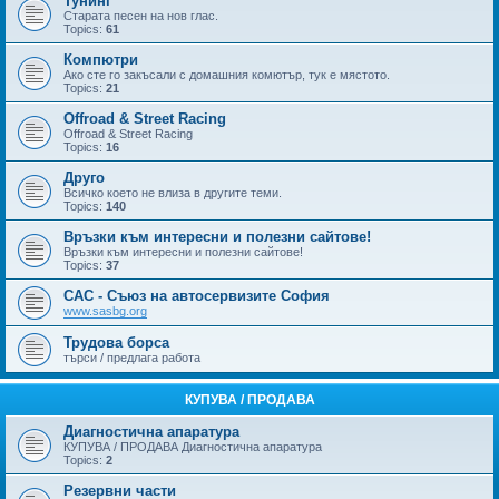
Тунинг
Старата песен на нов глас.
Topics:
61
Компютри
Ако сте го закъсали с домашния комютър, тук е мястото.
Topics:
21
Offroad & Street Racing
Offroad & Street Racing
Topics:
16
Друго
Всичко което не влиза в другите теми.
Topics:
140
Връзки към интересни и полезни сайтове!
Връзки към интересни и полезни сайтове!
Topics:
37
САС - Съюз на автосервизите София
www.sasbg.org
Трудова борса
търси / предлага работа
КУПУВА / ПРОДАВА
Диагностична апаратура
КУПУВА / ПРОДАВА Диагностична апаратура
Topics:
2
Резервни части