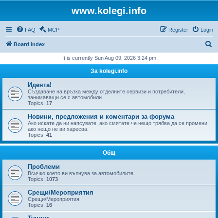
www.kolegi.info
FAQ
MCP
Register
Login
S
Board index
e
It is currently Sun Aug 09, 2026 3:24 pm
a
За kolegi.info
r
Идеята!
c
Създаване на връзка между отделните сервизи и потребители,
занимаващи се с автомобили.
h
Topics:
17
Новини, предложения и коментари за форума
Ако искате да ни напсувате, ако смятате че нещо трябва да се промени,
ако нещо не ви харесва.
Topics:
41
Общ
Проблеми
Всичко което ви вълнува за автомобилите.
Topics:
1073
Срещи/Мероприятия
Срещи/Мероприятия
Topics:
16