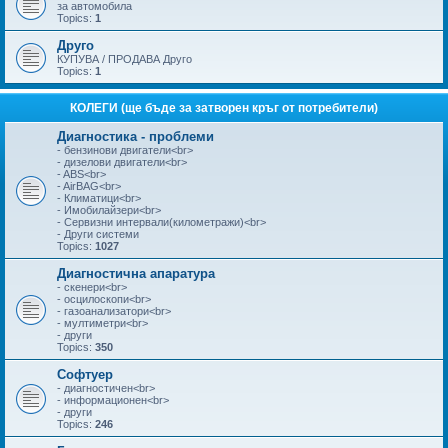
за автомобила
Topics:
1
Друго
КУПУВА / ПРОДАВА Друго
Topics:
1
КОЛЕГИ (ще бъде за затворен кръг от потребители)
Диагностика - проблеми
- бензинови двигатели<br>
- дизелови двигатели<br>
- ABS<br>
- AirBAG<br>
- Климатици<br>
- Имобилайзери<br>
- Сервизни интервали(километражи)<br>
- Други системи
Topics:
1027
Диагностична апаратура
- скенери<br>
- осцилоскопи<br>
- газоанализатори<br>
- мултиметри<br>
- други
Topics:
350
Софтуер
- диагностичен<br>
- информационен<br>
- други
Topics:
246