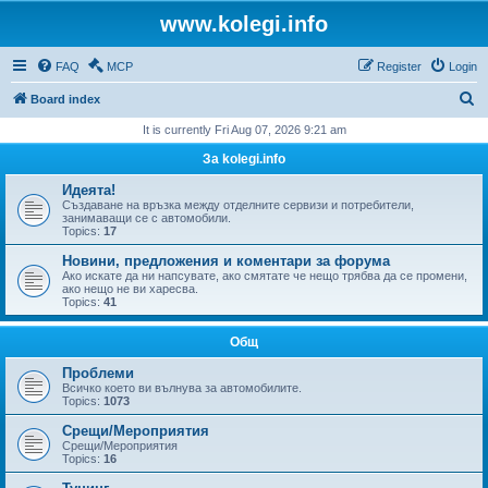
www.kolegi.info
FAQ
MCP
Register
Login
S
Board index
e
It is currently Fri Aug 07, 2026 9:21 am
a
За kolegi.info
r
Идеята!
c
Създаване на връзка между отделните сервизи и потребители,
занимаващи се с автомобили.
h
Topics:
17
Новини, предложения и коментари за форума
Ако искате да ни напсувате, ако смятате че нещо трябва да се промени,
ако нещо не ви харесва.
Topics:
41
Общ
Проблеми
Всичко което ви вълнува за автомобилите.
Topics:
1073
Срещи/Мероприятия
Срещи/Мероприятия
Topics:
16