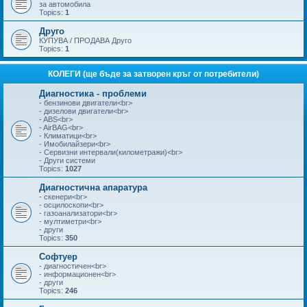
за автомобила
Topics:
1
Друго
КУПУВА / ПРОДАВА Друго
Topics:
1
КОЛЕГИ (ще бъде за затворен кръг от потребители)
Диагностика - проблеми
- бензинови двигатели<br>
- дизелови двигатели<br>
- ABS<br>
- AirBAG<br>
- Климатици<br>
- Имобилайзери<br>
- Сервизни интервали(километражи)<br>
- Други системи
Topics:
1027
Диагностична апаратура
- скенери<br>
- осцилоскопи<br>
- газоанализатори<br>
- мултиметри<br>
- други
Topics:
350
Софтуер
- диагностичен<br>
- информационен<br>
- други
Topics:
246