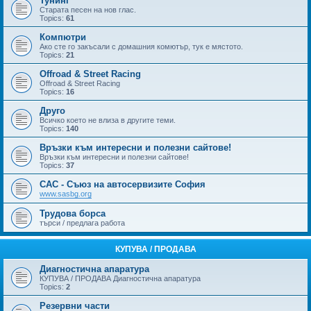
Тунинг
Старата песен на нов глас.
Topics:
61
Компютри
Ако сте го закъсали с домашния комютър, тук е мястото.
Topics:
21
Offroad & Street Racing
Offroad & Street Racing
Topics:
16
Друго
Всичко което не влиза в другите теми.
Topics:
140
Връзки към интересни и полезни сайтове!
Връзки към интересни и полезни сайтове!
Topics:
37
САС - Съюз на автосервизите София
www.sasbg.org
Трудова борса
търси / предлага работа
КУПУВА / ПРОДАВА
Диагностична апаратура
КУПУВА / ПРОДАВА Диагностична апаратура
Topics:
2
Резервни части