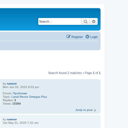
Search
Advanced search
Register
Login
Search found 2 matches • Page
1
of
1
by
rumenr
Mon Jun 02, 2025 8:03 pm
Forum:
Проблеми
Topic:
Landi Renzo Omegas Plus
Replies:
3
Views:
15394
Jump to post
by
rumenr
Sat May 31, 2025 7:32 am