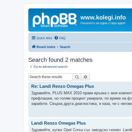
www.kolegi.info
Началото на една стара идея!
Quick links
FAQ
Board index
Search
Search found 2 matches
Go to advanced search
Search
Advanced search
Re: Landi Renzo Omegas Plus
Здравейте, PLUS MAX 2010 прави връзка с моя компютър
префлашне, но голям процент умирали, по време на фл
заработи. Свърза друга диагностика, и каза, че с негови
Landi Renzo Omegas Plus
Здравейте, купих Opel Corsa със заводско газово: La