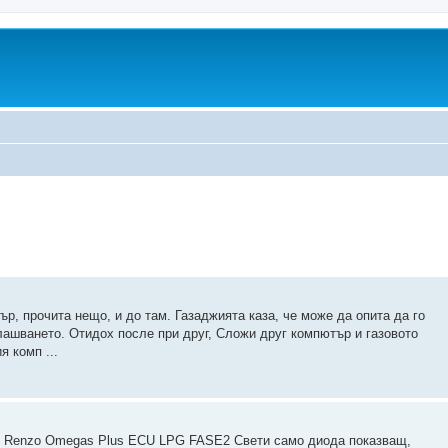
, прочита нещо, и до там. Газаджията каза, че може да опита да го
ашването. Отидох после при друг, Сложи друг компютър и газовото
я комп ...
ndi Renzo Omegas Plus ECU LPG FASE2 Свети само диода показващ,