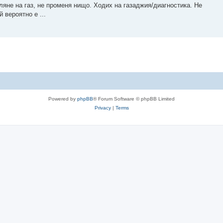
ляне на газ, не променя нищо. Ходих на газаджия/диагностика. Не
 вероятно е ...
Powered by
phpBB
® Forum Software © phpBB Limited
Privacy
|
Terms