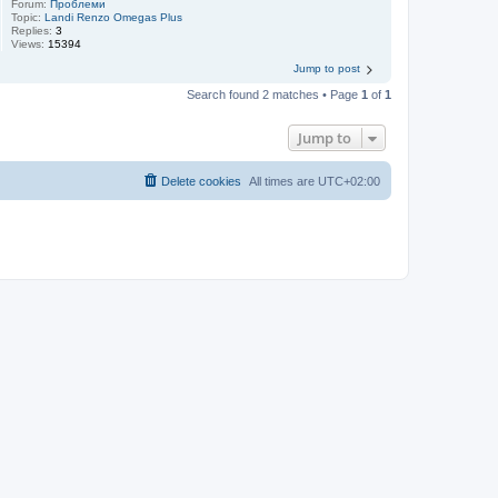
Forum:
Проблеми
Topic:
Landi Renzo Omegas Plus
Replies:
3
Views:
15394
Jump to post
Search found 2 matches • Page
1
of
1
Jump to
Delete cookies
All times are
UTC+02:00