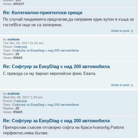
Replies:
101
Views:
465107
Re: Колегиално-приятелски срещи
По случай пандемията,предлагам,да направим един купон в къща за
гости!Все още не са затворени.
Jump to post
by
arabiata
Tue Dec 19, 2017 11:22 am
Forum:
Софтуер
Topic:
Софтуер за EasyDiag с над 200 автомобила
Replies:
29
Views:
65945
Re: Софтуер за EasyDiag с над 200 автомобила
С превода си му барнал европейски феис.Евала.
Jump to post
by
arabiata
Wed Dec 06, 2017 1:20 pm
Forum:
Софтуер
Topic:
Софтуер за EasyDiag с над 200 автомобила
Replies:
29
Views:
65945
Re: Софтуер за EasyDiag с над 200 автомобила
Препоръчам съвсем отговорно софта на Краси-Ivanovbg.Работи
перфектно,няма бъгове.