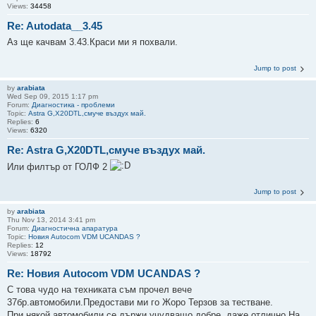
Views:
34458
Re: Autodata__3.45
Аз ще качвам 3.43.Краси ми я похвали.
Jump to post
by
arabiata
Wed Sep 09, 2015 1:17 pm
Forum:
Диагностика - проблеми
Topic:
Astra G,X20DTL,смуче въздух май.
Replies:
6
Views:
6320
Re: Astra G,X20DTL,смуче въздух май.
Или филтър от ГОЛФ 2
Jump to post
by
arabiata
Thu Nov 13, 2014 3:41 pm
Forum:
Диагностична апаратура
Topic:
Новия Autocom VDM UCANDAS ?
Replies:
12
Views:
18792
Re: Новия Autocom VDM UCANDAS ?
С това чудо на техниката съм прочел вече
37бр.автомобили.Предостави ми го Жоро Терзов за тестване.
При някой автомобили се държи учудващо добре, даже отлично.На