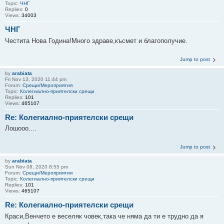
Topic:
ЧНГ
Replies:
0
Views:
34003
ЧНГ
Честита Нова Година!Много здраве,късмет и благополучие.
Jump to post
by
arabiata
Fri Nov 13, 2020 11:44 pm
Forum:
Срещи/Мероприятия
Topic:
Колегиално-приятелски срещи
Replies:
101
Views:
465107
Re: Колегиално-приятелски срещи
Лошооо....
Jump to post
by
arabiata
Sun Nov 08, 2020 8:55 pm
Forum:
Срещи/Мероприятия
Topic:
Колегиално-приятелски срещи
Replies:
101
Views:
465107
Re: Колегиално-приятелски срещи
Краси,Венчето е веселяк човек,така че няма да ти е трудно да я