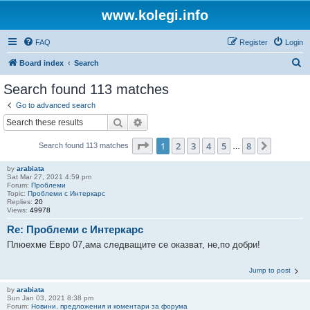
www.kolegi.info
FAQ
Register
Login
S
Board index
Search
e
Search found 113 matches
a
Go to advanced search
r
Search
Advanced search
c
Page
1
of
8
1
2
3
4
5
8
Next
Search found 113 matches
h
…
by
arabiata
Sat Mar 27, 2021 4:59 pm
Forum:
Проблеми
Topic:
Проблеми с Интеркарс
Replies:
20
Views:
49978
Re: Проблеми с Интеркарс
Плюехме Евро 07,ама следващите се оказват, не,по добри!
Jump to post
by
arabiata
Sun Jan 03, 2021 8:38 pm
Forum:
Новини, предложения и коментари за форума