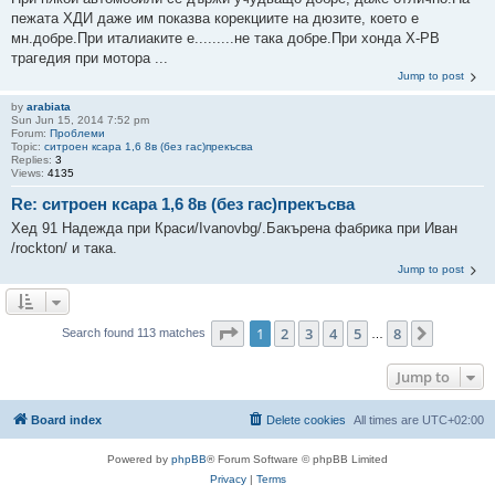
пежата ХДИ даже им показва корекциите на дюзите, което е
мн.добре.При италиаките е.........не така добре.При хонда Х-РВ
трагедия при мотора ...
Jump to post
by
arabiata
Sun Jun 15, 2014 7:52 pm
Forum:
Проблеми
Topic:
ситроен ксара 1,6 8в (без гас)прекъсва
Replies:
3
Views:
4135
Re: ситроен ксара 1,6 8в (без гас)прекъсва
Хед 91 Надежда при Краси/Ivanovbg/.Бакърена фабрика при Иван
/rockton/ и така.
Jump to post
Page
1
of
8
1
2
3
4
5
8
Next
Search found 113 matches
…
Jump to
Board index
Delete cookies
All times are
UTC+02:00
Powered by
phpBB
® Forum Software © phpBB Limited
Privacy
|
Terms