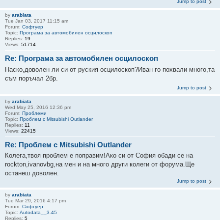
Jump to post
by
arabiata
Tue Jan 03, 2017 11:15 am
Forum:
Софтуер
Topic:
Програма за автомобилен осцилоскоп
Replies:
19
Views:
51714
Re: Програма за автомобилен осцилоскоп
Наско,доволен ли си от руския осцилоскоп?Иван го похвали много,та
съм поръчал 2бр.
Jump to post
by
arabiata
Wed May 25, 2016 12:36 pm
Forum:
Проблеми
Topic:
Проблем с Mitsubishi Outlander
Replies:
11
Views:
22415
Re: Проблем с Mitsubishi Outlander
Колега,твоя проблем е поправим!Ако си от София обади се на
rockton,ivanovbg,на мен и на много други колеги от форума.Ще
останеш доволен.
Jump to post
by
arabiata
Tue Mar 29, 2016 4:17 pm
Forum:
Софтуер
Topic:
Autodata__3.45
Replies:
5