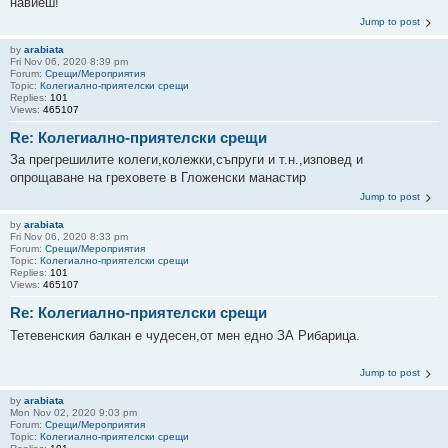
навиеш!
Jump to post
by
arabiata
Fri Nov 06, 2020 8:39 pm
Forum:
Срещи/Мероприятия
Topic:
Колегиално-приятелски срещи
Replies:
101
Views:
465107
Re: Колегиално-приятелски срещи
За прегрешилите колеги,колежки,съпруги и т.н.,изповед и
опрощаване на греховете в Гложенски манастир
Jump to post
by
arabiata
Fri Nov 06, 2020 8:33 pm
Forum:
Срещи/Мероприятия
Topic:
Колегиално-приятелски срещи
Replies:
101
Views:
465107
Re: Колегиално-приятелски срещи
Тетевенския балкан е чудесен,от мен едно ЗА Рибарица.
Jump to post
by
arabiata
Mon Nov 02, 2020 9:03 pm
Forum:
Срещи/Мероприятия
Topic:
Колегиално-приятелски срещи