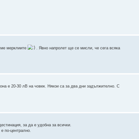
яхме мерклиите
. Явно напролет ще се мисли, че сега всяка
на е 20-30 лВ на човек. Някои са за два дни задължително. С
естинация, за да е удобна за всички.
 е по-централно.