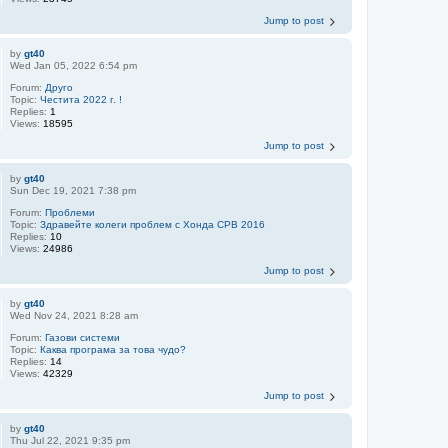
Jump to post
by
gt40
Wed Jan 05, 2022 6:54 pm
Forum:
Друго
Topic:
Честита 2022 г. !
Replies:
1
Views:
18595
Jump to post
by
gt40
Sun Dec 19, 2021 7:38 pm
Forum:
Проблеми
Topic:
Здравейте колеги проблем с Хонда СРВ 2016
Replies:
10
Views:
24986
Jump to post
by
gt40
Wed Nov 24, 2021 8:28 am
Forum:
Газови системи
Topic:
Каква програма за това чудо?
Replies:
14
Views:
42329
Jump to post
by
gt40
Thu Jul 22, 2021 9:35 pm