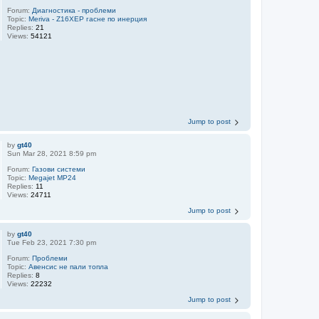
Forum:
Диагностика - проблеми
Topic:
Meriva - Z16XEP гасне по инерция
Replies:
21
Views:
54121
Jump to post
by
gt40
Sun Mar 28, 2021 8:59 pm
Forum:
Газови системи
Topic:
Megajet MP24
Replies:
11
Views:
24711
Jump to post
by
gt40
Tue Feb 23, 2021 7:30 pm
Forum:
Проблеми
Topic:
Авенсис не пали топла
Replies:
8
Views:
22232
Jump to post