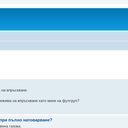
а на впръскване.
 режима на впръскване като мине на фулгруп?
 при пълно натоварване?
вена газова.