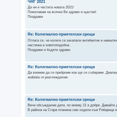
ЧНГ 2021
Да ни е честита новата 2021!
Пожелавам на всички Ви здраве и щастие!
Поздрави
Re: Колегиално-приятелски срещи
Отлага се, че колеги са захапали антибиотик и намал
настинка е ковитоподобна .
Поздрави и бъдете здрави.
Re: Колегиално-приятелски срещи
Да вземем да се преброим кои ще се събираме. Диапазо
arabiata ги разглеждахме.
Re: Колегиално-приятелски срещи
Вече обсъждахме дати, по моему 21 е добре. Давайте д
В района на Стара планина сме ходили към Рибарица и