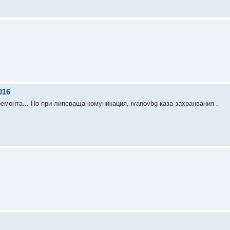
016
емонта... Но при липсваща комуникация, ivanovbg каза захранвания .