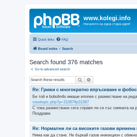
www.kolegi.info
Началото на една стара идея!
Quick links
FAQ
Board index
Search
Search found 376 matches
Go to advanced search
Search
Advanced search
Re: Грижи с многократно впръскване и фобос
Бе той и bobolin4o имаше епопея с разместване на ред
viewtopic.php?p=31087#p31087
С това разместване сега справя ли се със смяната на
Поздрави.
Re: Нормални ли са високите газови времена
Няма как да стане. Не бъркай газов инжекцион с обикно