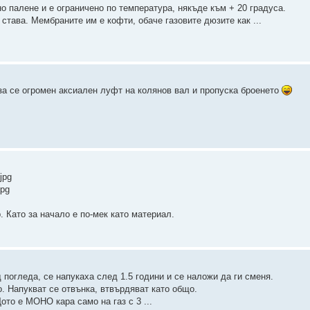
но палене и е ограничено по температура, някъде към + 20 градуса.
 става. Мембраните им е кофти, обаче газовите дюзите как ...
аза се огромен аксиален луфт на колянов вал и пропуска броенето
jpg
jpg
. Като за начало е по-мек като материал.
 погледа, се напукаха след 1.5 години и се наложи да ги сменя.
но. Напукват се отвънка, втвърдяват като общо.
ото е МОНО кара само на газ с 3 ...