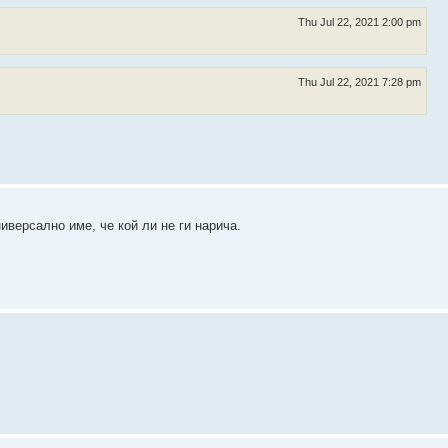
Thu Jul 22, 2021 2:00 pm
Thu Jul 22, 2021 7:28 pm
версално име, че кой ли не ги нарича.