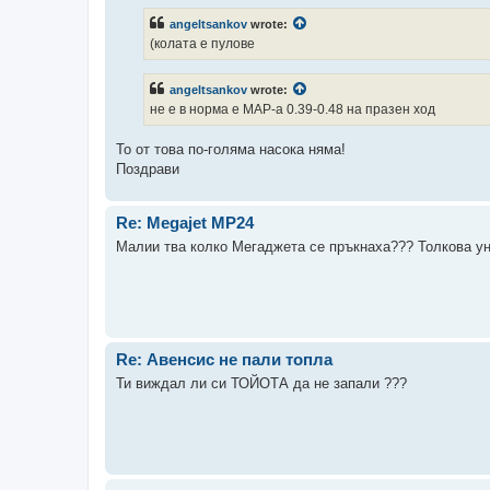
angeltsankov
wrote:
(колата е пулове
angeltsankov
wrote:
не е в норма е MAP-а 0.39-0.48 на празен ход
То от това по-голяма насока няма!
Поздрави
Re: Megajet MP24
Малии тва колко Мегаджета се пръкнаха??? Толкова уни
Re: Авенсис не пали топла
Ти виждал ли си ТОЙОТА да не запали ???