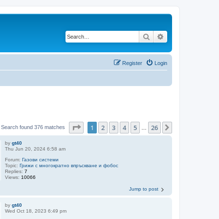
Search
Advanced search
Register
Login
Page
1
of
26
1
2
3
4
5
26
Next
Search found 376 matches
…
by
gt40
Thu Jun 20, 2024 6:58 am
Forum:
Газови системи
Topic:
Грижи с многократно впръскване и фобос
Replies:
7
Views:
10066
Jump to post
by
gt40
Wed Oct 18, 2023 6:49 pm