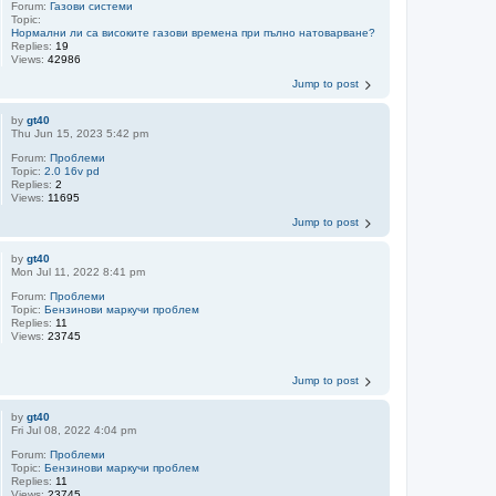
Forum:
Газови системи
Topic:
Нормални ли са високите газови времена при пълно натоварване?
Replies:
19
Views:
42986
Jump to post
by
gt40
Thu Jun 15, 2023 5:42 pm
Forum:
Проблеми
Topic:
2.0 16v pd
Replies:
2
Views:
11695
Jump to post
by
gt40
Mon Jul 11, 2022 8:41 pm
Forum:
Проблеми
Topic:
Бензинови маркучи проблем
Replies:
11
Views:
23745
Jump to post
by
gt40
Fri Jul 08, 2022 4:04 pm
Forum:
Проблеми
Topic:
Бензинови маркучи проблем
Replies:
11
Views:
23745