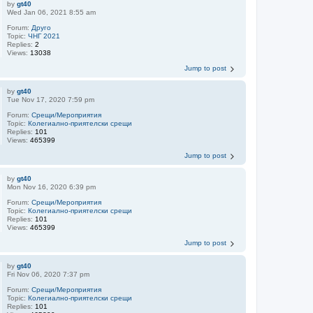
by
gt40
Wed Jan 06, 2021 8:55 am
Forum:
Друго
Topic:
ЧНГ 2021
Replies:
2
Views:
13038
Jump to post
by
gt40
Tue Nov 17, 2020 7:59 pm
Forum:
Срещи/Мероприятия
Topic:
Колегиално-приятелски срещи
Replies:
101
Views:
465399
Jump to post
by
gt40
Mon Nov 16, 2020 6:39 pm
Forum:
Срещи/Мероприятия
Topic:
Колегиално-приятелски срещи
Replies:
101
Views:
465399
Jump to post
by
gt40
Fri Nov 06, 2020 7:37 pm
Forum:
Срещи/Мероприятия
Topic:
Колегиално-приятелски срещи
Replies:
101