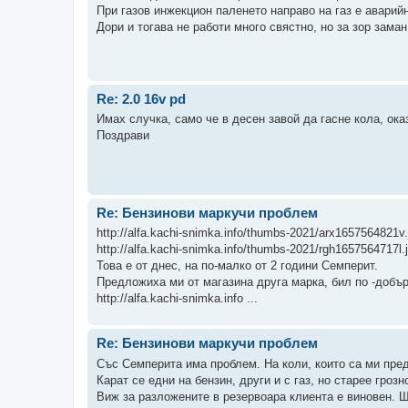
При газов инжекцион паленето направо на газ е аварий
Дори и тогава не работи много свястно, но за зор заман
Re: 2.0 16v pd
Имах случка, само че в десен завой да гасне кола, ок
Поздрави
Re: Бензинови маркучи проблем
http://alfa.kachi-snimka.info/thumbs-2021/arx1657564821v.
http://alfa.kachi-snimka.info/thumbs-2021/rgh1657564717l.
Това е от днес, на по-малко от 2 години Семперит.
Предложиха ми от магазина друга марка, бил по -добър
http://alfa.kachi-snimka.info ...
Re: Бензинови маркучи проблем
Със Семперита има проблем. На коли, които са ми пред
Карат се едни на бензин, други и с газ, но старее гроз
Виж за разложените в резервоара клиента е виновен. Щ