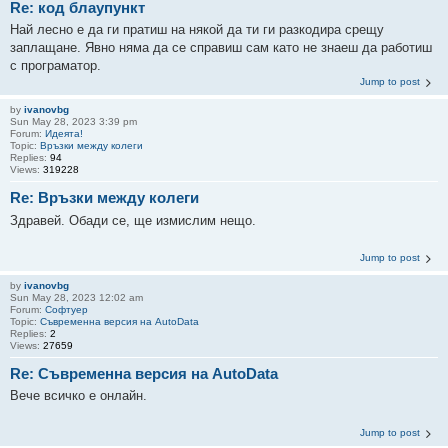
Re: код блаупункт
Най лесно е да ги пратиш на някой да ти ги разкодира срещу
заплащане. Явно няма да се справиш сам като не знаеш да работиш
с програматор.
Jump to post
by
ivanovbg
Sun May 28, 2023 3:39 pm
Forum:
Идеята!
Topic:
Връзки между колеги
Replies:
94
Views:
319228
Re: Връзки между колеги
Здравей. Обади се, ще измислим нещо.
Jump to post
by
ivanovbg
Sun May 28, 2023 12:02 am
Forum:
Софтуер
Topic:
Съвременна версия на AutoData
Replies:
2
Views:
27659
Re: Съвременна версия на AutoData
Вече всичко е онлайн.
Jump to post