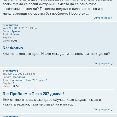
всеки път да се прави чиптунинг , вместо да се ремонтира
проблемния възел ли? Тя колата веднъж е била настроена и е
минала хиляди километри без проблеми. Просто си ...
Jump to post
by
ivanovbg
Wed Nov 01, 2023 11:19 pm
Forum:
Тунинг
Topic:
Фолио
Replies:
1
Views:
8968
Re: Фолио
Клипчета колкото щеш. Иначе мога да ти препоръчам, но къде си?
Jump to post
by
ivanovbg
Thu Oct 19, 2023 2:55 pm
Forum:
Проблеми
Topic:
Проблем с Пежо 207 дизел !
Replies:
3
Views:
11904
Re: Проблем с Пежо 207 дизел !
Еми от много неща може да се случва. Като гледам нямаш и
нужната техника, така че отивай на майстор
Jump to post
by
ivanovbg