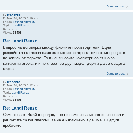
Jump to post
by
ivanovbg
Fri Nov 24, 2023 8:19 am
Forum:
Газови системи
Topic:
Landi Renzo
Replies:
33
Views:
72403
Re: Landi Renzo
Въпрос на договорки между фирмите производители. Една
разработка на газова само за съответен агрегат си е скъп процес и
не зависи от марката. То и бензиновите компютри са също за
конкретни агрегати и не стават за друг модел дори и да са същата
марка.
Jump to post
by
ivanovbg
Fri Nov 24, 2023 8:12 am
Forum:
Газови системи
Topic:
Landi Renzo
Replies:
33
Views:
72403
Re: Landi Renzo
Само това е. Имай в предвид, че не само изпарителя се износва и
ремонтите са комплексни, та не е изключено и да имаш и други
проблеми.