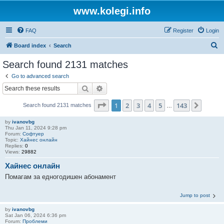
www.kolegi.info
FAQ
Register
Login
S
Board index
Search
e
Search found 2131 matches
a
Go to advanced search
r
Search
Advanced search
c
Page
1
of
143
1
2
3
4
5
143
Next
Search found 2131 matches
h
…
by
ivanovbg
Thu Jan 11, 2024 9:28 pm
Forum:
Софтуер
Topic:
Хайнес онлайн
Replies:
0
Views:
29882
Хайнес онлайн
Помагам за едногодишен абонамент
Jump to post
by
ivanovbg
Sat Jan 06, 2024 6:36 pm
Forum:
Проблеми