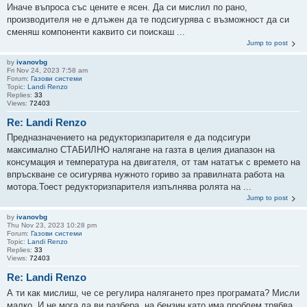
Иначе въпроса със цените е ясен. Да си мислил по рано,
производителя не е длъжен да те подсигурява с възможност да си
сменяш компоненти каквито си поискаш ...
Jump to post
by
ivanovbg
Fri Nov 24, 2023 7:58 am
Forum:
Газови системи
Topic:
Landi Renzo
Replies:
33
Views:
72403
Re: Landi Renzo
Предназначението на редукторизпарителя е да подсигури
максимално СТАБИЛНО налягане на газта в целия диапазон на
консумация и температура на двигателя, от там нататък с времето на
впръскване се осигурява нужното гориво за правилната работа на
мотора.Тоест редукторизпарителя изпълнява ролята на ...
Jump to post
by
ivanovbg
Thu Nov 23, 2023 10:28 pm
Forum:
Газови системи
Topic:
Landi Renzo
Replies:
33
Views:
72403
Re: Landi Renzo
А ти как мислиш, че се регулира налягането през програмата? Мисли
малко. И не мога да ви разбера, на бензин като има проблем трябва