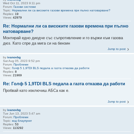
Wed Oct 11, 2023 9:11 pm
Forum:
Газови системи
Topic:
Нормални ли са високите газови времена при пълно натоварване?
Replies:
19
Views:
42979
Re: Нормални ли са високите газови времена при пълно
натоварване?
Монтирай едно диодче със съпротивление и го вържи към газова
дюз. Като спре да мига си на бензин
Jump to post
by
ivanovbg
Sat Aug 05, 2023 9:52 pm
Forum:
Проблеми
Topic:
Голф 5 1,9TDI BLS педала а газта отказва да работи
Replies:
8
Views:
21969
Re: Голф 5 1,9TDI BLS педала а газта отказва да работи
Пробвай като изключиш АБСа как е.
Jump to post
by
ivanovbg
Tue Jun 13, 2023 5:47 am
Forum:
Проблеми
Topic:
код блаупункт
Replies:
53
Views:
113292