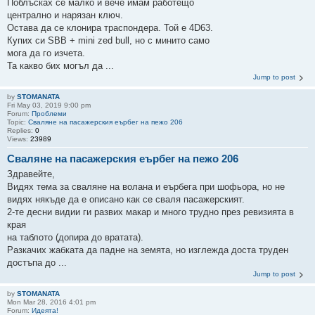
Поблъсках се малко и вече имам работещо
централно и нарязан ключ.
Остава да се клонира траспондера. Той е 4D63.
Купих си SBB + mini zed bull, но с минито само
мога да го изчета.
Та какво бих могъл да ...
Jump to post
by
STOMANATA
Fri May 03, 2019 9:00 pm
Forum:
Проблеми
Topic:
Сваляне на пасажерския еърбег на пежо 206
Replies:
0
Views:
23989
Сваляне на пасажерския еърбег на пежо 206
Здравейте,
Видях тема за сваляне на волана и еърбега при шофьора, но не
видях някъде да е описано как се сваля пасажерският.
2-те десни видии ги развих макар и много трудно през ревизията в
края
на таблото (допира до вратата).
Разкачих жабката да падне на земята, но изглежда доста труден
достъпа до ...
Jump to post
by
STOMANATA
Mon Mar 28, 2016 4:01 pm
Forum:
Идеята!