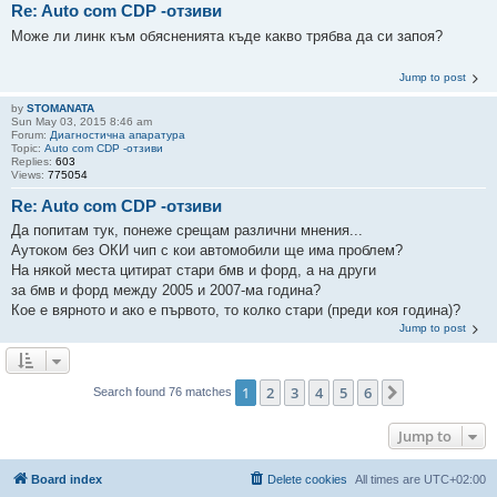
Re: Auto com CDP -отзиви
Може ли линк към обясненията къде какво трябва да си запоя?
Jump to post
by
STOMANATA
Sun May 03, 2015 8:46 am
Forum:
Диагностична апаратура
Topic:
Auto com CDP -отзиви
Replies:
603
Views:
775054
Re: Auto com CDP -отзиви
Да попитам тук, понеже срещам различни мнения...
Аутоком без ОКИ чип с кои автомобили ще има проблем?
На някой места цитират стари бмв и форд, а на други
за бмв и форд между 2005 и 2007-ма година?
Кое е вярното и ако е първото, то колко стари (преди коя година)?
Jump to post
1
2
3
4
5
6
Next
Search found 76 matches
Jump to
Board index
Delete cookies
All times are
UTC+02:00