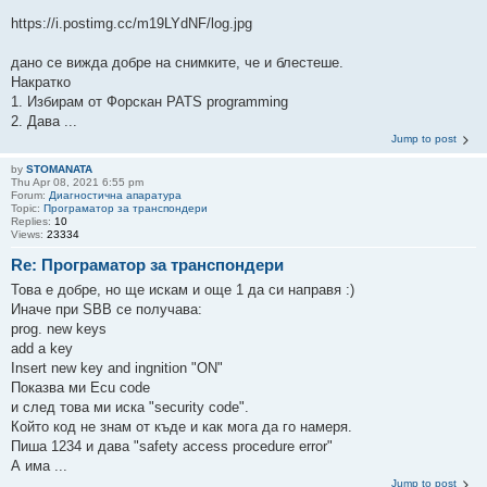
https://i.postimg.cc/m19LYdNF/log.jpg
дано се вижда добре на снимките, че и блестеше.
Накратко
1. Избирам от Форскан PATS programming
2. Дава ...
Jump to post
by
STOMANATA
Thu Apr 08, 2021 6:55 pm
Forum:
Диагностична апаратура
Topic:
Програматор за транспондери
Replies:
10
Views:
23334
Re: Програматор за транспондери
Това е добре, но ще искам и още 1 да си направя :)
Иначе при SBB се получава:
prog. new keys
add a key
Insert new key and ingnition "ON"
Показва ми Ecu code
и след това ми иска "security code".
Който код не знам от къде и как мога да го намеря.
Пиша 1234 и дава "safety access procedure error"
А има ...
Jump to post