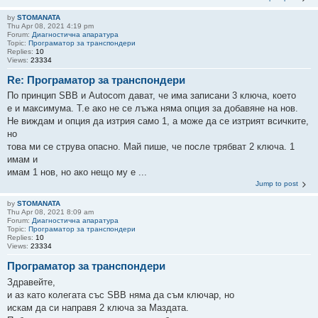
by
STOMANATA
Thu Apr 08, 2021 4:19 pm
Forum:
Диагностична апаратура
Topic:
Програматор за транспондери
Replies:
10
Views:
23334
Re: Програматор за транспондери
По принцип SBB и Autocom дават, че има записани 3 ключа, което
е и максимума. Т.е ако не се лъжа няма опция за добавяне на нов.
Не виждам и опция да изтрия само 1, а може да се изтрият всичките,
но
това ми се струва опасно. Май пише, че после трябват 2 ключа. 1
имам и
имам 1 нов, но ако нещо му е ...
Jump to post
by
STOMANATA
Thu Apr 08, 2021 8:09 am
Forum:
Диагностична апаратура
Topic:
Програматор за транспондери
Replies:
10
Views:
23334
Програматор за транспондери
Здравейте,
и аз като колегата със SBB няма да съм ключар, но
искам да си направя 2 ключа за Маздата.