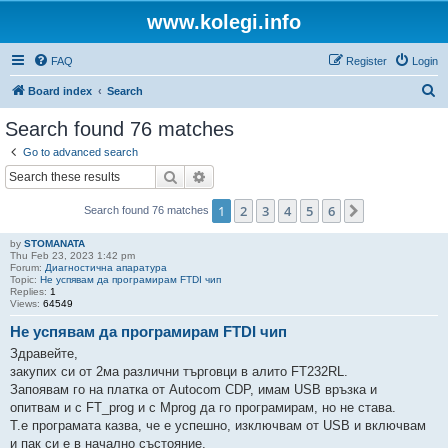
www.kolegi.info
FAQ
Register
Login
S
Board index
Search
e
Search found 76 matches
a
Go to advanced search
r
Search
Advanced search
c
1
2
3
4
5
6
Next
Search found 76 matches
h
by
STOMANATA
Thu Feb 23, 2023 1:42 pm
Forum:
Диагностична апаратура
Topic:
Не успявам да програмирам FTDI чип
Replies:
1
Views:
64549
Не успявам да програмирам FTDI чип
Здравейте,
закупих си от 2ма различни търговци в алито FT232RL.
Запоявам го на платка от Autocom CDP, имам USB връзка и
опитвам и с FT_prog и с Mprog да го програмирам, но не става.
Т.е програмата казва, че е успешно, изключвам от USB и включвам
и пак си е в начално състояние.