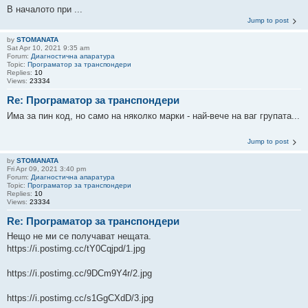
В началото при ...
Jump to post
by
STOMANATA
Sat Apr 10, 2021 9:35 am
Forum:
Диагностична апаратура
Topic:
Програматор за транспондери
Replies:
10
Views:
23334
Re: Програматор за транспондери
Има за пин код, но само на няколко марки - най-вече на ваг групата...
Jump to post
by
STOMANATA
Fri Apr 09, 2021 3:40 pm
Forum:
Диагностична апаратура
Topic:
Програматор за транспондери
Replies:
10
Views:
23334
Re: Програматор за транспондери
Нещо не ми се получават нещата.
https://i.postimg.cc/tY0Cqjpd/1.jpg
https://i.postimg.cc/9DCm9Y4r/2.jpg
https://i.postimg.cc/s1GgCXdD/3.jpg