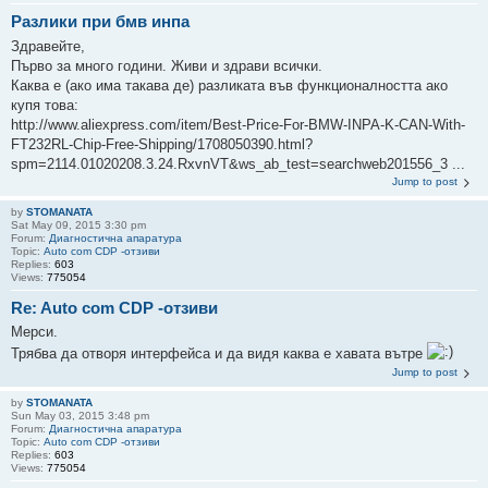
Разлики при бмв инпа
Здравейте,
Първо за много години. Живи и здрави всички.
Каква е (ако има такава де) разликата във функционалността ако
купя това:
http://www.aliexpress.com/item/Best-Price-For-BMW-INPA-K-CAN-With-
FT232RL-Chip-Free-Shipping/1708050390.html?
spm=2114.01020208.3.24.RxvnVT&ws_ab_test=searchweb201556_3 ...
Jump to post
by
STOMANATA
Sat May 09, 2015 3:30 pm
Forum:
Диагностична апаратура
Topic:
Auto com CDP -отзиви
Replies:
603
Views:
775054
Re: Auto com CDP -отзиви
Мерси.
Трябва да отворя интерфейса и да видя каква е хавата вътре
Jump to post
by
STOMANATA
Sun May 03, 2015 3:48 pm
Forum:
Диагностична апаратура
Topic:
Auto com CDP -отзиви
Replies:
603
Views:
775054