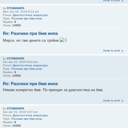
Jump to post
by
STOMANATA
Mon Jan 04, 2016 9:14 am
Forum:
Диагностична апаратура
Topic:
Разлики при бмв инпа
Replies:
9
Views:
14560
Re: Разлики при бмв инпа
Мерси, но там цените са тройни
Jump to post
by
STOMANATA
Sat Jan 02, 2016 8:02 pm
Forum:
Диагностична апаратура
Topic:
Разлики при бмв инпа
Replies:
9
Views:
14560
Re: Разлики при бмв инпа
Нямам конкретно бмв. По принцип за диагностика на бмв.
Jump to post
by
STOMANATA
Sat Jan 02, 2016 6:07 pm
Forum:
Диагностична апаратура
Topic:
Разлики при бмв инпа
Replies:
9
Views:
14560