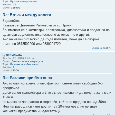
Topic:
Връзки между колеги
Replies:
94
Views:
319455
Re: Връзки между колеги
Здравейте,
Казвам се Цветелин Райковски от гр. Троян.
Занимавам се с компютри, електроника, диагностика и продажба на
адаптери за диагностика (основно аутоком, но и други).
Ако на някой бих могъл да бъда полезен, може да се свърже
с мен на 0878592206 или 0889201729.
Jump to post
by
STOMANATA
Tue Jan 05, 2016 1:46 pm
Forum:
Диагностична апаратура
Topic:
Разлики при бмв инпа
Replies:
9
Views:
14560
Re: Разлики при бмв инпа
Ако изключим времето като фактор, понеже имам свободно бих
предпочел
да си запоя транзистора и 2-те съпротивления и да получа за няма и
15лв и
по-малко от час работа интерфейс, който се продава по над 30лв.
Или направо да си купя другият за 20-тина лева, но не знам
кое какви предимства и недостатъци ...