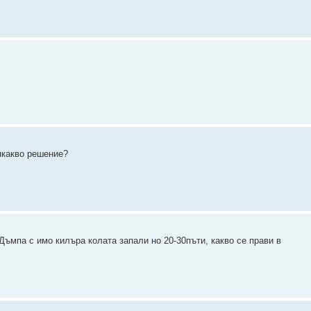
якакво решение?
Дъмпа с имо килъра колата запали но 20-30пъти, какво се прави в