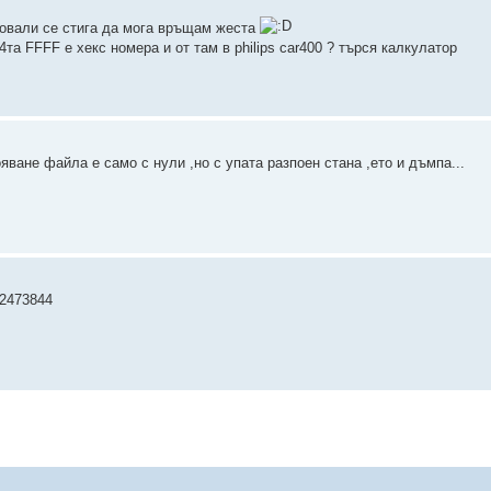
тзовали се стига да мога връщам жеста
а FFFF е хекс номера и от там в philips car400 ? търся калкулатор
ояване файла е само с нули ,но с упата разпоен стана ,ето и дъмпа...
x2473844