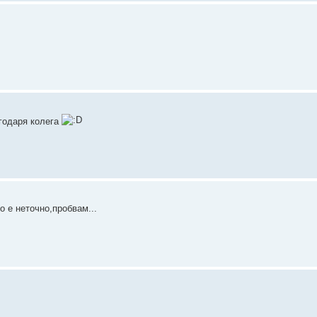
годаря колега
о е неточно,пробвам...