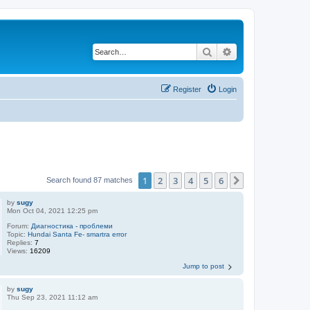
Search
Advanced search
Register
Login
1
2
3
4
5
6
Next
Search found 87 matches
by
sugy
Mon Oct 04, 2021 12:25 pm
Forum:
Диагностика - проблеми
Topic:
Hundai Santa Fe- smartra error
Replies:
7
Views:
16209
Jump to post
by
sugy
Thu Sep 23, 2021 11:12 am