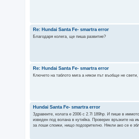
Re: Hundai Santa Fe- smartra error
Благодаря колега, ще пиша развитие?
Re: Hundai Santa Fe- smartra error
Ключето на таблото мига а някои път въобще не свети,
Hundai Santa Fe- smartra error
Здравеите, колата е 2006 с 2.7l 189hp. И пише в иммото 
изведен под волана в кутийка. Проверих връзките на и
за лоши споики, нищо подозрително. Някли ако се е збл