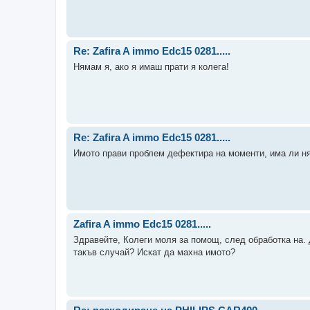
Re: Zafira A immo Edc15 0281.....
Нямам я, ако я имаш прати я колега!
Re: Zafira A immo Edc15 0281.....
Имото прави проблем дефектира на моменти, има ли н
Zafira A immo Edc15 0281.....
Здравейте, Колеги моля за помощ, след обработка на. 
такъв случай? Искат да махна имото?