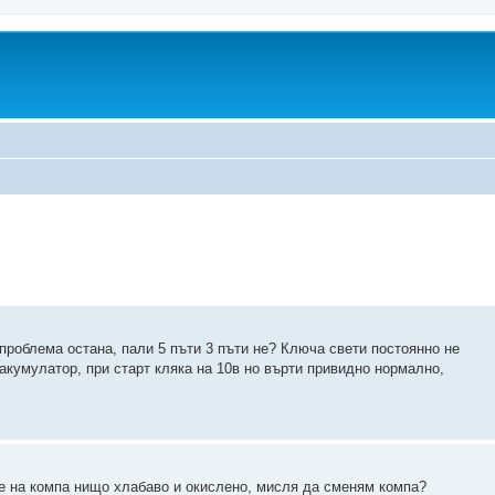
 проблема остана, пали 5 пъти 3 пъти не? Ключа свети постоянно не
 акумулатор, при старт кляка на 10в но върти привидно нормално,
е на компа нищо хлабаво и окислено, мисля да сменям компа?