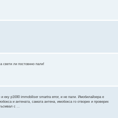
 а свети ли постовнно пали!
и еку p1690 immobiliser smartra error, и не пали. Имобилайзера е
мобокса и антената, самата антена, имобокса го отворих и проверих
ъсмвал с ...