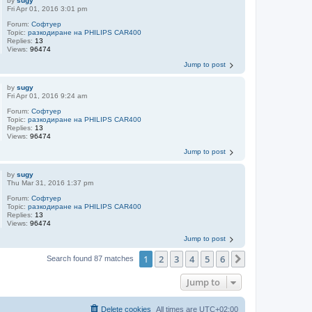
by
sugy
Fri Apr 01, 2016 3:01 pm
Forum:
Софтуер
Topic:
разкодиране на PHILIPS CAR400
Replies:
13
Views:
96474
Jump to post
by
sugy
Fri Apr 01, 2016 9:24 am
Forum:
Софтуер
Topic:
разкодиране на PHILIPS CAR400
Replies:
13
Views:
96474
Jump to post
by
sugy
Thu Mar 31, 2016 1:37 pm
Forum:
Софтуер
Topic:
разкодиране на PHILIPS CAR400
Replies:
13
Views:
96474
Jump to post
1
2
3
4
5
6
Next
Search found 87 matches
Jump to
Delete cookies
All times are
UTC+02:00