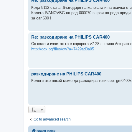
Re: разкодиране на PHILIPS CAR400
Кода 8112 стана ,благодаря на колегата и на всички о
Колега IVANOVBG на ред 000070 в края на реда преди 4т
за car 600 !
Re: разкодиране на PHILIPS CAR400
Ок колеги изчетах го с карпрога v7.28 с клипа без разп
http://dox.bg/files/dw?a=7429ad0a95
разкодиране на PHILIPS CAR400
Колеги ако някой може да разкодира този сер. gm0400
Go to advanced search
Board index