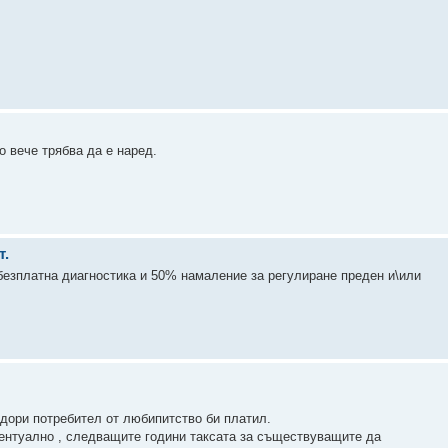
 вече трябва да е наред.
т.
 безплатна диагностика и 50% намаление за регулиране преден и\или
 дори потребител от любипитство би платил.
вентуално , следващите години таксата за съществуващите да