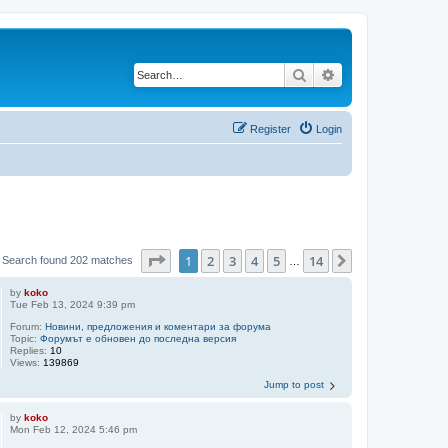
Search
Advanced search
Register
Login
Page
1
of
14
1
2
3
4
5
14
Next
Search found 202 matches
…
by
koko
Tue Feb 13, 2024 9:39 pm
Forum:
Новини, предложения и коментари за форума
Topic:
Форумът е обновен до последна версия
Replies:
10
Views:
139869
Jump to post
by
koko
Mon Feb 12, 2024 5:46 pm