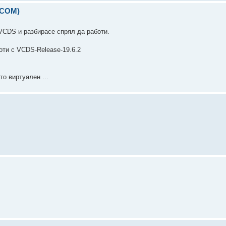
-COM)
VCDS и разбирасе спрял да работи.
оти с VCDS-Release-19.6.2
о виртуален ...