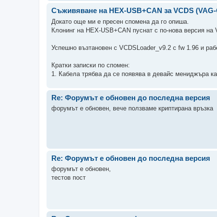
Съживяване на HEX-USB+CAN за VCDS (VAG
Докато още ми е пресен спомена да го опиша.
Клонинг на HEX-USB+CAN пуснат с по-нова версия на 
Успешно възтановен с VCDSLoader_v9.2 с fw 1.96 и раб
Кратки записки по спомен:
1. Кабела трябва да се появява в девайс мениджъра кат
Re: Форумът е обновен до последна версия
форумът е обновен, вече ползваме криптирана връзка
Re: Форумът е обновен до последна версия
форумът е обновен,
тестов пост