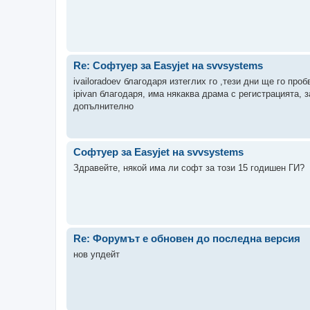
Re: Софтуер за Easyjet на svvsystems
ivailoradoev благодаря изтеглих го ,тези дни ще го про
ipivan благодаря, има някаква драма с регистрацията, 
допълнително
Софтуер за Easyjet на svvsystems
Здравейте, някой има ли софт за този 15 годишен ГИ?
Re: Форумът е обновен до последна версия
нов упдейт