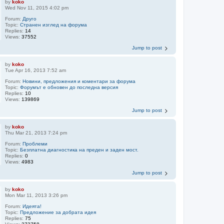
by
koko
Wed Nov 11, 2015 4:02 pm
Forum:
Друго
Topic:
Странен изглед на форума
Replies:
14
Views:
37552
Jump to post
by
koko
Tue Apr 16, 2013 7:52 am
Forum:
Новини, предложения и коментари за форума
Topic:
Форумът е обновен до последна версия
Replies:
10
Views:
139869
Jump to post
by
koko
Thu Mar 21, 2013 7:24 pm
Forum:
Проблеми
Topic:
Безплатна диагностика на преден и заден мост.
Replies:
0
Views:
4983
Jump to post
by
koko
Mon Mar 11, 2013 3:26 pm
Forum:
Идеята!
Topic:
Предложение за добрата идея
Replies:
75