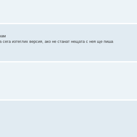
бвам
за сега изтеглих версия, ако не станат нещата с нея ще пиша