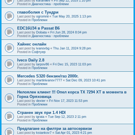
Last post by
karamilev
«
Fri Sep 12, 2025 1:10 pm
Posted in
Диагностика - проблеми
главоболия с Тундри
Last post by
ogromnii
«
Tue May 20, 2025 1:13 pm
Posted in
Проблеми
EDC16U34 в Passat B6
Last post by
Dobata
«
Fri Jun 28, 2024 8:04 pm
Posted in
Диагностика - проблеми
Хайнес онлайн
Last post by
ivanovbg
«
Thu Jan 11, 2024 9:28 pm
Posted in
Софтуер
Iveco Daily 2.8
Last post by
tarpov86
«
Fri Dec 15, 2023 11:03 pm
Posted in
Проблеми
Mercedes S320 бензин/газ 2000г.
Last post by
martinivanov7777
«
Sat Dec 09, 2023 10:41 pm
Posted in
Проблеми
Нелоялен клиент !!! Опел корса ТХ 7294 ХТ в момента в
Горна Оряховица
Last post by
dexter
«
Fri Nov 17, 2023 11:53 pm
Posted in
Проблеми
Странен звук при 1.4 HDI
Last post by
igrata
«
Tue Sep 12, 2023 2:11 pm
Posted in
Проблеми
Предлагане на филтри за автосервизи
Last post by
kstankov7
«
Sat Apr 01, 2023 4:21 pm