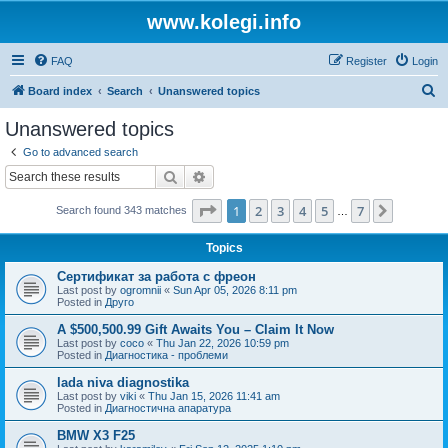
www.kolegi.info
FAQ
Register
Login
S
Board index
Search
Unanswered topics
e
Unanswered topics
a
Go to advanced search
r
Search
Advanced search
c
Page
1
of
7
1
2
3
4
5
7
Next
Search found 343 matches
h
…
Topics
Сертификат за работа с фреон
Last post by
ogromnii
«
Sun Apr 05, 2026 8:11 pm
Posted in
Друго
A $500,500.99 Gift Awaits You – Claim It Now
Last post by
coco
«
Thu Jan 22, 2026 10:59 pm
Posted in
Диагностика - проблеми
lada niva diagnostika
Last post by
viki
«
Thu Jan 15, 2026 11:41 am
Posted in
Диагностична апаратура
BMW X3 F25