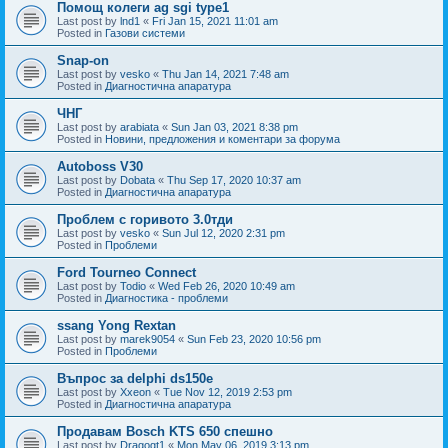
Помощ колеги ag sgi type1
Last post by
lnd1
«
Fri Jan 15, 2021 11:01 am
Posted in
Газови системи
Snap-on
Last post by
vesko
«
Thu Jan 14, 2021 7:48 am
Posted in
Диагностична апаратура
ЧНГ
Last post by
arabiata
«
Sun Jan 03, 2021 8:38 pm
Posted in
Новини, предложения и коментари за форума
Autoboss V30
Last post by
Dobata
«
Thu Sep 17, 2020 10:37 am
Posted in
Диагностична апаратура
Проблем с горивото 3.0тди
Last post by
vesko
«
Sun Jul 12, 2020 2:31 pm
Posted in
Проблеми
Ford Tourneo Connect
Last post by
Todio
«
Wed Feb 26, 2020 10:49 am
Posted in
Диагностика - проблеми
ssang Yong Rextan
Last post by
marek9054
«
Sun Feb 23, 2020 10:56 pm
Posted in
Проблеми
Въпрос за delphi ds150e
Last post by
Xxeon
«
Tue Nov 12, 2019 2:53 pm
Posted in
Диагностична апаратура
Продавам Bosch KTS 650 спешно
Last post by
Dragogt1
«
Mon May 06, 2019 3:13 pm