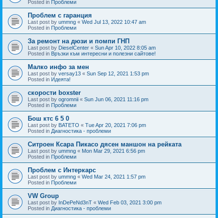
Posted in
Проблеми
Проблем с гаранция
Last post by
ummng
«
Wed Jul 13, 2022 10:47 am
Posted in
Проблеми
За ремонт на дюзи и помпи ГНП
Last post by
DieselCenter
«
Sun Apr 10, 2022 8:05 am
Posted in
Връзки към интересни и полезни сайтове!
Малко инфо за мен
Last post by
versay13
«
Sun Sep 12, 2021 1:53 pm
Posted in
Идеята!
скорости boxster
Last post by
ogromnii
«
Sun Jun 06, 2021 11:16 pm
Posted in
Проблеми
Бош ктс 6 5 0
Last post by
BATETO
«
Tue Apr 20, 2021 7:06 pm
Posted in
Диагностика - проблеми
Ситроен Ксара Пикасо дясен маншон на рейката
Last post by
ummng
«
Mon Mar 29, 2021 6:56 pm
Posted in
Проблеми
Проблем с Интеркарс
Last post by
ummng
«
Wed Mar 24, 2021 1:57 pm
Posted in
Проблеми
VW Group
Last post by
InDePeNd3nT
«
Wed Feb 03, 2021 3:00 pm
Posted in
Диагностика - проблеми