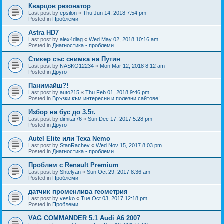
Кварцов резонатор
Last post by
epsilon
«
Thu Jun 14, 2018 7:54 pm
Posted in
Проблеми
Astra HD7
Last post by
alex4diag
«
Wed May 02, 2018 10:16 am
Posted in
Диагностика - проблеми
Стикер със снимка на Путин
Last post by
NASKO12234
«
Mon Mar 12, 2018 8:12 am
Posted in
Друго
Панимайш?!
Last post by
auto215
«
Thu Feb 01, 2018 9:46 pm
Posted in
Връзки към интересни и полезни сайтове!
Избор на бус до 3.5т.
Last post by
dimitar76
«
Sun Dec 17, 2017 5:28 pm
Posted in
Друго
Autel Elite или Texa Nemo
Last post by
StanRachev
«
Wed Nov 15, 2017 8:03 pm
Posted in
Диагностика - проблеми
Проблем с Renault Premium
Last post by
Shtelyan
«
Sun Oct 29, 2017 8:36 am
Posted in
Проблеми
датчик променлива геометрия
Last post by
vesko
«
Tue Oct 03, 2017 12:18 pm
Posted in
Проблеми
VAG COMMANDER 5.1 Audi A6 2007