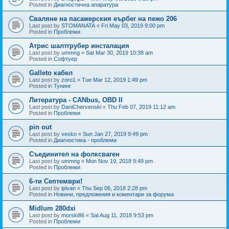
Posted in
Диагностична апаратура
Сваляне на пасажерския еърбег на пежо 206
Last post by
STOMANATA
«
Fri May 03, 2019 9:00 pm
Posted in
Проблеми
Атрис шалтгрубер инсталация
Last post by
ummng
«
Sat Mar 30, 2019 10:38 am
Posted in
Софтуер
Galleto кабел
Last post by
zoro1
«
Tue Mar 12, 2019 1:49 pm
Posted in
Тунинг
Литература - CANbus, OBD II
Last post by
DaniChervenski
«
Thu Feb 07, 2019 11:12 am
Posted in
Проблеми
pin out
Last post by
vesko
«
Sun Jan 27, 2019 9:49 pm
Posted in
Диагностика - проблеми
Съединител на фолксваген
Last post by
ummng
«
Mon Nov 19, 2018 9:49 pm
Posted in
Проблеми
6-ти Септември!
Last post by
ipivan
«
Thu Sep 06, 2018 2:28 pm
Posted in
Новини, предложения и коментари за форума
Midlum 280dxi
Last post by
morski86
«
Sat Aug 11, 2018 9:53 pm
Posted in
Проблеми