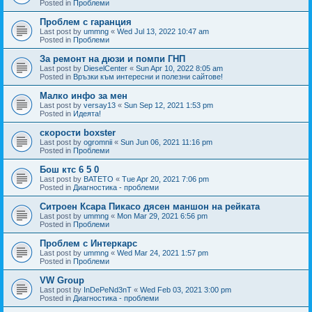
Posted in
Проблеми
Проблем с гаранция
Last post by
ummng
«
Wed Jul 13, 2022 10:47 am
Posted in
Проблеми
За ремонт на дюзи и помпи ГНП
Last post by
DieselCenter
«
Sun Apr 10, 2022 8:05 am
Posted in
Връзки към интересни и полезни сайтове!
Малко инфо за мен
Last post by
versay13
«
Sun Sep 12, 2021 1:53 pm
Posted in
Идеята!
скорости boxster
Last post by
ogromnii
«
Sun Jun 06, 2021 11:16 pm
Posted in
Проблеми
Бош ктс 6 5 0
Last post by
BATETO
«
Tue Apr 20, 2021 7:06 pm
Posted in
Диагностика - проблеми
Ситроен Ксара Пикасо дясен маншон на рейката
Last post by
ummng
«
Mon Mar 29, 2021 6:56 pm
Posted in
Проблеми
Проблем с Интеркарс
Last post by
ummng
«
Wed Mar 24, 2021 1:57 pm
Posted in
Проблеми
VW Group
Last post by
InDePeNd3nT
«
Wed Feb 03, 2021 3:00 pm
Posted in
Диагностика - проблеми