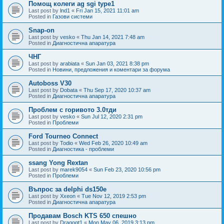
Помощ колеги ag sgi type1
Last post by
lnd1
«
Fri Jan 15, 2021 11:01 am
Posted in
Газови системи
Snap-on
Last post by
vesko
«
Thu Jan 14, 2021 7:48 am
Posted in
Диагностична апаратура
ЧНГ
Last post by
arabiata
«
Sun Jan 03, 2021 8:38 pm
Posted in
Новини, предложения и коментари за форума
Autoboss V30
Last post by
Dobata
«
Thu Sep 17, 2020 10:37 am
Posted in
Диагностична апаратура
Проблем с горивото 3.0тди
Last post by
vesko
«
Sun Jul 12, 2020 2:31 pm
Posted in
Проблеми
Ford Tourneo Connect
Last post by
Todio
«
Wed Feb 26, 2020 10:49 am
Posted in
Диагностика - проблеми
ssang Yong Rextan
Last post by
marek9054
«
Sun Feb 23, 2020 10:56 pm
Posted in
Проблеми
Въпрос за delphi ds150e
Last post by
Xxeon
«
Tue Nov 12, 2019 2:53 pm
Posted in
Диагностична апаратура
Продавам Bosch KTS 650 спешно
Last post by
Dragogt1
«
Mon May 06, 2019 3:13 pm