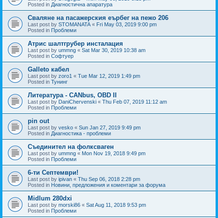
Posted in
Диагностична апаратура
Сваляне на пасажерския еърбег на пежо 206
Last post by
STOMANATA
«
Fri May 03, 2019 9:00 pm
Posted in
Проблеми
Атрис шалтгрубер инсталация
Last post by
ummng
«
Sat Mar 30, 2019 10:38 am
Posted in
Софтуер
Galleto кабел
Last post by
zoro1
«
Tue Mar 12, 2019 1:49 pm
Posted in
Тунинг
Литература - CANbus, OBD II
Last post by
DaniChervenski
«
Thu Feb 07, 2019 11:12 am
Posted in
Проблеми
pin out
Last post by
vesko
«
Sun Jan 27, 2019 9:49 pm
Posted in
Диагностика - проблеми
Съединител на фолксваген
Last post by
ummng
«
Mon Nov 19, 2018 9:49 pm
Posted in
Проблеми
6-ти Септември!
Last post by
ipivan
«
Thu Sep 06, 2018 2:28 pm
Posted in
Новини, предложения и коментари за форума
Midlum 280dxi
Last post by
morski86
«
Sat Aug 11, 2018 9:53 pm
Posted in
Проблеми