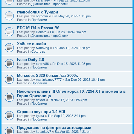
Last post by
karamilev
«
Fri Sep 12, 2025 1:10 pm
Posted in
Диагностика - проблеми
главоболия с Тундри
Last post by
ogromnii
«
Tue May 20, 2025 1:13 pm
Posted in
Проблеми
EDC16U34 в Passat B6
Last post by
Dobata
«
Fri Jun 28, 2024 8:04 pm
Posted in
Диагностика - проблеми
Хайнес онлайн
Last post by
ivanovbg
«
Thu Jan 11, 2024 9:28 pm
Posted in
Софтуер
Iveco Daily 2.8
Last post by
tarpov86
«
Fri Dec 15, 2023 11:03 pm
Posted in
Проблеми
Mercedes S320 бензин/газ 2000г.
Last post by
martinivanov7777
«
Sat Dec 09, 2023 10:41 pm
Posted in
Проблеми
Нелоялен клиент !!! Опел корса ТХ 7294 ХТ в момента в
Горна Оряховица
Last post by
dexter
«
Fri Nov 17, 2023 11:53 pm
Posted in
Проблеми
Странен звук при 1.4 HDI
Last post by
igrata
«
Tue Sep 12, 2023 2:11 pm
Posted in
Проблеми
Предлагане на филтри за автосервизи
Last post by
kstankov7
«
Sat Apr 01, 2023 4:21 pm