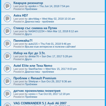
Кварцов резонатор
Last post by
epsilon
«
Thu Jun 14, 2018 7:54 pm
Posted in
Проблеми
Astra HD7
Last post by
alex4diag
«
Wed May 02, 2018 10:16 am
Posted in
Диагностика - проблеми
Стикер със снимка на Путин
Last post by
NASKO12234
«
Mon Mar 12, 2018 8:12 am
Posted in
Друго
Панимайш?!
Last post by
auto215
«
Thu Feb 01, 2018 9:46 pm
Posted in
Връзки към интересни и полезни сайтове!
Избор на бус до 3.5т.
Last post by
dimitar76
«
Sun Dec 17, 2017 5:28 pm
Posted in
Друго
Autel Elite или Texa Nemo
Last post by
StanRachev
«
Wed Nov 15, 2017 8:03 pm
Posted in
Диагностика - проблеми
Проблем с Renault Premium
Last post by
Shtelyan
«
Sun Oct 29, 2017 8:36 am
Posted in
Проблеми
датчик променлива геометрия
Last post by
vesko
«
Tue Oct 03, 2017 12:18 pm
Posted in
Проблеми
VAG COMMANDER 5.1 Audi A6 2007