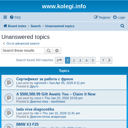
www.kolegi.info
FAQ
Register
Login
S
Board index
Search
Unanswered topics
e
Unanswered topics
a
Go to advanced search
r
Search
Advanced search
c
Page
1
of
7
1
2
3
4
5
7
Next
Search found 343 matches
h
…
Topics
Сертификат за работа с фреон
Last post by
ogromnii
«
Sun Apr 05, 2026 8:11 pm
Posted in
Друго
A $500,500.99 Gift Awaits You – Claim It Now
Last post by
coco
«
Thu Jan 22, 2026 10:59 pm
Posted in
Диагностика - проблеми
lada niva diagnostika
Last post by
viki
«
Thu Jan 15, 2026 11:41 am
Posted in
Диагностична апаратура
BMW X3 F25