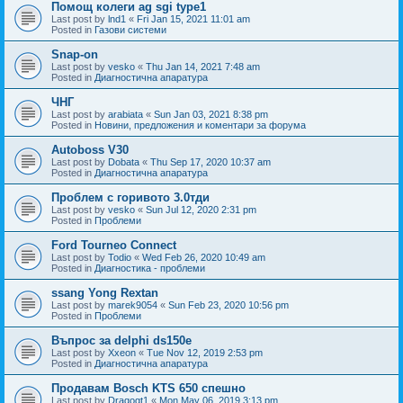
Помощ колеги ag sgi type1
Last post by
lnd1
«
Fri Jan 15, 2021 11:01 am
Posted in
Газови системи
Snap-on
Last post by
vesko
«
Thu Jan 14, 2021 7:48 am
Posted in
Диагностична апаратура
ЧНГ
Last post by
arabiata
«
Sun Jan 03, 2021 8:38 pm
Posted in
Новини, предложения и коментари за форума
Autoboss V30
Last post by
Dobata
«
Thu Sep 17, 2020 10:37 am
Posted in
Диагностична апаратура
Проблем с горивото 3.0тди
Last post by
vesko
«
Sun Jul 12, 2020 2:31 pm
Posted in
Проблеми
Ford Tourneo Connect
Last post by
Todio
«
Wed Feb 26, 2020 10:49 am
Posted in
Диагностика - проблеми
ssang Yong Rextan
Last post by
marek9054
«
Sun Feb 23, 2020 10:56 pm
Posted in
Проблеми
Въпрос за delphi ds150e
Last post by
Xxeon
«
Tue Nov 12, 2019 2:53 pm
Posted in
Диагностична апаратура
Продавам Bosch KTS 650 спешно
Last post by
Dragogt1
«
Mon May 06, 2019 3:13 pm