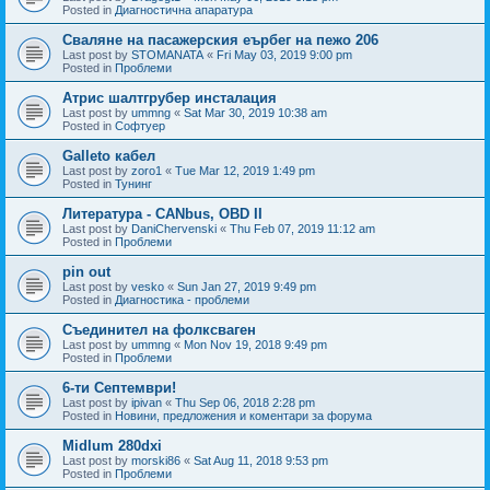
Posted in
Диагностична апаратура
Сваляне на пасажерския еърбег на пежо 206
Last post by
STOMANATA
«
Fri May 03, 2019 9:00 pm
Posted in
Проблеми
Атрис шалтгрубер инсталация
Last post by
ummng
«
Sat Mar 30, 2019 10:38 am
Posted in
Софтуер
Galleto кабел
Last post by
zoro1
«
Tue Mar 12, 2019 1:49 pm
Posted in
Тунинг
Литература - CANbus, OBD II
Last post by
DaniChervenski
«
Thu Feb 07, 2019 11:12 am
Posted in
Проблеми
pin out
Last post by
vesko
«
Sun Jan 27, 2019 9:49 pm
Posted in
Диагностика - проблеми
Съединител на фолксваген
Last post by
ummng
«
Mon Nov 19, 2018 9:49 pm
Posted in
Проблеми
6-ти Септември!
Last post by
ipivan
«
Thu Sep 06, 2018 2:28 pm
Posted in
Новини, предложения и коментари за форума
Midlum 280dxi
Last post by
morski86
«
Sat Aug 11, 2018 9:53 pm
Posted in
Проблеми