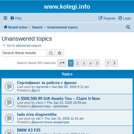
www.kolegi.info
FAQ
Register
Login
S
Board index
Search
Unanswered topics
e
Unanswered topics
a
Go to advanced search
r
Search
Advanced search
c
Page
1
of
7
1
2
3
4
5
7
Next
Search found 343 matches
h
…
Topics
Сертификат за работа с фреон
Last post by
ogromnii
«
Sun Apr 05, 2026 8:11 pm
Posted in
Друго
A $500,500.99 Gift Awaits You – Claim It Now
Last post by
coco
«
Thu Jan 22, 2026 10:59 pm
Posted in
Диагностика - проблеми
lada niva diagnostika
Last post by
viki
«
Thu Jan 15, 2026 11:41 am
Posted in
Диагностична апаратура
BMW X3 F25