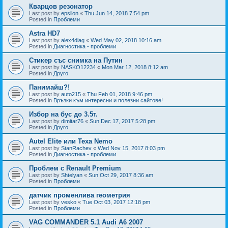
Кварцов резонатор
Last post by
epsilon
«
Thu Jun 14, 2018 7:54 pm
Posted in
Проблеми
Astra HD7
Last post by
alex4diag
«
Wed May 02, 2018 10:16 am
Posted in
Диагностика - проблеми
Стикер със снимка на Путин
Last post by
NASKO12234
«
Mon Mar 12, 2018 8:12 am
Posted in
Друго
Панимайш?!
Last post by
auto215
«
Thu Feb 01, 2018 9:46 pm
Posted in
Връзки към интересни и полезни сайтове!
Избор на бус до 3.5т.
Last post by
dimitar76
«
Sun Dec 17, 2017 5:28 pm
Posted in
Друго
Autel Elite или Texa Nemo
Last post by
StanRachev
«
Wed Nov 15, 2017 8:03 pm
Posted in
Диагностика - проблеми
Проблем с Renault Premium
Last post by
Shtelyan
«
Sun Oct 29, 2017 8:36 am
Posted in
Проблеми
датчик променлива геометрия
Last post by
vesko
«
Tue Oct 03, 2017 12:18 pm
Posted in
Проблеми
VAG COMMANDER 5.1 Audi A6 2007