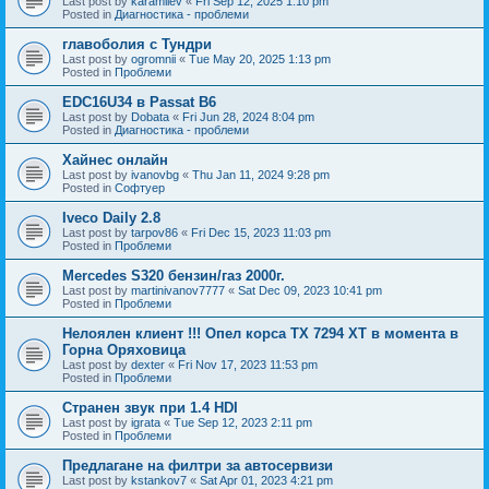
Last post by
karamilev
«
Fri Sep 12, 2025 1:10 pm
Posted in
Диагностика - проблеми
главоболия с Тундри
Last post by
ogromnii
«
Tue May 20, 2025 1:13 pm
Posted in
Проблеми
EDC16U34 в Passat B6
Last post by
Dobata
«
Fri Jun 28, 2024 8:04 pm
Posted in
Диагностика - проблеми
Хайнес онлайн
Last post by
ivanovbg
«
Thu Jan 11, 2024 9:28 pm
Posted in
Софтуер
Iveco Daily 2.8
Last post by
tarpov86
«
Fri Dec 15, 2023 11:03 pm
Posted in
Проблеми
Mercedes S320 бензин/газ 2000г.
Last post by
martinivanov7777
«
Sat Dec 09, 2023 10:41 pm
Posted in
Проблеми
Нелоялен клиент !!! Опел корса ТХ 7294 ХТ в момента в
Горна Оряховица
Last post by
dexter
«
Fri Nov 17, 2023 11:53 pm
Posted in
Проблеми
Странен звук при 1.4 HDI
Last post by
igrata
«
Tue Sep 12, 2023 2:11 pm
Posted in
Проблеми
Предлагане на филтри за автосервизи
Last post by
kstankov7
«
Sat Apr 01, 2023 4:21 pm