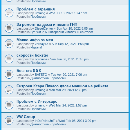
Posted in
Проблеми
Проблем с гаранция
Last post by
ummng
«
Wed Jul 13, 2022 10:47 am
Posted in
Проблеми
За ремонт на дюзи и помпи ГНП
Last post by
DieselCenter
«
Sun Apr 10, 2022 8:05 am
Posted in
Връзки към интересни и полезни сайтове!
Малко инфо за мен
Last post by
versay13
«
Sun Sep 12, 2021 1:53 pm
Posted in
Идеята!
скорости boxster
Last post by
ogromnii
«
Sun Jun 06, 2021 11:16 pm
Posted in
Проблеми
Бош ктс 6 5 0
Last post by
BATETO
«
Tue Apr 20, 2021 7:06 pm
Posted in
Диагностика - проблеми
Ситроен Ксара Пикасо дясен маншон на рейката
Last post by
ummng
«
Mon Mar 29, 2021 6:56 pm
Posted in
Проблеми
Проблем с Интеркарс
Last post by
ummng
«
Wed Mar 24, 2021 1:57 pm
Posted in
Проблеми
VW Group
Last post by
InDePeNd3nT
«
Wed Feb 03, 2021 3:00 pm
Posted in
Диагностика - проблеми