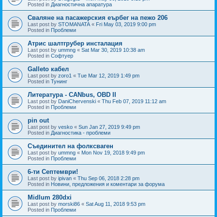
Posted in
Диагностична апаратура
Сваляне на пасажерския еърбег на пежо 206
Last post by
STOMANATA
«
Fri May 03, 2019 9:00 pm
Posted in
Проблеми
Атрис шалтгрубер инсталация
Last post by
ummng
«
Sat Mar 30, 2019 10:38 am
Posted in
Софтуер
Galleto кабел
Last post by
zoro1
«
Tue Mar 12, 2019 1:49 pm
Posted in
Тунинг
Литература - CANbus, OBD II
Last post by
DaniChervenski
«
Thu Feb 07, 2019 11:12 am
Posted in
Проблеми
pin out
Last post by
vesko
«
Sun Jan 27, 2019 9:49 pm
Posted in
Диагностика - проблеми
Съединител на фолксваген
Last post by
ummng
«
Mon Nov 19, 2018 9:49 pm
Posted in
Проблеми
6-ти Септември!
Last post by
ipivan
«
Thu Sep 06, 2018 2:28 pm
Posted in
Новини, предложения и коментари за форума
Midlum 280dxi
Last post by
morski86
«
Sat Aug 11, 2018 9:53 pm
Posted in
Проблеми