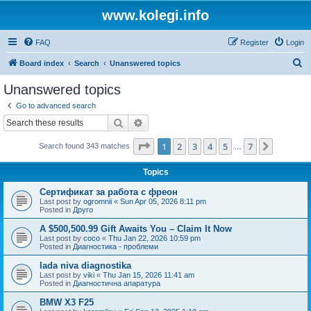
www.kolegi.info
FAQ
Register
Login
S
Board index
Search
Unanswered topics
e
Unanswered topics
a
Go to advanced search
r
Search
Advanced search
c
Page
1
of
7
1
2
3
4
5
7
Next
Search found 343 matches
h
…
Topics
Сертификат за работа с фреон
Last post by
ogromnii
«
Sun Apr 05, 2026 8:11 pm
Posted in
Друго
A $500,500.99 Gift Awaits You – Claim It Now
Last post by
coco
«
Thu Jan 22, 2026 10:59 pm
Posted in
Диагностика - проблеми
lada niva diagnostika
Last post by
viki
«
Thu Jan 15, 2026 11:41 am
Posted in
Диагностична апаратура
BMW X3 F25