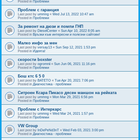
Posted in
Проблеми
Проблем с гаранция
Last post by
ummng
«
Wed Jul 13, 2022 10:47 am
Posted in
Проблеми
За ремонт на дюзи и помпи ГНП
Last post by
DieselCenter
«
Sun Apr 10, 2022 8:05 am
Posted in
Връзки към интересни и полезни сайтове!
Малко инфо за мен
Last post by
versay13
«
Sun Sep 12, 2021 1:53 pm
Posted in
Идеята!
скорости boxster
Last post by
ogromnii
«
Sun Jun 06, 2021 11:16 pm
Posted in
Проблеми
Бош ктс 6 5 0
Last post by
BATETO
«
Tue Apr 20, 2021 7:06 pm
Posted in
Диагностика - проблеми
Ситроен Ксара Пикасо дясен маншон на рейката
Last post by
ummng
«
Mon Mar 29, 2021 6:56 pm
Posted in
Проблеми
Проблем с Интеркарс
Last post by
ummng
«
Wed Mar 24, 2021 1:57 pm
Posted in
Проблеми
VW Group
Last post by
InDePeNd3nT
«
Wed Feb 03, 2021 3:00 pm
Posted in
Диагностика - проблеми