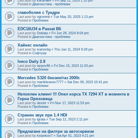
Last post by
karamilev
«
Fri Sep 12, 2025 1:10 pm
Posted in
Диагностика - проблеми
главоболия с Тундри
Last post by
ogromnii
«
Tue May 20, 2025 1:13 pm
Posted in
Проблеми
EDC16U34 в Passat B6
Last post by
Dobata
«
Fri Jun 28, 2024 8:04 pm
Posted in
Диагностика - проблеми
Хайнес онлайн
Last post by
ivanovbg
«
Thu Jan 11, 2024 9:28 pm
Posted in
Софтуер
Iveco Daily 2.8
Last post by
tarpov86
«
Fri Dec 15, 2023 11:03 pm
Posted in
Проблеми
Mercedes S320 бензин/газ 2000г.
Last post by
martinivanov7777
«
Sat Dec 09, 2023 10:41 pm
Posted in
Проблеми
Нелоялен клиент !!! Опел корса ТХ 7294 ХТ в момента в
Горна Оряховица
Last post by
dexter
«
Fri Nov 17, 2023 11:53 pm
Posted in
Проблеми
Странен звук при 1.4 HDI
Last post by
igrata
«
Tue Sep 12, 2023 2:11 pm
Posted in
Проблеми
Предлагане на филтри за автосервизи
Last post by
kstankov7
«
Sat Apr 01, 2023 4:21 pm