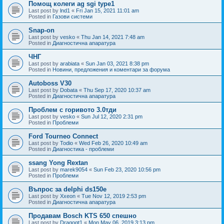
Помощ колеги ag sgi type1
Last post by
lnd1
«
Fri Jan 15, 2021 11:01 am
Posted in
Газови системи
Snap-on
Last post by
vesko
«
Thu Jan 14, 2021 7:48 am
Posted in
Диагностична апаратура
ЧНГ
Last post by
arabiata
«
Sun Jan 03, 2021 8:38 pm
Posted in
Новини, предложения и коментари за форума
Autoboss V30
Last post by
Dobata
«
Thu Sep 17, 2020 10:37 am
Posted in
Диагностична апаратура
Проблем с горивото 3.0тди
Last post by
vesko
«
Sun Jul 12, 2020 2:31 pm
Posted in
Проблеми
Ford Tourneo Connect
Last post by
Todio
«
Wed Feb 26, 2020 10:49 am
Posted in
Диагностика - проблеми
ssang Yong Rextan
Last post by
marek9054
«
Sun Feb 23, 2020 10:56 pm
Posted in
Проблеми
Въпрос за delphi ds150e
Last post by
Xxeon
«
Tue Nov 12, 2019 2:53 pm
Posted in
Диагностична апаратура
Продавам Bosch KTS 650 спешно
Last post by
Dragogt1
«
Mon May 06, 2019 3:13 pm