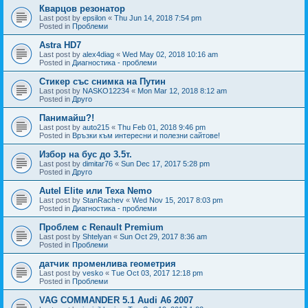
Кварцов резонатор
Last post by
epsilon
«
Thu Jun 14, 2018 7:54 pm
Posted in
Проблеми
Astra HD7
Last post by
alex4diag
«
Wed May 02, 2018 10:16 am
Posted in
Диагностика - проблеми
Стикер със снимка на Путин
Last post by
NASKO12234
«
Mon Mar 12, 2018 8:12 am
Posted in
Друго
Панимайш?!
Last post by
auto215
«
Thu Feb 01, 2018 9:46 pm
Posted in
Връзки към интересни и полезни сайтове!
Избор на бус до 3.5т.
Last post by
dimitar76
«
Sun Dec 17, 2017 5:28 pm
Posted in
Друго
Autel Elite или Texa Nemo
Last post by
StanRachev
«
Wed Nov 15, 2017 8:03 pm
Posted in
Диагностика - проблеми
Проблем с Renault Premium
Last post by
Shtelyan
«
Sun Oct 29, 2017 8:36 am
Posted in
Проблеми
датчик променлива геометрия
Last post by
vesko
«
Tue Oct 03, 2017 12:18 pm
Posted in
Проблеми
VAG COMMANDER 5.1 Audi A6 2007