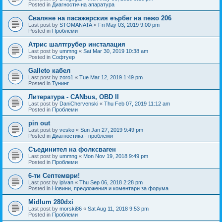
Posted in
Диагностична апаратура
Сваляне на пасажерския еърбег на пежо 206
Last post by
STOMANATA
«
Fri May 03, 2019 9:00 pm
Posted in
Проблеми
Атрис шалтгрубер инсталация
Last post by
ummng
«
Sat Mar 30, 2019 10:38 am
Posted in
Софтуер
Galleto кабел
Last post by
zoro1
«
Tue Mar 12, 2019 1:49 pm
Posted in
Тунинг
Литература - CANbus, OBD II
Last post by
DaniChervenski
«
Thu Feb 07, 2019 11:12 am
Posted in
Проблеми
pin out
Last post by
vesko
«
Sun Jan 27, 2019 9:49 pm
Posted in
Диагностика - проблеми
Съединител на фолксваген
Last post by
ummng
«
Mon Nov 19, 2018 9:49 pm
Posted in
Проблеми
6-ти Септември!
Last post by
ipivan
«
Thu Sep 06, 2018 2:28 pm
Posted in
Новини, предложения и коментари за форума
Midlum 280dxi
Last post by
morski86
«
Sat Aug 11, 2018 9:53 pm
Posted in
Проблеми