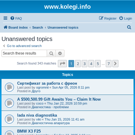
www.kolegi.info
FAQ
Register
Login
S
Board index
Search
Unanswered topics
e
Unanswered topics
a
Go to advanced search
r
Search
Advanced search
c
Page
1
of
7
1
2
3
4
5
7
Next
Search found 343 matches
h
…
Topics
Сертификат за работа с фреон
Last post by
ogromnii
«
Sun Apr 05, 2026 8:11 pm
Posted in
Друго
A $500,500.99 Gift Awaits You – Claim It Now
Last post by
coco
«
Thu Jan 22, 2026 10:59 pm
Posted in
Диагностика - проблеми
lada niva diagnostika
Last post by
viki
«
Thu Jan 15, 2026 11:41 am
Posted in
Диагностична апаратура
BMW X3 F25