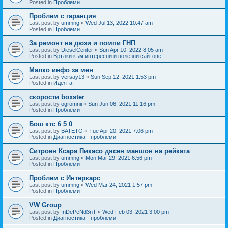
Posted in
Проблеми
Проблем с гаранция
Last post by
ummng
«
Wed Jul 13, 2022 10:47 am
Posted in
Проблеми
За ремонт на дюзи и помпи ГНП
Last post by
DieselCenter
«
Sun Apr 10, 2022 8:05 am
Posted in
Връзки към интересни и полезни сайтове!
Малко инфо за мен
Last post by
versay13
«
Sun Sep 12, 2021 1:53 pm
Posted in
Идеята!
скорости boxster
Last post by
ogromnii
«
Sun Jun 06, 2021 11:16 pm
Posted in
Проблеми
Бош ктс 6 5 0
Last post by
BATETO
«
Tue Apr 20, 2021 7:06 pm
Posted in
Диагностика - проблеми
Ситроен Ксара Пикасо дясен маншон на рейката
Last post by
ummng
«
Mon Mar 29, 2021 6:56 pm
Posted in
Проблеми
Проблем с Интеркарс
Last post by
ummng
«
Wed Mar 24, 2021 1:57 pm
Posted in
Проблеми
VW Group
Last post by
InDePeNd3nT
«
Wed Feb 03, 2021 3:00 pm
Posted in
Диагностика - проблеми