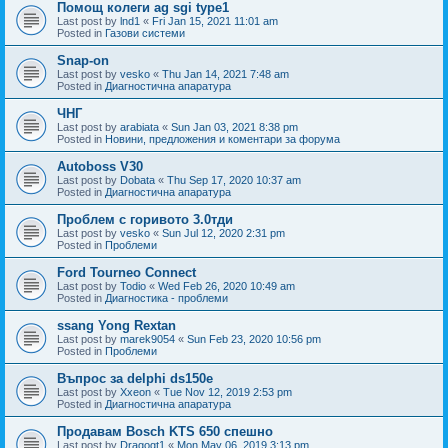
Помощ колеги ag sgi type1
Last post by
lnd1
«
Fri Jan 15, 2021 11:01 am
Posted in
Газови системи
Snap-on
Last post by
vesko
«
Thu Jan 14, 2021 7:48 am
Posted in
Диагностична апаратура
ЧНГ
Last post by
arabiata
«
Sun Jan 03, 2021 8:38 pm
Posted in
Новини, предложения и коментари за форума
Autoboss V30
Last post by
Dobata
«
Thu Sep 17, 2020 10:37 am
Posted in
Диагностична апаратура
Проблем с горивото 3.0тди
Last post by
vesko
«
Sun Jul 12, 2020 2:31 pm
Posted in
Проблеми
Ford Tourneo Connect
Last post by
Todio
«
Wed Feb 26, 2020 10:49 am
Posted in
Диагностика - проблеми
ssang Yong Rextan
Last post by
marek9054
«
Sun Feb 23, 2020 10:56 pm
Posted in
Проблеми
Въпрос за delphi ds150e
Last post by
Xxeon
«
Tue Nov 12, 2019 2:53 pm
Posted in
Диагностична апаратура
Продавам Bosch KTS 650 спешно
Last post by
Dragogt1
«
Mon May 06, 2019 3:13 pm