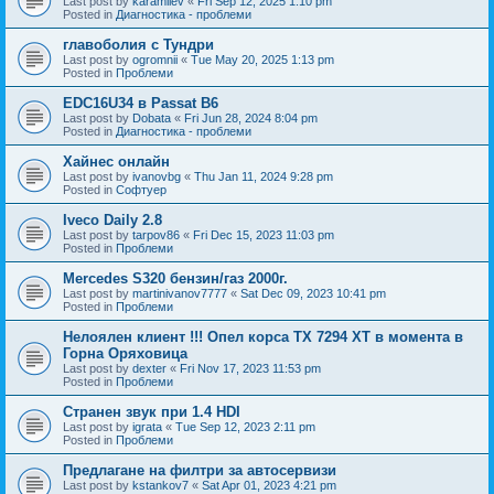
Last post by
karamilev
«
Fri Sep 12, 2025 1:10 pm
Posted in
Диагностика - проблеми
главоболия с Тундри
Last post by
ogromnii
«
Tue May 20, 2025 1:13 pm
Posted in
Проблеми
EDC16U34 в Passat B6
Last post by
Dobata
«
Fri Jun 28, 2024 8:04 pm
Posted in
Диагностика - проблеми
Хайнес онлайн
Last post by
ivanovbg
«
Thu Jan 11, 2024 9:28 pm
Posted in
Софтуер
Iveco Daily 2.8
Last post by
tarpov86
«
Fri Dec 15, 2023 11:03 pm
Posted in
Проблеми
Mercedes S320 бензин/газ 2000г.
Last post by
martinivanov7777
«
Sat Dec 09, 2023 10:41 pm
Posted in
Проблеми
Нелоялен клиент !!! Опел корса ТХ 7294 ХТ в момента в
Горна Оряховица
Last post by
dexter
«
Fri Nov 17, 2023 11:53 pm
Posted in
Проблеми
Странен звук при 1.4 HDI
Last post by
igrata
«
Tue Sep 12, 2023 2:11 pm
Posted in
Проблеми
Предлагане на филтри за автосервизи
Last post by
kstankov7
«
Sat Apr 01, 2023 4:21 pm