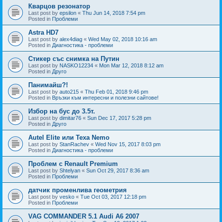
Кварцов резонатор
Last post by
epsilon
«
Thu Jun 14, 2018 7:54 pm
Posted in
Проблеми
Astra HD7
Last post by
alex4diag
«
Wed May 02, 2018 10:16 am
Posted in
Диагностика - проблеми
Стикер със снимка на Путин
Last post by
NASKO12234
«
Mon Mar 12, 2018 8:12 am
Posted in
Друго
Панимайш?!
Last post by
auto215
«
Thu Feb 01, 2018 9:46 pm
Posted in
Връзки към интересни и полезни сайтове!
Избор на бус до 3.5т.
Last post by
dimitar76
«
Sun Dec 17, 2017 5:28 pm
Posted in
Друго
Autel Elite или Texa Nemo
Last post by
StanRachev
«
Wed Nov 15, 2017 8:03 pm
Posted in
Диагностика - проблеми
Проблем с Renault Premium
Last post by
Shtelyan
«
Sun Oct 29, 2017 8:36 am
Posted in
Проблеми
датчик променлива геометрия
Last post by
vesko
«
Tue Oct 03, 2017 12:18 pm
Posted in
Проблеми
VAG COMMANDER 5.1 Audi A6 2007