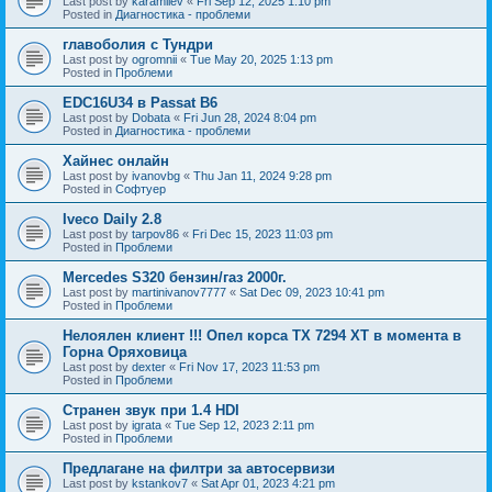
Last post by
karamilev
«
Fri Sep 12, 2025 1:10 pm
Posted in
Диагностика - проблеми
главоболия с Тундри
Last post by
ogromnii
«
Tue May 20, 2025 1:13 pm
Posted in
Проблеми
EDC16U34 в Passat B6
Last post by
Dobata
«
Fri Jun 28, 2024 8:04 pm
Posted in
Диагностика - проблеми
Хайнес онлайн
Last post by
ivanovbg
«
Thu Jan 11, 2024 9:28 pm
Posted in
Софтуер
Iveco Daily 2.8
Last post by
tarpov86
«
Fri Dec 15, 2023 11:03 pm
Posted in
Проблеми
Mercedes S320 бензин/газ 2000г.
Last post by
martinivanov7777
«
Sat Dec 09, 2023 10:41 pm
Posted in
Проблеми
Нелоялен клиент !!! Опел корса ТХ 7294 ХТ в момента в
Горна Оряховица
Last post by
dexter
«
Fri Nov 17, 2023 11:53 pm
Posted in
Проблеми
Странен звук при 1.4 HDI
Last post by
igrata
«
Tue Sep 12, 2023 2:11 pm
Posted in
Проблеми
Предлагане на филтри за автосервизи
Last post by
kstankov7
«
Sat Apr 01, 2023 4:21 pm