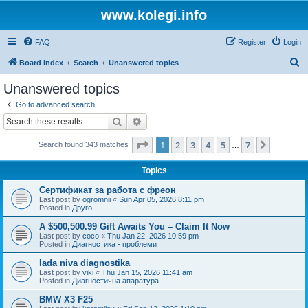
www.kolegi.info
FAQ
Register
Login
S
Board index
Search
Unanswered topics
e
Unanswered topics
a
Go to advanced search
r
Search
Advanced search
c
Page
1
of
7
1
2
3
4
5
7
Next
Search found 343 matches
h
…
Topics
Сертификат за работа с фреон
Last post by
ogromnii
«
Sun Apr 05, 2026 8:11 pm
Posted in
Друго
A $500,500.99 Gift Awaits You – Claim It Now
Last post by
coco
«
Thu Jan 22, 2026 10:59 pm
Posted in
Диагностика - проблеми
lada niva diagnostika
Last post by
viki
«
Thu Jan 15, 2026 11:41 am
Posted in
Диагностична апаратура
BMW X3 F25