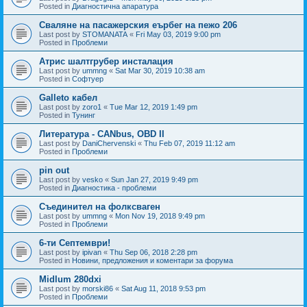
Posted in
Диагностична апаратура
Сваляне на пасажерския еърбег на пежо 206
Last post by
STOMANATA
«
Fri May 03, 2019 9:00 pm
Posted in
Проблеми
Атрис шалтгрубер инсталация
Last post by
ummng
«
Sat Mar 30, 2019 10:38 am
Posted in
Софтуер
Galleto кабел
Last post by
zoro1
«
Tue Mar 12, 2019 1:49 pm
Posted in
Тунинг
Литература - CANbus, OBD II
Last post by
DaniChervenski
«
Thu Feb 07, 2019 11:12 am
Posted in
Проблеми
pin out
Last post by
vesko
«
Sun Jan 27, 2019 9:49 pm
Posted in
Диагностика - проблеми
Съединител на фолксваген
Last post by
ummng
«
Mon Nov 19, 2018 9:49 pm
Posted in
Проблеми
6-ти Септември!
Last post by
ipivan
«
Thu Sep 06, 2018 2:28 pm
Posted in
Новини, предложения и коментари за форума
Midlum 280dxi
Last post by
morski86
«
Sat Aug 11, 2018 9:53 pm
Posted in
Проблеми