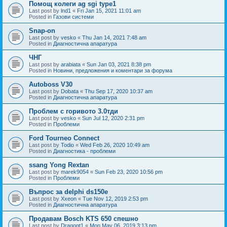
Помощ колеги ag sgi type1
Last post by
lnd1
«
Fri Jan 15, 2021 11:01 am
Posted in
Газови системи
Snap-on
Last post by
vesko
«
Thu Jan 14, 2021 7:48 am
Posted in
Диагностична апаратура
ЧНГ
Last post by
arabiata
«
Sun Jan 03, 2021 8:38 pm
Posted in
Новини, предложения и коментари за форума
Autoboss V30
Last post by
Dobata
«
Thu Sep 17, 2020 10:37 am
Posted in
Диагностична апаратура
Проблем с горивото 3.0тди
Last post by
vesko
«
Sun Jul 12, 2020 2:31 pm
Posted in
Проблеми
Ford Tourneo Connect
Last post by
Todio
«
Wed Feb 26, 2020 10:49 am
Posted in
Диагностика - проблеми
ssang Yong Rextan
Last post by
marek9054
«
Sun Feb 23, 2020 10:56 pm
Posted in
Проблеми
Въпрос за delphi ds150e
Last post by
Xxeon
«
Tue Nov 12, 2019 2:53 pm
Posted in
Диагностична апаратура
Продавам Bosch KTS 650 спешно
Last post by
Dragogt1
«
Mon May 06, 2019 3:13 pm