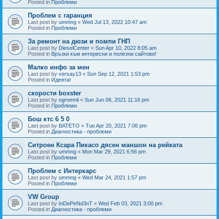
Posted in
Проблеми
Проблем с гаранция
Last post by
ummng
«
Wed Jul 13, 2022 10:47 am
Posted in
Проблеми
За ремонт на дюзи и помпи ГНП
Last post by
DieselCenter
«
Sun Apr 10, 2022 8:05 am
Posted in
Връзки към интересни и полезни сайтове!
Малко инфо за мен
Last post by
versay13
«
Sun Sep 12, 2021 1:53 pm
Posted in
Идеята!
скорости boxster
Last post by
ogromnii
«
Sun Jun 06, 2021 11:16 pm
Posted in
Проблеми
Бош ктс 6 5 0
Last post by
BATETO
«
Tue Apr 20, 2021 7:06 pm
Posted in
Диагностика - проблеми
Ситроен Ксара Пикасо дясен маншон на рейката
Last post by
ummng
«
Mon Mar 29, 2021 6:56 pm
Posted in
Проблеми
Проблем с Интеркарс
Last post by
ummng
«
Wed Mar 24, 2021 1:57 pm
Posted in
Проблеми
VW Group
Last post by
InDePeNd3nT
«
Wed Feb 03, 2021 3:00 pm
Posted in
Диагностика - проблеми