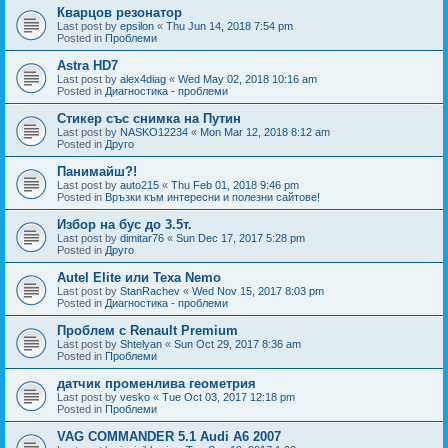
Кварцов резонатор
Last post by
epsilon
«
Thu Jun 14, 2018 7:54 pm
Posted in
Проблеми
Astra HD7
Last post by
alex4diag
«
Wed May 02, 2018 10:16 am
Posted in
Диагностика - проблеми
Стикер със снимка на Путин
Last post by
NASKO12234
«
Mon Mar 12, 2018 8:12 am
Posted in
Друго
Панимайш?!
Last post by
auto215
«
Thu Feb 01, 2018 9:46 pm
Posted in
Връзки към интересни и полезни сайтове!
Избор на бус до 3.5т.
Last post by
dimitar76
«
Sun Dec 17, 2017 5:28 pm
Posted in
Друго
Autel Elite или Texa Nemo
Last post by
StanRachev
«
Wed Nov 15, 2017 8:03 pm
Posted in
Диагностика - проблеми
Проблем с Renault Premium
Last post by
Shtelyan
«
Sun Oct 29, 2017 8:36 am
Posted in
Проблеми
датчик променлива геометрия
Last post by
vesko
«
Tue Oct 03, 2017 12:18 pm
Posted in
Проблеми
VAG COMMANDER 5.1 Audi A6 2007