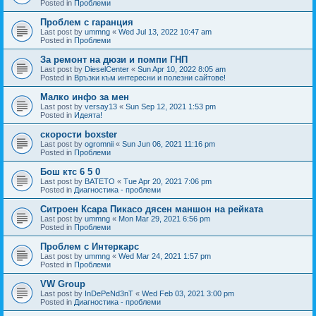
Posted in
Проблеми
Проблем с гаранция
Last post by
ummng
«
Wed Jul 13, 2022 10:47 am
Posted in
Проблеми
За ремонт на дюзи и помпи ГНП
Last post by
DieselCenter
«
Sun Apr 10, 2022 8:05 am
Posted in
Връзки към интересни и полезни сайтове!
Малко инфо за мен
Last post by
versay13
«
Sun Sep 12, 2021 1:53 pm
Posted in
Идеята!
скорости boxster
Last post by
ogromnii
«
Sun Jun 06, 2021 11:16 pm
Posted in
Проблеми
Бош ктс 6 5 0
Last post by
BATETO
«
Tue Apr 20, 2021 7:06 pm
Posted in
Диагностика - проблеми
Ситроен Ксара Пикасо дясен маншон на рейката
Last post by
ummng
«
Mon Mar 29, 2021 6:56 pm
Posted in
Проблеми
Проблем с Интеркарс
Last post by
ummng
«
Wed Mar 24, 2021 1:57 pm
Posted in
Проблеми
VW Group
Last post by
InDePeNd3nT
«
Wed Feb 03, 2021 3:00 pm
Posted in
Диагностика - проблеми