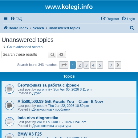
www.kolegi.info
FAQ
Register
Login
S
Board index
Search
Unanswered topics
e
Unanswered topics
a
Go to advanced search
r
Search
Advanced search
c
Page
1
of
7
1
2
3
4
5
7
Next
Search found 343 matches
h
…
Topics
Сертификат за работа с фреон
Last post by
ogromnii
«
Sun Apr 05, 2026 8:11 pm
Posted in
Друго
A $500,500.99 Gift Awaits You – Claim It Now
Last post by
coco
«
Thu Jan 22, 2026 10:59 pm
Posted in
Диагностика - проблеми
lada niva diagnostika
Last post by
viki
«
Thu Jan 15, 2026 11:41 am
Posted in
Диагностична апаратура
BMW X3 F25