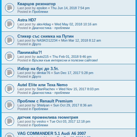
Кварцов резонатор
Last post by
epsilon
«
Thu Jun 14, 2018 7:54 pm
Posted in
Проблеми
Astra HD7
Last post by
alex4diag
«
Wed May 02, 2018 10:16 am
Posted in
Диагностика - проблеми
Стикер със снимка на Путин
Last post by
NASKO12234
«
Mon Mar 12, 2018 8:12 am
Posted in
Друго
Панимайш?!
Last post by
auto215
«
Thu Feb 01, 2018 9:46 pm
Posted in
Връзки към интересни и полезни сайтове!
Избор на бус до 3.5т.
Last post by
dimitar76
«
Sun Dec 17, 2017 5:28 pm
Posted in
Друго
Autel Elite или Texa Nemo
Last post by
StanRachev
«
Wed Nov 15, 2017 8:03 pm
Posted in
Диагностика - проблеми
Проблем с Renault Premium
Last post by
Shtelyan
«
Sun Oct 29, 2017 8:36 am
Posted in
Проблеми
датчик променлива геометрия
Last post by
vesko
«
Tue Oct 03, 2017 12:18 pm
Posted in
Проблеми
VAG COMMANDER 5.1 Audi A6 2007