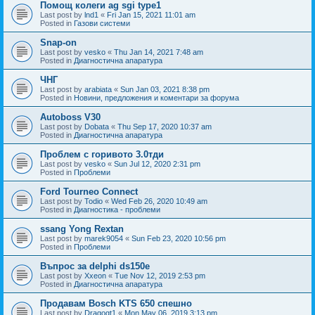
Помощ колеги ag sgi type1
Last post by
lnd1
«
Fri Jan 15, 2021 11:01 am
Posted in
Газови системи
Snap-on
Last post by
vesko
«
Thu Jan 14, 2021 7:48 am
Posted in
Диагностична апаратура
ЧНГ
Last post by
arabiata
«
Sun Jan 03, 2021 8:38 pm
Posted in
Новини, предложения и коментари за форума
Autoboss V30
Last post by
Dobata
«
Thu Sep 17, 2020 10:37 am
Posted in
Диагностична апаратура
Проблем с горивото 3.0тди
Last post by
vesko
«
Sun Jul 12, 2020 2:31 pm
Posted in
Проблеми
Ford Tourneo Connect
Last post by
Todio
«
Wed Feb 26, 2020 10:49 am
Posted in
Диагностика - проблеми
ssang Yong Rextan
Last post by
marek9054
«
Sun Feb 23, 2020 10:56 pm
Posted in
Проблеми
Въпрос за delphi ds150e
Last post by
Xxeon
«
Tue Nov 12, 2019 2:53 pm
Posted in
Диагностична апаратура
Продавам Bosch KTS 650 спешно
Last post by
Dragogt1
«
Mon May 06, 2019 3:13 pm