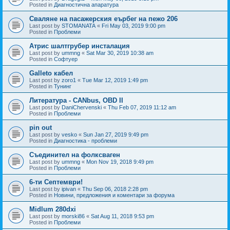
Posted in
Диагностична апаратура
Сваляне на пасажерския еърбег на пежо 206
Last post by
STOMANATA
«
Fri May 03, 2019 9:00 pm
Posted in
Проблеми
Атрис шалтгрубер инсталация
Last post by
ummng
«
Sat Mar 30, 2019 10:38 am
Posted in
Софтуер
Galleto кабел
Last post by
zoro1
«
Tue Mar 12, 2019 1:49 pm
Posted in
Тунинг
Литература - CANbus, OBD II
Last post by
DaniChervenski
«
Thu Feb 07, 2019 11:12 am
Posted in
Проблеми
pin out
Last post by
vesko
«
Sun Jan 27, 2019 9:49 pm
Posted in
Диагностика - проблеми
Съединител на фолксваген
Last post by
ummng
«
Mon Nov 19, 2018 9:49 pm
Posted in
Проблеми
6-ти Септември!
Last post by
ipivan
«
Thu Sep 06, 2018 2:28 pm
Posted in
Новини, предложения и коментари за форума
Midlum 280dxi
Last post by
morski86
«
Sat Aug 11, 2018 9:53 pm
Posted in
Проблеми