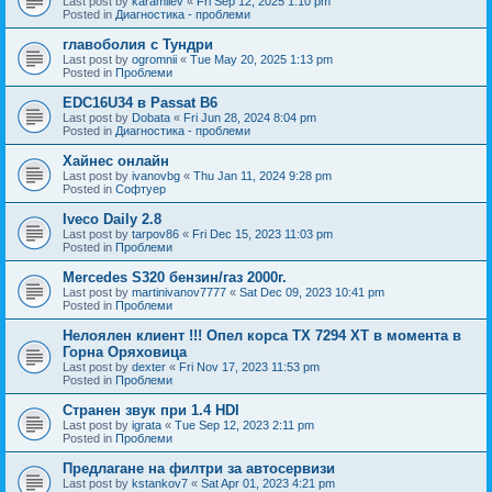
Last post by
karamilev
«
Fri Sep 12, 2025 1:10 pm
Posted in
Диагностика - проблеми
главоболия с Тундри
Last post by
ogromnii
«
Tue May 20, 2025 1:13 pm
Posted in
Проблеми
EDC16U34 в Passat B6
Last post by
Dobata
«
Fri Jun 28, 2024 8:04 pm
Posted in
Диагностика - проблеми
Хайнес онлайн
Last post by
ivanovbg
«
Thu Jan 11, 2024 9:28 pm
Posted in
Софтуер
Iveco Daily 2.8
Last post by
tarpov86
«
Fri Dec 15, 2023 11:03 pm
Posted in
Проблеми
Mercedes S320 бензин/газ 2000г.
Last post by
martinivanov7777
«
Sat Dec 09, 2023 10:41 pm
Posted in
Проблеми
Нелоялен клиент !!! Опел корса ТХ 7294 ХТ в момента в
Горна Оряховица
Last post by
dexter
«
Fri Nov 17, 2023 11:53 pm
Posted in
Проблеми
Странен звук при 1.4 HDI
Last post by
igrata
«
Tue Sep 12, 2023 2:11 pm
Posted in
Проблеми
Предлагане на филтри за автосервизи
Last post by
kstankov7
«
Sat Apr 01, 2023 4:21 pm