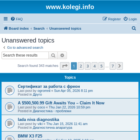
www.kolegi.info
FAQ
Register
Login
S
Board index
Search
Unanswered topics
e
Unanswered topics
a
Go to advanced search
r
Search
Advanced search
c
Page
1
of
7
1
2
3
4
5
7
Next
Search found 343 matches
h
…
Topics
Сертификат за работа с фреон
Last post by
ogromnii
«
Sun Apr 05, 2026 8:11 pm
Posted in
Друго
A $500,500.99 Gift Awaits You – Claim It Now
Last post by
coco
«
Thu Jan 22, 2026 10:59 pm
Posted in
Диагностика - проблеми
lada niva diagnostika
Last post by
viki
«
Thu Jan 15, 2026 11:41 am
Posted in
Диагностична апаратура
BMW X3 F25