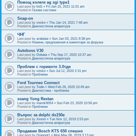
Помощ колеги ag sgi type1
Last post by
lnd1
«
Fri Jan 15, 2021 11:01 am
Posted in
Газови системи
Snap-on
Last post by
vesko
«
Thu Jan 14, 2021 7:48 am
Posted in
Диагностична апаратура
ЧНГ
Last post by
arabiata
«
Sun Jan 03, 2021 8:38 pm
Posted in
Новини, предложения и коментари за форума
Autoboss V30
Last post by
Dobata
«
Thu Sep 17, 2020 10:37 am
Posted in
Диагностична апаратура
Проблем с горивото 3.0тди
Last post by
vesko
«
Sun Jul 12, 2020 2:31 pm
Posted in
Проблеми
Ford Tourneo Connect
Last post by
Todio
«
Wed Feb 26, 2020 10:49 am
Posted in
Диагностика - проблеми
ssang Yong Rextan
Last post by
marek9054
«
Sun Feb 23, 2020 10:56 pm
Posted in
Проблеми
Въпрос за delphi ds150e
Last post by
Xxeon
«
Tue Nov 12, 2019 2:53 pm
Posted in
Диагностична апаратура
Продавам Bosch KTS 650 спешно
Last post by
Dragogt1
«
Mon May 06, 2019 3:13 pm