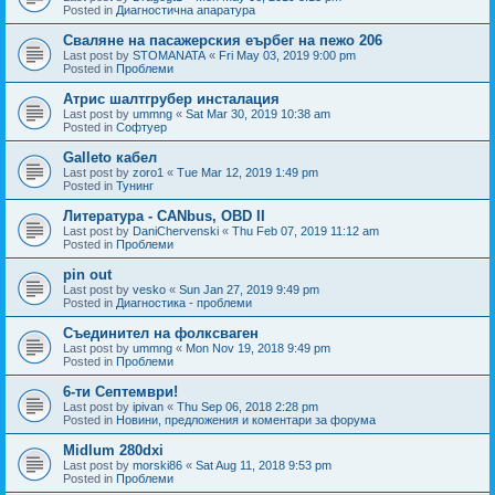
Posted in
Диагностична апаратура
Сваляне на пасажерския еърбег на пежо 206
Last post by
STOMANATA
«
Fri May 03, 2019 9:00 pm
Posted in
Проблеми
Атрис шалтгрубер инсталация
Last post by
ummng
«
Sat Mar 30, 2019 10:38 am
Posted in
Софтуер
Galleto кабел
Last post by
zoro1
«
Tue Mar 12, 2019 1:49 pm
Posted in
Тунинг
Литература - CANbus, OBD II
Last post by
DaniChervenski
«
Thu Feb 07, 2019 11:12 am
Posted in
Проблеми
pin out
Last post by
vesko
«
Sun Jan 27, 2019 9:49 pm
Posted in
Диагностика - проблеми
Съединител на фолксваген
Last post by
ummng
«
Mon Nov 19, 2018 9:49 pm
Posted in
Проблеми
6-ти Септември!
Last post by
ipivan
«
Thu Sep 06, 2018 2:28 pm
Posted in
Новини, предложения и коментари за форума
Midlum 280dxi
Last post by
morski86
«
Sat Aug 11, 2018 9:53 pm
Posted in
Проблеми