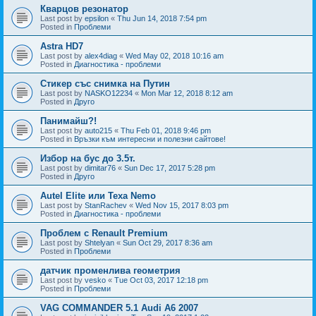
Кварцов резонатор
Last post by
epsilon
«
Thu Jun 14, 2018 7:54 pm
Posted in
Проблеми
Astra HD7
Last post by
alex4diag
«
Wed May 02, 2018 10:16 am
Posted in
Диагностика - проблеми
Стикер със снимка на Путин
Last post by
NASKO12234
«
Mon Mar 12, 2018 8:12 am
Posted in
Друго
Панимайш?!
Last post by
auto215
«
Thu Feb 01, 2018 9:46 pm
Posted in
Връзки към интересни и полезни сайтове!
Избор на бус до 3.5т.
Last post by
dimitar76
«
Sun Dec 17, 2017 5:28 pm
Posted in
Друго
Autel Elite или Texa Nemo
Last post by
StanRachev
«
Wed Nov 15, 2017 8:03 pm
Posted in
Диагностика - проблеми
Проблем с Renault Premium
Last post by
Shtelyan
«
Sun Oct 29, 2017 8:36 am
Posted in
Проблеми
датчик променлива геометрия
Last post by
vesko
«
Tue Oct 03, 2017 12:18 pm
Posted in
Проблеми
VAG COMMANDER 5.1 Audi A6 2007