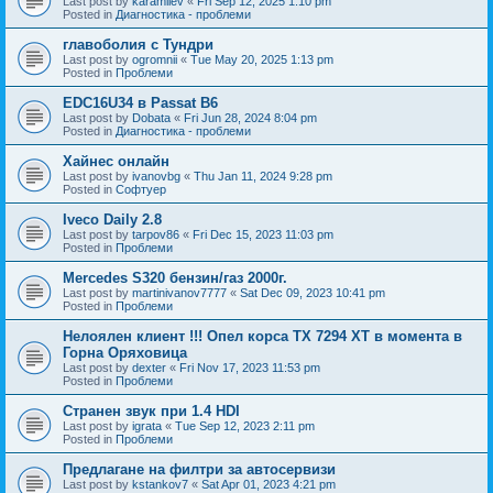
Last post by
karamilev
«
Fri Sep 12, 2025 1:10 pm
Posted in
Диагностика - проблеми
главоболия с Тундри
Last post by
ogromnii
«
Tue May 20, 2025 1:13 pm
Posted in
Проблеми
EDC16U34 в Passat B6
Last post by
Dobata
«
Fri Jun 28, 2024 8:04 pm
Posted in
Диагностика - проблеми
Хайнес онлайн
Last post by
ivanovbg
«
Thu Jan 11, 2024 9:28 pm
Posted in
Софтуер
Iveco Daily 2.8
Last post by
tarpov86
«
Fri Dec 15, 2023 11:03 pm
Posted in
Проблеми
Mercedes S320 бензин/газ 2000г.
Last post by
martinivanov7777
«
Sat Dec 09, 2023 10:41 pm
Posted in
Проблеми
Нелоялен клиент !!! Опел корса ТХ 7294 ХТ в момента в
Горна Оряховица
Last post by
dexter
«
Fri Nov 17, 2023 11:53 pm
Posted in
Проблеми
Странен звук при 1.4 HDI
Last post by
igrata
«
Tue Sep 12, 2023 2:11 pm
Posted in
Проблеми
Предлагане на филтри за автосервизи
Last post by
kstankov7
«
Sat Apr 01, 2023 4:21 pm