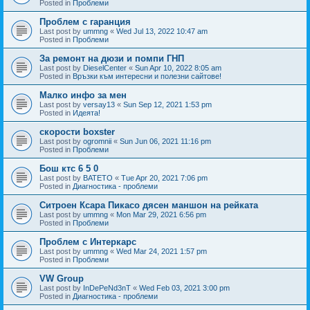
Posted in
Проблеми
Проблем с гаранция
Last post by
ummng
«
Wed Jul 13, 2022 10:47 am
Posted in
Проблеми
За ремонт на дюзи и помпи ГНП
Last post by
DieselCenter
«
Sun Apr 10, 2022 8:05 am
Posted in
Връзки към интересни и полезни сайтове!
Малко инфо за мен
Last post by
versay13
«
Sun Sep 12, 2021 1:53 pm
Posted in
Идеята!
скорости boxster
Last post by
ogromnii
«
Sun Jun 06, 2021 11:16 pm
Posted in
Проблеми
Бош ктс 6 5 0
Last post by
BATETO
«
Tue Apr 20, 2021 7:06 pm
Posted in
Диагностика - проблеми
Ситроен Ксара Пикасо дясен маншон на рейката
Last post by
ummng
«
Mon Mar 29, 2021 6:56 pm
Posted in
Проблеми
Проблем с Интеркарс
Last post by
ummng
«
Wed Mar 24, 2021 1:57 pm
Posted in
Проблеми
VW Group
Last post by
InDePeNd3nT
«
Wed Feb 03, 2021 3:00 pm
Posted in
Диагностика - проблеми