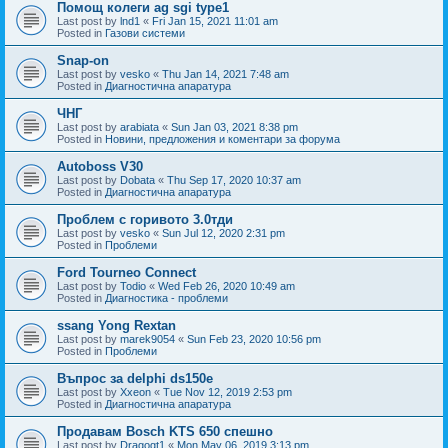
Помощ колеги ag sgi type1
Last post by
lnd1
«
Fri Jan 15, 2021 11:01 am
Posted in
Газови системи
Snap-on
Last post by
vesko
«
Thu Jan 14, 2021 7:48 am
Posted in
Диагностична апаратура
ЧНГ
Last post by
arabiata
«
Sun Jan 03, 2021 8:38 pm
Posted in
Новини, предложения и коментари за форума
Autoboss V30
Last post by
Dobata
«
Thu Sep 17, 2020 10:37 am
Posted in
Диагностична апаратура
Проблем с горивото 3.0тди
Last post by
vesko
«
Sun Jul 12, 2020 2:31 pm
Posted in
Проблеми
Ford Tourneo Connect
Last post by
Todio
«
Wed Feb 26, 2020 10:49 am
Posted in
Диагностика - проблеми
ssang Yong Rextan
Last post by
marek9054
«
Sun Feb 23, 2020 10:56 pm
Posted in
Проблеми
Въпрос за delphi ds150e
Last post by
Xxeon
«
Tue Nov 12, 2019 2:53 pm
Posted in
Диагностична апаратура
Продавам Bosch KTS 650 спешно
Last post by
Dragogt1
«
Mon May 06, 2019 3:13 pm