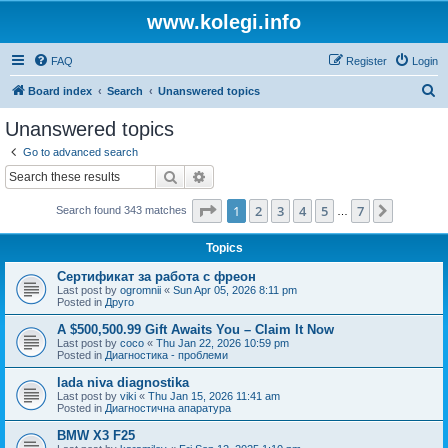
www.kolegi.info
FAQ
Register
Login
S
Board index
Search
Unanswered topics
e
Unanswered topics
a
Go to advanced search
r
Search
Advanced search
c
Page
1
of
7
1
2
3
4
5
7
Next
Search found 343 matches
h
…
Topics
Сертификат за работа с фреон
Last post by
ogromnii
«
Sun Apr 05, 2026 8:11 pm
Posted in
Друго
A $500,500.99 Gift Awaits You – Claim It Now
Last post by
coco
«
Thu Jan 22, 2026 10:59 pm
Posted in
Диагностика - проблеми
lada niva diagnostika
Last post by
viki
«
Thu Jan 15, 2026 11:41 am
Posted in
Диагностична апаратура
BMW X3 F25