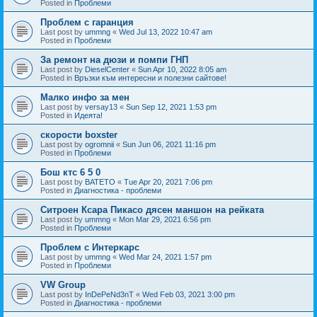
Posted in
Проблеми
Проблем с гаранция
Last post by
ummng
«
Wed Jul 13, 2022 10:47 am
Posted in
Проблеми
За ремонт на дюзи и помпи ГНП
Last post by
DieselCenter
«
Sun Apr 10, 2022 8:05 am
Posted in
Връзки към интересни и полезни сайтове!
Малко инфо за мен
Last post by
versay13
«
Sun Sep 12, 2021 1:53 pm
Posted in
Идеята!
скорости boxster
Last post by
ogromnii
«
Sun Jun 06, 2021 11:16 pm
Posted in
Проблеми
Бош ктс 6 5 0
Last post by
BATETO
«
Tue Apr 20, 2021 7:06 pm
Posted in
Диагностика - проблеми
Ситроен Ксара Пикасо дясен маншон на рейката
Last post by
ummng
«
Mon Mar 29, 2021 6:56 pm
Posted in
Проблеми
Проблем с Интеркарс
Last post by
ummng
«
Wed Mar 24, 2021 1:57 pm
Posted in
Проблеми
VW Group
Last post by
InDePeNd3nT
«
Wed Feb 03, 2021 3:00 pm
Posted in
Диагностика - проблеми