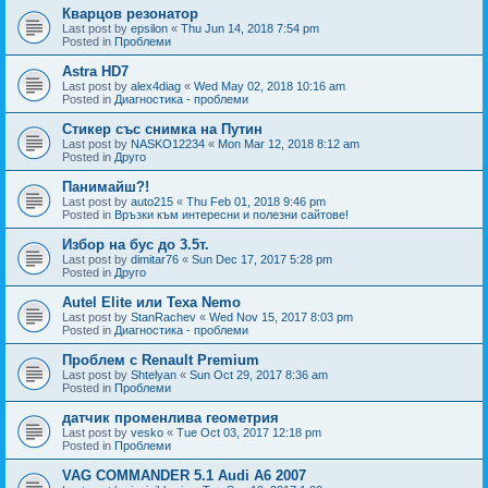
Кварцов резонатор
Last post by
epsilon
«
Thu Jun 14, 2018 7:54 pm
Posted in
Проблеми
Astra HD7
Last post by
alex4diag
«
Wed May 02, 2018 10:16 am
Posted in
Диагностика - проблеми
Стикер със снимка на Путин
Last post by
NASKO12234
«
Mon Mar 12, 2018 8:12 am
Posted in
Друго
Панимайш?!
Last post by
auto215
«
Thu Feb 01, 2018 9:46 pm
Posted in
Връзки към интересни и полезни сайтове!
Избор на бус до 3.5т.
Last post by
dimitar76
«
Sun Dec 17, 2017 5:28 pm
Posted in
Друго
Autel Elite или Texa Nemo
Last post by
StanRachev
«
Wed Nov 15, 2017 8:03 pm
Posted in
Диагностика - проблеми
Проблем с Renault Premium
Last post by
Shtelyan
«
Sun Oct 29, 2017 8:36 am
Posted in
Проблеми
датчик променлива геометрия
Last post by
vesko
«
Tue Oct 03, 2017 12:18 pm
Posted in
Проблеми
VAG COMMANDER 5.1 Audi A6 2007