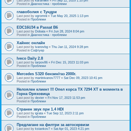
Last post by
karamilev
«
Fri Sep 12, 2025 1:10 pm
Posted in
Диагностика - проблеми
главоболия с Тундри
Last post by
ogromnii
«
Tue May 20, 2025 1:13 pm
Posted in
Проблеми
EDC16U34 в Passat B6
Last post by
Dobata
«
Fri Jun 28, 2024 8:04 pm
Posted in
Диагностика - проблеми
Хайнес онлайн
Last post by
ivanovbg
«
Thu Jan 11, 2024 9:28 pm
Posted in
Софтуер
Iveco Daily 2.8
Last post by
tarpov86
«
Fri Dec 15, 2023 11:03 pm
Posted in
Проблеми
Mercedes S320 бензин/газ 2000г.
Last post by
martinivanov7777
«
Sat Dec 09, 2023 10:41 pm
Posted in
Проблеми
Нелоялен клиент !!! Опел корса ТХ 7294 ХТ в момента в
Горна Оряховица
Last post by
dexter
«
Fri Nov 17, 2023 11:53 pm
Posted in
Проблеми
Странен звук при 1.4 HDI
Last post by
igrata
«
Tue Sep 12, 2023 2:11 pm
Posted in
Проблеми
Предлагане на филтри за автосервизи
Last post by
kstankov7
«
Sat Apr 01, 2023 4:21 pm