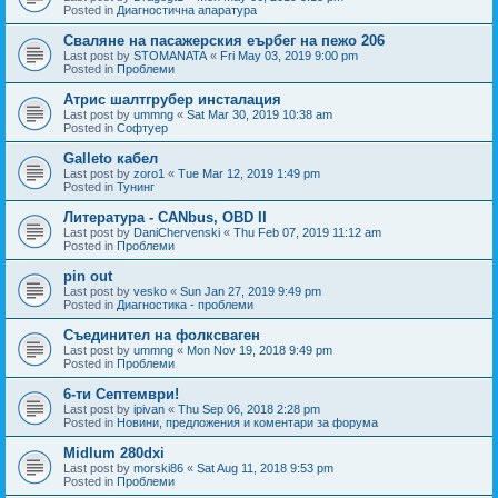
Posted in
Диагностична апаратура
Сваляне на пасажерския еърбег на пежо 206
Last post by
STOMANATA
«
Fri May 03, 2019 9:00 pm
Posted in
Проблеми
Атрис шалтгрубер инсталация
Last post by
ummng
«
Sat Mar 30, 2019 10:38 am
Posted in
Софтуер
Galleto кабел
Last post by
zoro1
«
Tue Mar 12, 2019 1:49 pm
Posted in
Тунинг
Литература - CANbus, OBD II
Last post by
DaniChervenski
«
Thu Feb 07, 2019 11:12 am
Posted in
Проблеми
pin out
Last post by
vesko
«
Sun Jan 27, 2019 9:49 pm
Posted in
Диагностика - проблеми
Съединител на фолксваген
Last post by
ummng
«
Mon Nov 19, 2018 9:49 pm
Posted in
Проблеми
6-ти Септември!
Last post by
ipivan
«
Thu Sep 06, 2018 2:28 pm
Posted in
Новини, предложения и коментари за форума
Midlum 280dxi
Last post by
morski86
«
Sat Aug 11, 2018 9:53 pm
Posted in
Проблеми