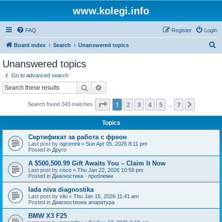
www.kolegi.info
FAQ
Register
Login
S
Board index
Search
Unanswered topics
e
Unanswered topics
a
Go to advanced search
r
Search
Advanced search
c
Page
1
of
7
1
2
3
4
5
7
Next
Search found 343 matches
h
…
Topics
Сертификат за работа с фреон
Last post by
ogromnii
«
Sun Apr 05, 2026 8:11 pm
Posted in
Друго
A $500,500.99 Gift Awaits You – Claim It Now
Last post by
coco
«
Thu Jan 22, 2026 10:59 pm
Posted in
Диагностика - проблеми
lada niva diagnostika
Last post by
viki
«
Thu Jan 15, 2026 11:41 am
Posted in
Диагностична апаратура
BMW X3 F25