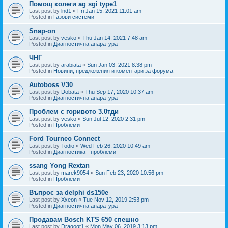
Помощ колеги ag sgi type1
Last post by
lnd1
«
Fri Jan 15, 2021 11:01 am
Posted in
Газови системи
Snap-on
Last post by
vesko
«
Thu Jan 14, 2021 7:48 am
Posted in
Диагностична апаратура
ЧНГ
Last post by
arabiata
«
Sun Jan 03, 2021 8:38 pm
Posted in
Новини, предложения и коментари за форума
Autoboss V30
Last post by
Dobata
«
Thu Sep 17, 2020 10:37 am
Posted in
Диагностична апаратура
Проблем с горивото 3.0тди
Last post by
vesko
«
Sun Jul 12, 2020 2:31 pm
Posted in
Проблеми
Ford Tourneo Connect
Last post by
Todio
«
Wed Feb 26, 2020 10:49 am
Posted in
Диагностика - проблеми
ssang Yong Rextan
Last post by
marek9054
«
Sun Feb 23, 2020 10:56 pm
Posted in
Проблеми
Въпрос за delphi ds150e
Last post by
Xxeon
«
Tue Nov 12, 2019 2:53 pm
Posted in
Диагностична апаратура
Продавам Bosch KTS 650 спешно
Last post by
Dragogt1
«
Mon May 06, 2019 3:13 pm