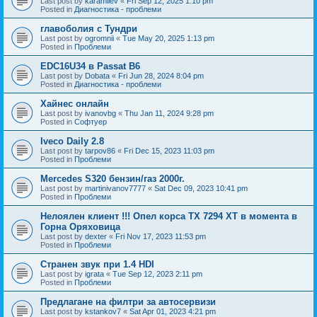
Last post by
karamilev
«
Fri Sep 12, 2025 1:10 pm
Posted in
Диагностика - проблеми
главоболия с Тундри
Last post by
ogromnii
«
Tue May 20, 2025 1:13 pm
Posted in
Проблеми
EDC16U34 в Passat B6
Last post by
Dobata
«
Fri Jun 28, 2024 8:04 pm
Posted in
Диагностика - проблеми
Хайнес онлайн
Last post by
ivanovbg
«
Thu Jan 11, 2024 9:28 pm
Posted in
Софтуер
Iveco Daily 2.8
Last post by
tarpov86
«
Fri Dec 15, 2023 11:03 pm
Posted in
Проблеми
Mercedes S320 бензин/газ 2000г.
Last post by
martinivanov7777
«
Sat Dec 09, 2023 10:41 pm
Posted in
Проблеми
Нелоялен клиент !!! Опел корса ТХ 7294 ХТ в момента в
Горна Оряховица
Last post by
dexter
«
Fri Nov 17, 2023 11:53 pm
Posted in
Проблеми
Странен звук при 1.4 HDI
Last post by
igrata
«
Tue Sep 12, 2023 2:11 pm
Posted in
Проблеми
Предлагане на филтри за автосервизи
Last post by
kstankov7
«
Sat Apr 01, 2023 4:21 pm