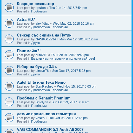
Кварцов резонатор
Last post by
epsilon
«
Thu Jun 14, 2018 7:54 pm
Posted in
Проблеми
Astra HD7
Last post by
alex4diag
«
Wed May 02, 2018 10:16 am
Posted in
Диагностика - проблеми
Стикер със снимка на Путин
Last post by
NASKO12234
«
Mon Mar 12, 2018 8:12 am
Posted in
Друго
Панимайш?!
Last post by
auto215
«
Thu Feb 01, 2018 9:46 pm
Posted in
Връзки към интересни и полезни сайтове!
Избор на бус до 3.5т.
Last post by
dimitar76
«
Sun Dec 17, 2017 5:28 pm
Posted in
Друго
Autel Elite или Texa Nemo
Last post by
StanRachev
«
Wed Nov 15, 2017 8:03 pm
Posted in
Диагностика - проблеми
Проблем с Renault Premium
Last post by
Shtelyan
«
Sun Oct 29, 2017 8:36 am
Posted in
Проблеми
датчик променлива геометрия
Last post by
vesko
«
Tue Oct 03, 2017 12:18 pm
Posted in
Проблеми
VAG COMMANDER 5.1 Audi A6 2007