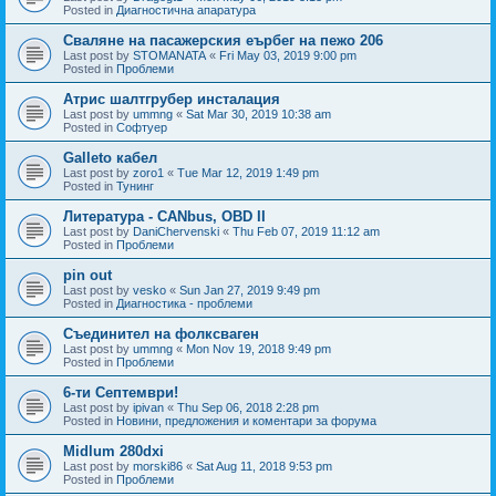
Posted in
Диагностична апаратура
Сваляне на пасажерския еърбег на пежо 206
Last post by
STOMANATA
«
Fri May 03, 2019 9:00 pm
Posted in
Проблеми
Атрис шалтгрубер инсталация
Last post by
ummng
«
Sat Mar 30, 2019 10:38 am
Posted in
Софтуер
Galleto кабел
Last post by
zoro1
«
Tue Mar 12, 2019 1:49 pm
Posted in
Тунинг
Литература - CANbus, OBD II
Last post by
DaniChervenski
«
Thu Feb 07, 2019 11:12 am
Posted in
Проблеми
pin out
Last post by
vesko
«
Sun Jan 27, 2019 9:49 pm
Posted in
Диагностика - проблеми
Съединител на фолксваген
Last post by
ummng
«
Mon Nov 19, 2018 9:49 pm
Posted in
Проблеми
6-ти Септември!
Last post by
ipivan
«
Thu Sep 06, 2018 2:28 pm
Posted in
Новини, предложения и коментари за форума
Midlum 280dxi
Last post by
morski86
«
Sat Aug 11, 2018 9:53 pm
Posted in
Проблеми