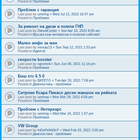
Posted in
Проблеми
Проблем с гаранция
Last post by
ummng
«
Wed Jul 13, 2022 10:47 am
Posted in
Проблеми
За ремонт на дюзи и помпи ГНП
Last post by
DieselCenter
«
Sun Apr 10, 2022 8:05 am
Posted in
Връзки към интересни и полезни сайтове!
Малко инфо за мен
Last post by
versay13
«
Sun Sep 12, 2021 1:53 pm
Posted in
Идеята!
скорости boxster
Last post by
ogromnii
«
Sun Jun 06, 2021 11:16 pm
Posted in
Проблеми
Бош ктс 6 5 0
Last post by
BATETO
«
Tue Apr 20, 2021 7:06 pm
Posted in
Диагностика - проблеми
Ситроен Ксара Пикасо дясен маншон на рейката
Last post by
ummng
«
Mon Mar 29, 2021 6:56 pm
Posted in
Проблеми
Проблем с Интеркарс
Last post by
ummng
«
Wed Mar 24, 2021 1:57 pm
Posted in
Проблеми
VW Group
Last post by
InDePeNd3nT
«
Wed Feb 03, 2021 3:00 pm
Posted in
Диагностика - проблеми