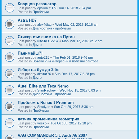
Кварцов резонатор
Last post by
epsilon
«
Thu Jun 14, 2018 7:54 pm
Posted in
Проблеми
Astra HD7
Last post by
alex4diag
«
Wed May 02, 2018 10:16 am
Posted in
Диагностика - проблеми
Стикер със снимка на Путин
Last post by
NASKO12234
«
Mon Mar 12, 2018 8:12 am
Posted in
Друго
Панимайш?!
Last post by
auto215
«
Thu Feb 01, 2018 9:46 pm
Posted in
Връзки към интересни и полезни сайтове!
Избор на бус до 3.5т.
Last post by
dimitar76
«
Sun Dec 17, 2017 5:28 pm
Posted in
Друго
Autel Elite или Texa Nemo
Last post by
StanRachev
«
Wed Nov 15, 2017 8:03 pm
Posted in
Диагностика - проблеми
Проблем с Renault Premium
Last post by
Shtelyan
«
Sun Oct 29, 2017 8:36 am
Posted in
Проблеми
датчик променлива геометрия
Last post by
vesko
«
Tue Oct 03, 2017 12:18 pm
Posted in
Проблеми
VAG COMMANDER 5.1 Audi A6 2007