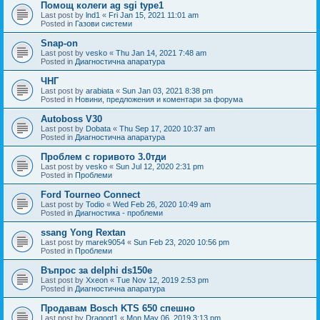
Помощ колеги ag sgi type1
Last post by
lnd1
«
Fri Jan 15, 2021 11:01 am
Posted in
Газови системи
Snap-on
Last post by
vesko
«
Thu Jan 14, 2021 7:48 am
Posted in
Диагностична апаратура
ЧНГ
Last post by
arabiata
«
Sun Jan 03, 2021 8:38 pm
Posted in
Новини, предложения и коментари за форума
Autoboss V30
Last post by
Dobata
«
Thu Sep 17, 2020 10:37 am
Posted in
Диагностична апаратура
Проблем с горивото 3.0тди
Last post by
vesko
«
Sun Jul 12, 2020 2:31 pm
Posted in
Проблеми
Ford Tourneo Connect
Last post by
Todio
«
Wed Feb 26, 2020 10:49 am
Posted in
Диагностика - проблеми
ssang Yong Rextan
Last post by
marek9054
«
Sun Feb 23, 2020 10:56 pm
Posted in
Проблеми
Въпрос за delphi ds150e
Last post by
Xxeon
«
Tue Nov 12, 2019 2:53 pm
Posted in
Диагностична апаратура
Продавам Bosch KTS 650 спешно
Last post by
Dragogt1
«
Mon May 06, 2019 3:13 pm