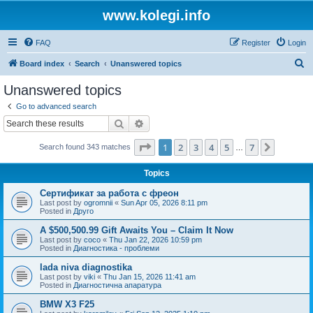
www.kolegi.info
FAQ
Register
Login
S
Board index
Search
Unanswered topics
e
Unanswered topics
a
Go to advanced search
r
Search
Advanced search
c
Page
1
of
7
1
2
3
4
5
7
Next
Search found 343 matches
h
…
Topics
Сертификат за работа с фреон
Last post by
ogromnii
«
Sun Apr 05, 2026 8:11 pm
Posted in
Друго
A $500,500.99 Gift Awaits You – Claim It Now
Last post by
coco
«
Thu Jan 22, 2026 10:59 pm
Posted in
Диагностика - проблеми
lada niva diagnostika
Last post by
viki
«
Thu Jan 15, 2026 11:41 am
Posted in
Диагностична апаратура
BMW X3 F25