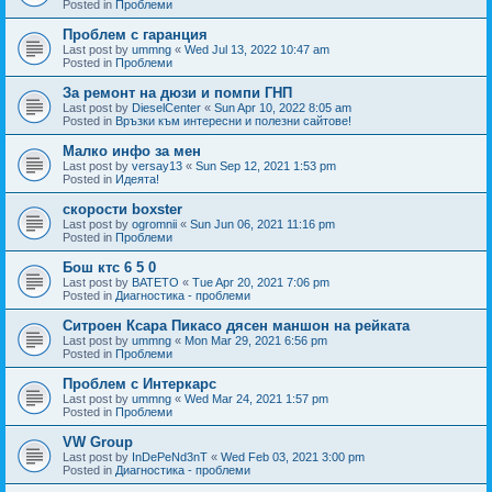
Posted in
Проблеми
Проблем с гаранция
Last post by
ummng
«
Wed Jul 13, 2022 10:47 am
Posted in
Проблеми
За ремонт на дюзи и помпи ГНП
Last post by
DieselCenter
«
Sun Apr 10, 2022 8:05 am
Posted in
Връзки към интересни и полезни сайтове!
Малко инфо за мен
Last post by
versay13
«
Sun Sep 12, 2021 1:53 pm
Posted in
Идеята!
скорости boxster
Last post by
ogromnii
«
Sun Jun 06, 2021 11:16 pm
Posted in
Проблеми
Бош ктс 6 5 0
Last post by
BATETO
«
Tue Apr 20, 2021 7:06 pm
Posted in
Диагностика - проблеми
Ситроен Ксара Пикасо дясен маншон на рейката
Last post by
ummng
«
Mon Mar 29, 2021 6:56 pm
Posted in
Проблеми
Проблем с Интеркарс
Last post by
ummng
«
Wed Mar 24, 2021 1:57 pm
Posted in
Проблеми
VW Group
Last post by
InDePeNd3nT
«
Wed Feb 03, 2021 3:00 pm
Posted in
Диагностика - проблеми