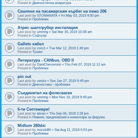
Posted in
Диагностична апаратура
Сваляне на пасажерския еърбег на пежо 206
Last post by
STOMANATA
«
Fri May 03, 2019 9:00 pm
Posted in
Проблеми
Атрис шалтгрубер инсталация
Last post by
ummng
«
Sat Mar 30, 2019 10:38 am
Posted in
Софтуер
Galleto кабел
Last post by
zoro1
«
Tue Mar 12, 2019 1:49 pm
Posted in
Тунинг
Литература - CANbus, OBD II
Last post by
DaniChervenski
«
Thu Feb 07, 2019 11:12 am
Posted in
Проблеми
pin out
Last post by
vesko
«
Sun Jan 27, 2019 9:49 pm
Posted in
Диагностика - проблеми
Съединител на фолксваген
Last post by
ummng
«
Mon Nov 19, 2018 9:49 pm
Posted in
Проблеми
6-ти Септември!
Last post by
ipivan
«
Thu Sep 06, 2018 2:28 pm
Posted in
Новини, предложения и коментари за форума
Midlum 280dxi
Last post by
morski86
«
Sat Aug 11, 2018 9:53 pm
Posted in
Проблеми