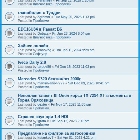
Last post by
karamilev
«
Fri Sep 12, 2025 1:10 pm
Posted in
Диагностика - проблеми
главоболия с Тундри
Last post by
ogromnii
«
Tue May 20, 2025 1:13 pm
Posted in
Проблеми
EDC16U34 в Passat B6
Last post by
Dobata
«
Fri Jun 28, 2024 8:04 pm
Posted in
Диагностика - проблеми
Хайнес онлайн
Last post by
ivanovbg
«
Thu Jan 11, 2024 9:28 pm
Posted in
Софтуер
Iveco Daily 2.8
Last post by
tarpov86
«
Fri Dec 15, 2023 11:03 pm
Posted in
Проблеми
Mercedes S320 бензин/газ 2000г.
Last post by
martinivanov7777
«
Sat Dec 09, 2023 10:41 pm
Posted in
Проблеми
Нелоялен клиент !!! Опел корса ТХ 7294 ХТ в момента в
Горна Оряховица
Last post by
dexter
«
Fri Nov 17, 2023 11:53 pm
Posted in
Проблеми
Странен звук при 1.4 HDI
Last post by
igrata
«
Tue Sep 12, 2023 2:11 pm
Posted in
Проблеми
Предлагане на филтри за автосервизи
Last post by
kstankov7
«
Sat Apr 01, 2023 4:21 pm