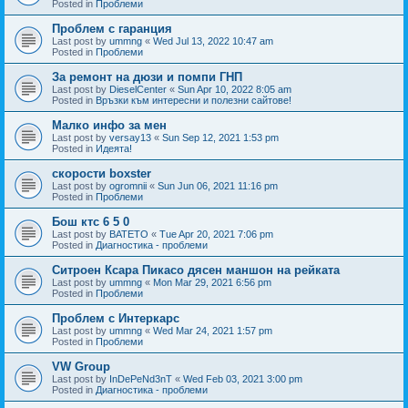
Posted in
Проблеми
Проблем с гаранция
Last post by
ummng
«
Wed Jul 13, 2022 10:47 am
Posted in
Проблеми
За ремонт на дюзи и помпи ГНП
Last post by
DieselCenter
«
Sun Apr 10, 2022 8:05 am
Posted in
Връзки към интересни и полезни сайтове!
Малко инфо за мен
Last post by
versay13
«
Sun Sep 12, 2021 1:53 pm
Posted in
Идеята!
скорости boxster
Last post by
ogromnii
«
Sun Jun 06, 2021 11:16 pm
Posted in
Проблеми
Бош ктс 6 5 0
Last post by
BATETO
«
Tue Apr 20, 2021 7:06 pm
Posted in
Диагностика - проблеми
Ситроен Ксара Пикасо дясен маншон на рейката
Last post by
ummng
«
Mon Mar 29, 2021 6:56 pm
Posted in
Проблеми
Проблем с Интеркарс
Last post by
ummng
«
Wed Mar 24, 2021 1:57 pm
Posted in
Проблеми
VW Group
Last post by
InDePeNd3nT
«
Wed Feb 03, 2021 3:00 pm
Posted in
Диагностика - проблеми