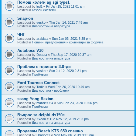
Помощ колеги ag sgi type1
Last post by
lnd1
«
Fri Jan 15, 2021 11:01 am
Posted in
Газови системи
Snap-on
Last post by
vesko
«
Thu Jan 14, 2021 7:48 am
Posted in
Диагностична апаратура
ЧНГ
Last post by
arabiata
«
Sun Jan 03, 2021 8:38 pm
Posted in
Новини, предложения и коментари за форума
Autoboss V30
Last post by
Dobata
«
Thu Sep 17, 2020 10:37 am
Posted in
Диагностична апаратура
Проблем с горивото 3.0тди
Last post by
vesko
«
Sun Jul 12, 2020 2:31 pm
Posted in
Проблеми
Ford Tourneo Connect
Last post by
Todio
«
Wed Feb 26, 2020 10:49 am
Posted in
Диагностика - проблеми
ssang Yong Rextan
Last post by
marek9054
«
Sun Feb 23, 2020 10:56 pm
Posted in
Проблеми
Въпрос за delphi ds150e
Last post by
Xxeon
«
Tue Nov 12, 2019 2:53 pm
Posted in
Диагностична апаратура
Продавам Bosch KTS 650 спешно
Last post by
Dragogt1
«
Mon May 06, 2019 3:13 pm