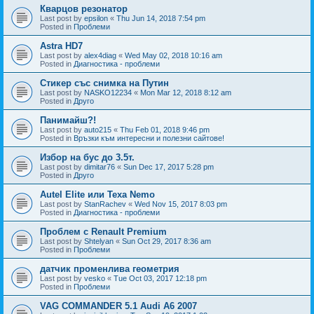
Кварцов резонатор
Last post by
epsilon
«
Thu Jun 14, 2018 7:54 pm
Posted in
Проблеми
Astra HD7
Last post by
alex4diag
«
Wed May 02, 2018 10:16 am
Posted in
Диагностика - проблеми
Стикер със снимка на Путин
Last post by
NASKO12234
«
Mon Mar 12, 2018 8:12 am
Posted in
Друго
Панимайш?!
Last post by
auto215
«
Thu Feb 01, 2018 9:46 pm
Posted in
Връзки към интересни и полезни сайтове!
Избор на бус до 3.5т.
Last post by
dimitar76
«
Sun Dec 17, 2017 5:28 pm
Posted in
Друго
Autel Elite или Texa Nemo
Last post by
StanRachev
«
Wed Nov 15, 2017 8:03 pm
Posted in
Диагностика - проблеми
Проблем с Renault Premium
Last post by
Shtelyan
«
Sun Oct 29, 2017 8:36 am
Posted in
Проблеми
датчик променлива геометрия
Last post by
vesko
«
Tue Oct 03, 2017 12:18 pm
Posted in
Проблеми
VAG COMMANDER 5.1 Audi A6 2007