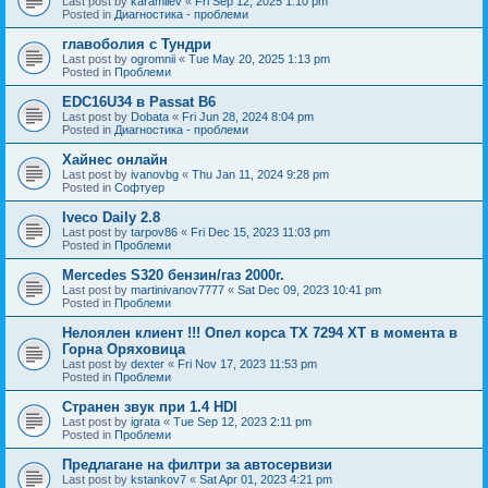
Last post by
karamilev
«
Fri Sep 12, 2025 1:10 pm
Posted in
Диагностика - проблеми
главоболия с Тундри
Last post by
ogromnii
«
Tue May 20, 2025 1:13 pm
Posted in
Проблеми
EDC16U34 в Passat B6
Last post by
Dobata
«
Fri Jun 28, 2024 8:04 pm
Posted in
Диагностика - проблеми
Хайнес онлайн
Last post by
ivanovbg
«
Thu Jan 11, 2024 9:28 pm
Posted in
Софтуер
Iveco Daily 2.8
Last post by
tarpov86
«
Fri Dec 15, 2023 11:03 pm
Posted in
Проблеми
Mercedes S320 бензин/газ 2000г.
Last post by
martinivanov7777
«
Sat Dec 09, 2023 10:41 pm
Posted in
Проблеми
Нелоялен клиент !!! Опел корса ТХ 7294 ХТ в момента в
Горна Оряховица
Last post by
dexter
«
Fri Nov 17, 2023 11:53 pm
Posted in
Проблеми
Странен звук при 1.4 HDI
Last post by
igrata
«
Tue Sep 12, 2023 2:11 pm
Posted in
Проблеми
Предлагане на филтри за автосервизи
Last post by
kstankov7
«
Sat Apr 01, 2023 4:21 pm