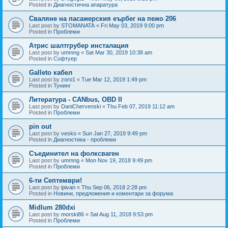
Posted in
Диагностична апаратура
Сваляне на пасажерския еърбег на пежо 206
Last post by
STOMANATA
«
Fri May 03, 2019 9:00 pm
Posted in
Проблеми
Атрис шалтгрубер инсталация
Last post by
ummng
«
Sat Mar 30, 2019 10:38 am
Posted in
Софтуер
Galleto кабел
Last post by
zoro1
«
Tue Mar 12, 2019 1:49 pm
Posted in
Тунинг
Литература - CANbus, OBD II
Last post by
DaniChervenski
«
Thu Feb 07, 2019 11:12 am
Posted in
Проблеми
pin out
Last post by
vesko
«
Sun Jan 27, 2019 9:49 pm
Posted in
Диагностика - проблеми
Съединител на фолксваген
Last post by
ummng
«
Mon Nov 19, 2018 9:49 pm
Posted in
Проблеми
6-ти Септември!
Last post by
ipivan
«
Thu Sep 06, 2018 2:28 pm
Posted in
Новини, предложения и коментари за форума
Midlum 280dxi
Last post by
morski86
«
Sat Aug 11, 2018 9:53 pm
Posted in
Проблеми