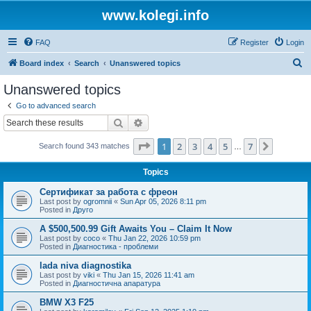
www.kolegi.info
FAQ
Register
Login
S
Board index
Search
Unanswered topics
e
Unanswered topics
a
Go to advanced search
r
Search
Advanced search
c
Page
1
of
7
1
2
3
4
5
7
Next
Search found 343 matches
h
…
Topics
Сертификат за работа с фреон
Last post by
ogromnii
«
Sun Apr 05, 2026 8:11 pm
Posted in
Друго
A $500,500.99 Gift Awaits You – Claim It Now
Last post by
coco
«
Thu Jan 22, 2026 10:59 pm
Posted in
Диагностика - проблеми
lada niva diagnostika
Last post by
viki
«
Thu Jan 15, 2026 11:41 am
Posted in
Диагностична апаратура
BMW X3 F25