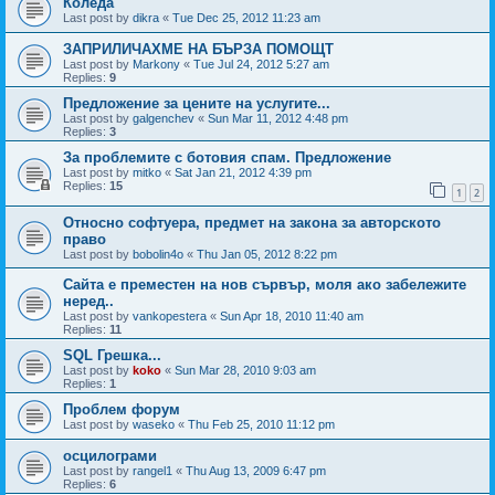
Коледа
Last post by
dikra
«
Tue Dec 25, 2012 11:23 am
ЗАПРИЛИЧАХМЕ НА БЪРЗА ПОМОЩТ
Last post by
Markony
«
Tue Jul 24, 2012 5:27 am
Replies:
9
Предложение за цените на услугите...
Last post by
galgenchev
«
Sun Mar 11, 2012 4:48 pm
Replies:
3
За проблемите с ботовия спам. Предложение
Last post by
mitko
«
Sat Jan 21, 2012 4:39 pm
Replies:
15
1
2
Относно софтуера, предмет на закона за авторското
право
Last post by
bobolin4o
«
Thu Jan 05, 2012 8:22 pm
Сайта е преместен на нов сървър, моля ако забележите
неред..
Last post by
vankopestera
«
Sun Apr 18, 2010 11:40 am
Replies:
11
SQL Грешка...
Last post by
koko
«
Sun Mar 28, 2010 9:03 am
Replies:
1
Проблем форум
Last post by
waseko
«
Thu Feb 25, 2010 11:12 pm
осцилограми
Last post by
rangel1
«
Thu Aug 13, 2009 6:47 pm
Replies:
6