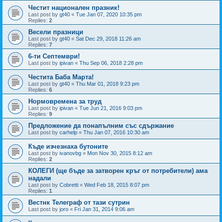
Честит национален празник!
Last post by
gt40
«
Tue Jan 07, 2020 10:35 pm
Replies:
2
Весели празници
Last post by
gt40
«
Sat Dec 29, 2018 11:26 am
Replies:
7
6-ти Септември!
Last post by
ipivan
«
Thu Sep 06, 2018 2:28 pm
Честита Баба Марта!
Last post by
gt40
«
Thu Mar 01, 2018 9:23 pm
Replies:
6
Нормовремена за труд
Last post by
ipivan
«
Tue Jun 21, 2016 9:03 pm
Replies:
9
Предложение да понапълним със сдържание
Last post by
carhelp
«
Thu Jan 07, 2016 10:30 am
Къде изчезнаха бутоните
Last post by
ivanovbg
«
Mon Nov 30, 2015 8:12 am
Replies:
2
КОЛЕГИ (ще бъде за затворен кръг от потребители) ама
надали
Last post by
Cobretti
«
Wed Feb 18, 2015 8:07 pm
Replies:
1
Вестнк Телеграф от тази сутрин
Last post by
joro
«
Fri Jan 31, 2014 9:06 am