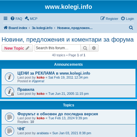
www.kolegi.info
FAQ
MCP
Register
Login
S
Board index
За kolegi.info
Новини, предложения и коментари за форума
e
Новини, предложения и коментари за форума
a
Search
Advanced search
New Topic
r
40 topics • Page
1
of
1
c
Announcements
h
ЦЕНИ за РЕКЛАМА в www.kolegi.info
Last post by
koko
«
Sat Feb 19, 2011 12:34 pm
Posted in
Идеята!
Правила
Last post by
koko
«
Tue Jun 21, 2005 11:15 pm
Topics
Форумът е обновен до последна версия
Last post by
koko
«
Tue Feb 13, 2024 9:39 pm
Replies:
10
ЧНГ
Last post by
arabiata
«
Sun Jan 03, 2021 8:38 pm