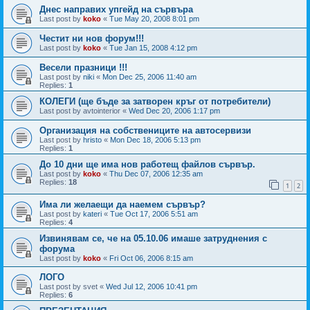
Днес направих упгейд на сървъра
Last post by
koko
«
Tue May 20, 2008 8:01 pm
Честит ни нов форум!!!
Last post by
koko
«
Tue Jan 15, 2008 4:12 pm
Весели празници !!!
Last post by
niki
«
Mon Dec 25, 2006 11:40 am
Replies:
1
КОЛЕГИ (ще бъде за затворен кръг от потребители)
Last post by
avtointerior
«
Wed Dec 20, 2006 1:17 pm
Организация на собствениците на автосервизи
Last post by
hristo
«
Mon Dec 18, 2006 5:13 pm
Replies:
1
До 10 дни ще има нов работещ файлов сървър.
Last post by
koko
«
Thu Dec 07, 2006 12:35 am
Replies:
18
1
2
Има ли желаещи да наемем сървър?
Last post by
kateri
«
Tue Oct 17, 2006 5:51 am
Replies:
4
Извинявам се, че на 05.10.06 имаше затруднения с
форума
Last post by
koko
«
Fri Oct 06, 2006 8:15 am
ЛОГО
Last post by
svet
«
Wed Jul 12, 2006 10:41 pm
Replies:
6