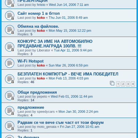
ПРЕЗЕНТАЦИЯ
Last post by
hristo
«
Wed Jun 14, 2006 7:11 am
Сайт номер 1 в бгтоп
Last post by
koko
«
Thu Jun 01, 2006 8:49 am
Обмяна на файлове.
Last post by
koko
«
Mon May 15, 2006 12:22 pm
Replies:
5
КОНКУРС ЗА ИМЕ НА АВТОМОБИЛНО
ПРЕДАВАНЕ.НАГРАДА 100ЛВ. !!!
Last post by
Liberator
«
Tue Apr 11, 2006 9:44 pm
Replies:
3
Wi-Fi Hotspot
Last post by
koko
«
Sun Mar 26, 2006 6:59 pm
БЕЗПЛАТЕН КОМПЮТЪР - ВЕЧЕ ИМА ПОБЕДИТЕЛ
Last post by
koko
«
Mon Feb 13, 2006 4:03 pm
Replies:
46
1
2
3
4
Общи предложения
Last post by
pepeto
«
Wed Feb 01, 2006 11:44 pm
Replies:
14
предложение
Last post by
speedycars
«
Mon Jan 30, 2006 2:24 pm
Replies:
4
Радвам се че вече съм част от този форум
Last post by
moto_genata
«
Fri Jan 27, 2006 10:41 am
Replies:
1
За форума