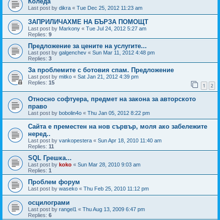
Коледа
Last post by
dikra
«
Tue Dec 25, 2012 11:23 am
ЗАПРИЛИЧАХМЕ НА БЪРЗА ПОМОЩТ
Last post by
Markony
«
Tue Jul 24, 2012 5:27 am
Replies:
9
Предложение за цените на услугите...
Last post by
galgenchev
«
Sun Mar 11, 2012 4:48 pm
Replies:
3
За проблемите с ботовия спам. Предложение
Last post by
mitko
«
Sat Jan 21, 2012 4:39 pm
Replies:
15
1
2
Относно софтуера, предмет на закона за авторското
право
Last post by
bobolin4o
«
Thu Jan 05, 2012 8:22 pm
Сайта е преместен на нов сървър, моля ако забележите
неред..
Last post by
vankopestera
«
Sun Apr 18, 2010 11:40 am
Replies:
11
SQL Грешка...
Last post by
koko
«
Sun Mar 28, 2010 9:03 am
Replies:
1
Проблем форум
Last post by
waseko
«
Thu Feb 25, 2010 11:12 pm
осцилограми
Last post by
rangel1
«
Thu Aug 13, 2009 6:47 pm
Replies:
6