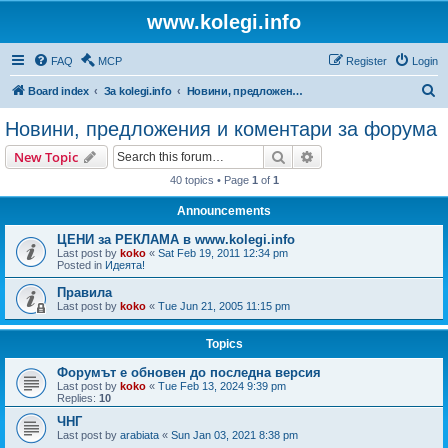
www.kolegi.info
FAQ
MCP
Register
Login
S
Board index
За kolegi.info
Новини, предложения и коментари за форума
e
Новини, предложения и коментари за форума
a
Search
Advanced search
New Topic
r
40 topics • Page
1
of
1
c
Announcements
h
ЦЕНИ за РЕКЛАМА в www.kolegi.info
Last post by
koko
«
Sat Feb 19, 2011 12:34 pm
Posted in
Идеята!
Правила
Last post by
koko
«
Tue Jun 21, 2005 11:15 pm
Topics
Форумът е обновен до последна версия
Last post by
koko
«
Tue Feb 13, 2024 9:39 pm
Replies:
10
ЧНГ
Last post by
arabiata
«
Sun Jan 03, 2021 8:38 pm