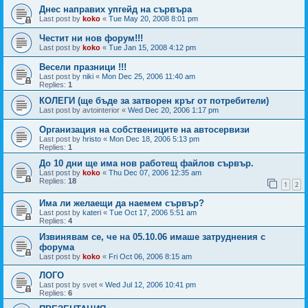
Днес направих упгейд на сървъра
Last post by
koko
«
Tue May 20, 2008 8:01 pm
Честит ни нов форум!!!
Last post by
koko
«
Tue Jan 15, 2008 4:12 pm
Весели празници !!!
Last post by
niki
«
Mon Dec 25, 2006 11:40 am
Replies:
1
КОЛЕГИ (ще бъде за затворен кръг от потребители)
Last post by
avtointerior
«
Wed Dec 20, 2006 1:17 pm
Организация на собствениците на автосервизи
Last post by
hristo
«
Mon Dec 18, 2006 5:13 pm
Replies:
1
До 10 дни ще има нов работещ файлов сървър.
Last post by
koko
«
Thu Dec 07, 2006 12:35 am
Replies:
18
1
2
Има ли желаещи да наемем сървър?
Last post by
kateri
«
Tue Oct 17, 2006 5:51 am
Replies:
4
Извинявам се, че на 05.10.06 имаше затруднения с
форума
Last post by
koko
«
Fri Oct 06, 2006 8:15 am
ЛОГО
Last post by
svet
«
Wed Jul 12, 2006 10:41 pm
Replies:
6