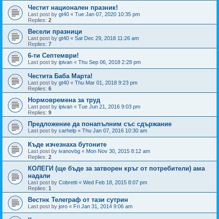
Честит национален празник!
Last post by
gt40
«
Tue Jan 07, 2020 10:35 pm
Replies:
2
Весели празници
Last post by
gt40
«
Sat Dec 29, 2018 11:26 am
Replies:
7
6-ти Септември!
Last post by
ipivan
«
Thu Sep 06, 2018 2:28 pm
Честита Баба Марта!
Last post by
gt40
«
Thu Mar 01, 2018 9:23 pm
Replies:
6
Нормовремена за труд
Last post by
ipivan
«
Tue Jun 21, 2016 9:03 pm
Replies:
9
Предложение да понапълним със сдържание
Last post by
carhelp
«
Thu Jan 07, 2016 10:30 am
Къде изчезнаха бутоните
Last post by
ivanovbg
«
Mon Nov 30, 2015 8:12 am
Replies:
2
КОЛЕГИ (ще бъде за затворен кръг от потребители) ама
надали
Last post by
Cobretti
«
Wed Feb 18, 2015 8:07 pm
Replies:
1
Вестнк Телеграф от тази сутрин
Last post by
joro
«
Fri Jan 31, 2014 9:06 am