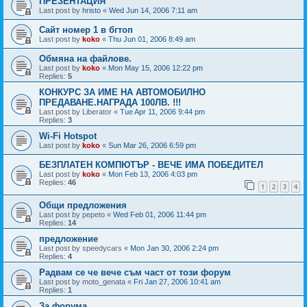
ПРЕЗЕНТАЦИЯ
Last post by
hristo
«
Wed Jun 14, 2006 7:11 am
Сайт номер 1 в бгтоп
Last post by
koko
«
Thu Jun 01, 2006 8:49 am
Обмяна на файлове.
Last post by
koko
«
Mon May 15, 2006 12:22 pm
Replies:
5
КОНКУРС ЗА ИМЕ НА АВТОМОБИЛНО
ПРЕДАВАНЕ.НАГРАДА 100ЛВ. !!!
Last post by
Liberator
«
Tue Apr 11, 2006 9:44 pm
Replies:
3
Wi-Fi Hotspot
Last post by
koko
«
Sun Mar 26, 2006 6:59 pm
БЕЗПЛАТЕН КОМПЮТЪР - ВЕЧЕ ИМА ПОБЕДИТЕЛ
Last post by
koko
«
Mon Feb 13, 2006 4:03 pm
Replies:
46
1
2
3
4
Общи предложения
Last post by
pepeto
«
Wed Feb 01, 2006 11:44 pm
Replies:
14
предложение
Last post by
speedycars
«
Mon Jan 30, 2006 2:24 pm
Replies:
4
Радвам се че вече съм част от този форум
Last post by
moto_genata
«
Fri Jan 27, 2006 10:41 am
Replies:
1
За форума