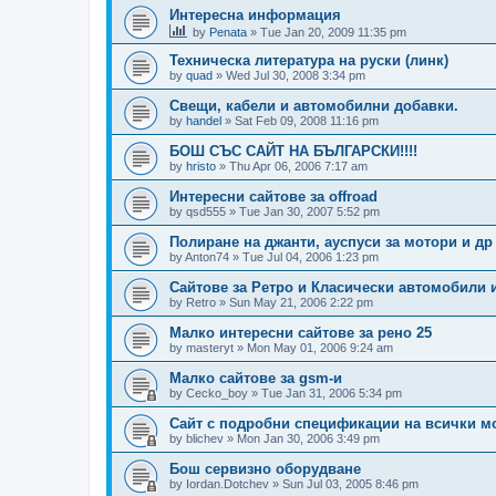
Интересна информация
by
Penata
»
Tue Jan 20, 2009 11:35 pm
Техническа литература на руски (линк)
by
quad
»
Wed Jul 30, 2008 3:34 pm
Свещи, кабели и автомобилни добавки.
by
handel
»
Sat Feb 09, 2008 11:16 pm
БОШ СЪС САЙТ НА БЪЛГАРСКИ!!!!
by
hristo
»
Thu Apr 06, 2006 7:17 am
Интересни сайтове за offroad
by
qsd555
»
Tue Jan 30, 2007 5:52 pm
Полиране на джанти, ауспуси за мотори и др
by
Anton74
»
Tue Jul 04, 2006 1:23 pm
Сайтове за Ретро и Класически автомобили и
by
Retro
»
Sun May 21, 2006 2:22 pm
Малко интересни сайтове за рено 25
by
masteryt
»
Mon May 01, 2006 9:24 am
Малко сайтове за gsm-и
by
Cecko_boy
»
Tue Jan 31, 2006 5:34 pm
Сайт с подробни спецификации на всички м
by
blichev
»
Mon Jan 30, 2006 3:49 pm
Бош сервизно оборудване
by
Iordan.Dotchev
»
Sun Jul 03, 2005 8:46 pm