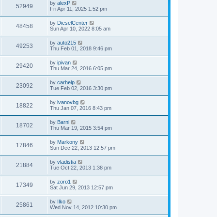
by
alexP
52949
Fri Apr 11, 2025 1:52 pm
by
DieselCenter
48458
Sun Apr 10, 2022 8:05 am
by
auto215
49253
Thu Feb 01, 2018 9:46 pm
by
ipivan
29420
Thu Mar 24, 2016 6:05 pm
by
carhelp
23092
Tue Feb 02, 2016 3:30 pm
by
ivanovbg
18822
Thu Jan 07, 2016 8:43 pm
by
Barni
18702
Thu Mar 19, 2015 3:54 pm
by
Markony
17846
Sun Dec 22, 2013 12:57 pm
by
vladistia
21884
Tue Oct 22, 2013 1:38 pm
by
zoro1
17349
Sat Jun 29, 2013 12:57 pm
by
Ilko
25861
Wed Nov 14, 2012 10:30 pm