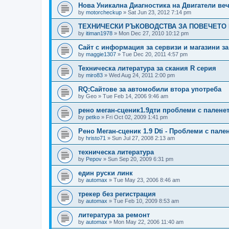
Нова Уникална Диагностика на Двигатели веч
by
motorcheckup
»
Sat Jun 23, 2012 7:14 pm
ТЕХНИЧЕСКИ РЪКОВОДСТВА ЗА ПОВЕЧЕТО
by
itiman1978
»
Mon Dec 27, 2010 10:12 pm
Сайт с информация за сервизи и магазини з
by
maggie1307
»
Tue Dec 20, 2011 4:57 pm
Техническа литература за скания R серия
by
miro83
»
Wed Aug 24, 2011 2:00 pm
RQ:Сайтове за автомобили втора употреба
by
Geo
»
Tue Feb 14, 2006 9:46 am
рено меган-сценик1.9дти проблеми с палене
by
petko
»
Fri Oct 02, 2009 1:41 pm
Рено Меган-сценик 1.9 Dti - Проблеми с пале
by
hristo71
»
Sun Jul 27, 2008 2:13 am
техническа литература
by
Pepov
»
Sun Sep 20, 2009 6:31 pm
един руски линк
by
automax
»
Tue May 23, 2006 8:46 am
трекер без регистрация
by
automax
»
Tue Feb 10, 2009 8:53 am
литература за ремонт
by
automax
»
Mon May 22, 2006 11:40 am