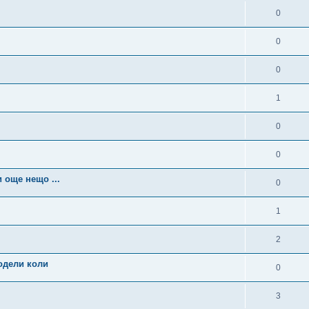
0
0
0
1
0
0
 още нещо ...
0
1
2
одели коли
0
3