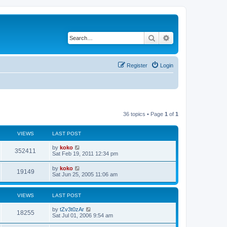
Search
Advanced search
Register
Login
36 topics • Page
1
of
1
VIEWS
LAST POST
by
koko
352411
Sat Feb 19, 2011 12:34 pm
by
koko
19149
Sat Jun 25, 2005 11:06 am
VIEWS
LAST POST
by
tZv3t0zAr
18255
Sat Jul 01, 2006 9:54 am