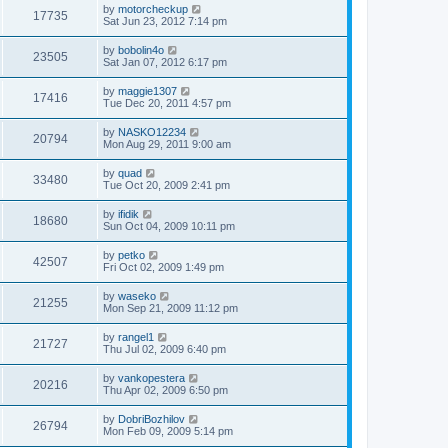
by
motorcheckup
17735
Sat Jun 23, 2012 7:14 pm
by
bobolin4o
23505
Sat Jan 07, 2012 6:17 pm
by
maggie1307
17416
Tue Dec 20, 2011 4:57 pm
by
NASKO12234
20794
Mon Aug 29, 2011 9:00 am
by
quad
33480
Tue Oct 20, 2009 2:41 pm
by
ifidik
18680
Sun Oct 04, 2009 10:11 pm
by
petko
42507
Fri Oct 02, 2009 1:49 pm
by
waseko
21255
Mon Sep 21, 2009 11:12 pm
by
rangel1
21727
Thu Jul 02, 2009 6:40 pm
by
vankopestera
20216
Thu Apr 02, 2009 6:50 pm
by
DobriBozhilov
26794
Mon Feb 09, 2009 5:14 pm