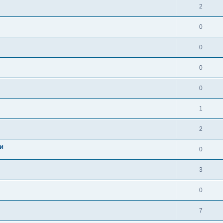
2
0
0
0
0
1
2
и
0
3
0
7