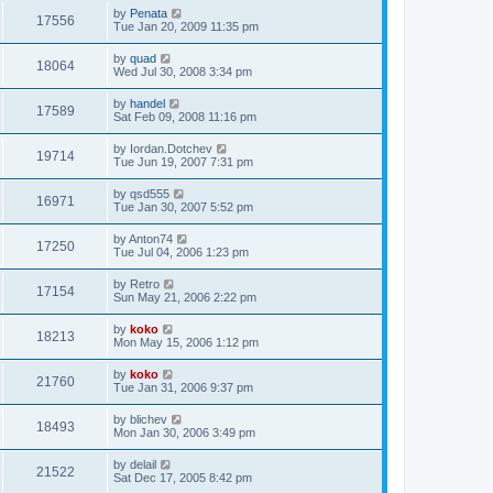
by
Penata
17556
Tue Jan 20, 2009 11:35 pm
by
quad
18064
Wed Jul 30, 2008 3:34 pm
by
handel
17589
Sat Feb 09, 2008 11:16 pm
by
Iordan.Dotchev
19714
Tue Jun 19, 2007 7:31 pm
by
qsd555
16971
Tue Jan 30, 2007 5:52 pm
by
Anton74
17250
Tue Jul 04, 2006 1:23 pm
by
Retro
17154
Sun May 21, 2006 2:22 pm
by
koko
18213
Mon May 15, 2006 1:12 pm
by
koko
21760
Tue Jan 31, 2006 9:37 pm
by
blichev
18493
Mon Jan 30, 2006 3:49 pm
by
delail
21522
Sat Dec 17, 2005 8:42 pm