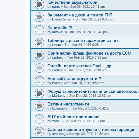
Качествени акумулатори
by
parts
»
Sun Jun 06, 2021 10:41 am
За ремонт на дюзи и помпи ГНП
by
DieselCenter
»
Sun Apr 10, 2022 8:05 am
Панимайш?!
by
auto215
»
Thu Feb 01, 2018 9:46 pm
Таблица с дюзи и параметри за тях.
by
ipivan
»
Thu Mar 24, 2016 6:05 pm
Оригинални флаш файлове за доста ECU
by
carhelp
»
Tue Feb 02, 2016 3:30 pm
Онлайн партс каталог Opel + др.
by
carhelp
»
Thu Jan 07, 2016 8:30 pm
Нов сайт за инструменти ?
by
Barni
»
Wed Mar 18, 2015 4:50 pm
Форум за любителите на японски автомобил
by
Markony
»
Sun Dec 22, 2013 12:57 pm
Евтини инстрУменти
by
ludiqmaks
»
Thu May 27, 2010 8:42 am
ЕЦУ файлове оригинални
by
zoro1
»
Sat Jun 29, 2013 12:57 pm
Сайт за ксенон и крушки с голяма гаранция
by
svetliobg
»
Sat Apr 30, 2011 12:52 am