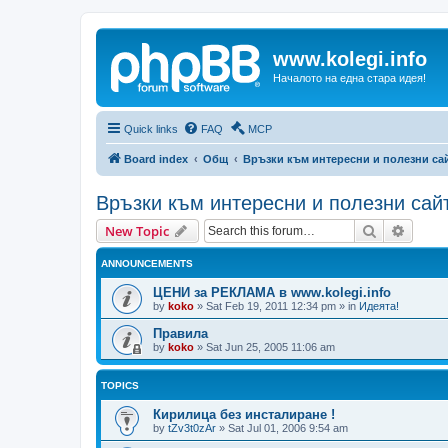
www.kolegi.info
Началото на една стара идея!
Quick links
FAQ
MCP
Board index
Общ
Връзки към интересни и полезни са
Връзки към интересни и полезни сай
Search
Advanc
New Topic
ANNOUNCEMENTS
ЦЕНИ за РЕКЛАМА в www.kolegi.info
by
koko
»
Sat Feb 19, 2011 12:34 pm
» in
Идеята!
Правила
by
koko
»
Sat Jun 25, 2005 11:06 am
TOPICS
Кирилица без инсталиране !
by
tZv3t0zAr
»
Sat Jul 01, 2006 9:54 am