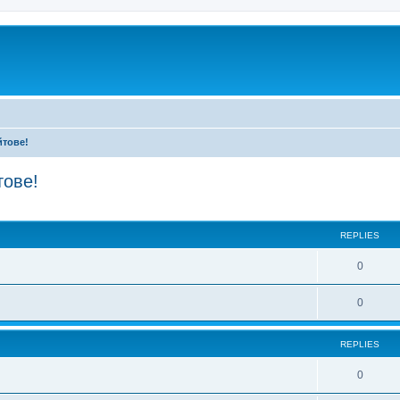
йтове!
тове!
ed search
REPLIES
0
0
REPLIES
0