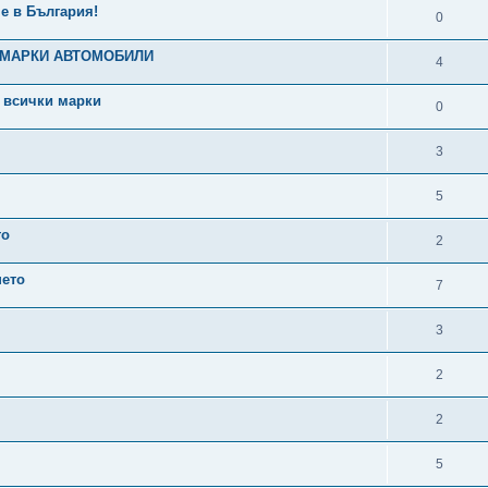
е в България!
0
 МАРКИ АВТОМОБИЛИ
4
а всички марки
0
3
5
то
2
нето
7
3
2
2
5