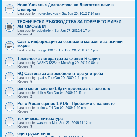
Нова Уникална Диагностика на Двигатели вече в
България!
Last post by
motorcheckup
«
Sat Jun 23, 2012 7:14 pm
ТЕХНИЧЕСКИ РЪКОВОДСТВА ЗА ПОВЕЧЕТО МАРКИ
АВТОМОБИЛИ
Last post by
bobolin4o
«
Sat Jan 07, 2012 6:17 pm
Replies:
4
Сайт с информация за сервизи и магазини за всички
марки
Last post by
maggie1307
«
Tue Dec 20, 2011 4:57 pm
Техническа литература за скания R серия
Last post by
NASKO12234
«
Mon Aug 29, 2011 9:00 am
Replies:
3
RQ:Сайтове за автомобили втора употреба
Last post by
quad
«
Tue Oct 20, 2009 2:41 pm
Replies:
5
рено меган-сценик1.9дти проблеми с паленето
Last post by
ifidik
«
Sun Oct 04, 2009 10:11 pm
Replies:
2
Рено Меган-сценик 1.9 Dti - Проблеми с паленето
Last post by
petko
«
Fri Oct 02, 2009 1:49 pm
Replies:
7
техническа литература
Last post by
waseko
«
Mon Sep 21, 2009 11:12 pm
Replies:
3
един руски линк