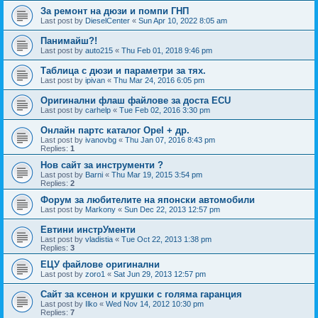
За ремонт на дюзи и помпи ГНП
Last post by
DieselCenter
«
Sun Apr 10, 2022 8:05 am
Панимайш?!
Last post by
auto215
«
Thu Feb 01, 2018 9:46 pm
Таблица с дюзи и параметри за тях.
Last post by
ipivan
«
Thu Mar 24, 2016 6:05 pm
Оригинални флаш файлове за доста ECU
Last post by
carhelp
«
Tue Feb 02, 2016 3:30 pm
Онлайн партс каталог Opel + др.
Last post by
ivanovbg
«
Thu Jan 07, 2016 8:43 pm
Replies:
1
Нов сайт за инструменти ?
Last post by
Barni
«
Thu Mar 19, 2015 3:54 pm
Replies:
2
Форум за любителите на японски автомобили
Last post by
Markony
«
Sun Dec 22, 2013 12:57 pm
Евтини инстрУменти
Last post by
vladistia
«
Tue Oct 22, 2013 1:38 pm
Replies:
3
ЕЦУ файлове оригинални
Last post by
zoro1
«
Sat Jun 29, 2013 12:57 pm
Сайт за ксенон и крушки с голяма гаранция
Last post by
Ilko
«
Wed Nov 14, 2012 10:30 pm
Replies:
7