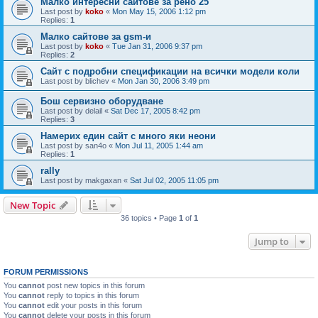
Малко интересни сайтове за рено 25
Last post by
koko
«
Mon May 15, 2006 1:12 pm
Replies:
1
Малко сайтове за gsm-и
Last post by
koko
«
Tue Jan 31, 2006 9:37 pm
Replies:
2
Сайт с подробни спецификации на всички модели коли
Last post by
blichev
«
Mon Jan 30, 2006 3:49 pm
Бош сервизно оборудване
Last post by
delail
«
Sat Dec 17, 2005 8:42 pm
Replies:
3
Намерих един сайт с много яки неони
Last post by
san4o
«
Mon Jul 11, 2005 1:44 am
Replies:
1
rally
Last post by
makgaxan
«
Sat Jul 02, 2005 11:05 pm
New Topic
36 topics • Page
1
of
1
Jump to
FORUM PERMISSIONS
You
cannot
post new topics in this forum
You
cannot
reply to topics in this forum
You
cannot
edit your posts in this forum
You
cannot
delete your posts in this forum