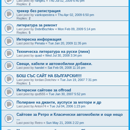
Last post by
rangel1
«
Thu Jul 02, 2009 6:40 pm
Replies:
2
трекер без регистрация
Last post by
vankopestera
«
Thu Apr 02, 2009 6:50 pm
Replies:
2
литература за ремонт
Last post by
DobriBozhilov
«
Mon Feb 09, 2009 5:14 pm
Replies:
5
Интересна информация
Last post by
Penata
«
Tue Jan 20, 2009 11:35 pm
Техническа литература на руски (линк)
Last post by
quad
«
Wed Jul 30, 2008 3:34 pm
Свещи, кабели и автомобилни добавки.
Last post by
handel
«
Sat Feb 09, 2008 11:16 pm
БОШ СЪС САЙТ НА БЪЛГАРСКИ!!!!
Last post by
Iordan.Dotchev
«
Tue Jun 19, 2007 7:31 pm
Replies:
1
Интересни сайтове за offroad
Last post by
qsd555
«
Tue Jan 30, 2007 5:52 pm
Полиране на джанти, ауспуси за мотори и др
Last post by
Anton74
«
Tue Jul 04, 2006 1:23 pm
Сайтове за Ретро и Класически автомобили и още нещо
...
Last post by
Retro
«
Sun May 21, 2006 2:22 pm