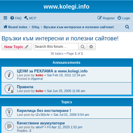
www.kolegi.info
FAQ
MCP
Register
Login
S
Board index
Общ
Връзки към интересни и полезни сайтове!
e
Връзки към интересни и полезни сайтове!
a
Search
Advanced search
New Topic
r
36 topics • Page
1
of
1
c
Announcements
h
ЦЕНИ за РЕКЛАМА в www.kolegi.info
Last post by
koko
«
Sat Feb 19, 2011 12:34 pm
Posted in
Идеята!
Правила
Last post by
koko
«
Sat Jun 25, 2005 11:06 am
Topics
Кирилица без инсталиране !
Last post by
tZv3t0zAr
«
Sat Jul 01, 2006 9:54 am
Качествени акумулатори
Last post by
alexP
«
Fri Apr 11, 2025 1:52 pm
Replies:
2