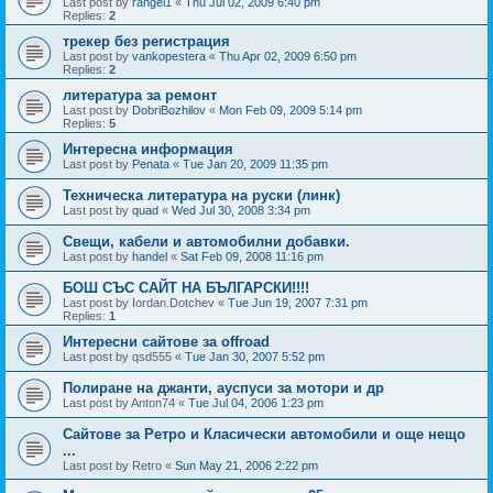
Last post by
rangel1
«
Thu Jul 02, 2009 6:40 pm
Replies:
2
трекер без регистрация
Last post by
vankopestera
«
Thu Apr 02, 2009 6:50 pm
Replies:
2
литература за ремонт
Last post by
DobriBozhilov
«
Mon Feb 09, 2009 5:14 pm
Replies:
5
Интересна информация
Last post by
Penata
«
Tue Jan 20, 2009 11:35 pm
Техническа литература на руски (линк)
Last post by
quad
«
Wed Jul 30, 2008 3:34 pm
Свещи, кабели и автомобилни добавки.
Last post by
handel
«
Sat Feb 09, 2008 11:16 pm
БОШ СЪС САЙТ НА БЪЛГАРСКИ!!!!
Last post by
Iordan.Dotchev
«
Tue Jun 19, 2007 7:31 pm
Replies:
1
Интересни сайтове за offroad
Last post by
qsd555
«
Tue Jan 30, 2007 5:52 pm
Полиране на джанти, ауспуси за мотори и др
Last post by
Anton74
«
Tue Jul 04, 2006 1:23 pm
Сайтове за Ретро и Класически автомобили и още нещо
...
Last post by
Retro
«
Sun May 21, 2006 2:22 pm