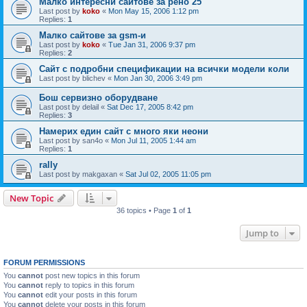
Малко интересни сайтове за рено 25
Last post by
koko
«
Mon May 15, 2006 1:12 pm
Replies:
1
Малко сайтове за gsm-и
Last post by
koko
«
Tue Jan 31, 2006 9:37 pm
Replies:
2
Сайт с подробни спецификации на всички модели коли
Last post by
blichev
«
Mon Jan 30, 2006 3:49 pm
Бош сервизно оборудване
Last post by
delail
«
Sat Dec 17, 2005 8:42 pm
Replies:
3
Намерих един сайт с много яки неони
Last post by
san4o
«
Mon Jul 11, 2005 1:44 am
Replies:
1
rally
Last post by
makgaxan
«
Sat Jul 02, 2005 11:05 pm
New Topic
36 topics • Page
1
of
1
Jump to
FORUM PERMISSIONS
You
cannot
post new topics in this forum
You
cannot
reply to topics in this forum
You
cannot
edit your posts in this forum
You
cannot
delete your posts in this forum