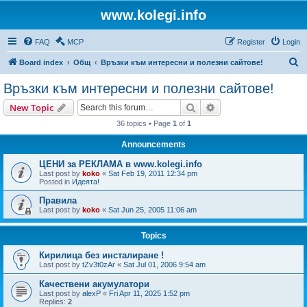
www.kolegi.info
FAQ
MCP
Register
Login
S
Board index
Общ
Връзки към интересни и полезни сайтове!
e
Връзки към интересни и полезни сайтове!
a
Search
Advanced search
New Topic
r
36 topics • Page
1
of
1
c
Announcements
h
ЦЕНИ за РЕКЛАМА в www.kolegi.info
Last post by
koko
«
Sat Feb 19, 2011 12:34 pm
Posted in
Идеята!
Правила
Last post by
koko
«
Sat Jun 25, 2005 11:06 am
Topics
Кирилица без инсталиране !
Last post by
tZv3t0zAr
«
Sat Jul 01, 2006 9:54 am
Качествени акумулатори
Last post by
alexP
«
Fri Apr 11, 2025 1:52 pm
Replies:
2