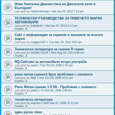
Нова Уникална Диагностика на Двигатели вече в
България!
Last post by
motorcheckup
«
Sat Jun 23, 2012 7:14 pm
ТЕХНИЧЕСКИ РЪКОВОДСТВА ЗА ПОВЕЧЕТО МАРКИ
АВТОМОБИЛИ
Last post by
bobolin4o
«
Sat Jan 07, 2012 6:17 pm
Replies:
4
Сайт с информация за сервизи и магазини за всички
марки
Last post by
maggie1307
«
Tue Dec 20, 2011 4:57 pm
Техническа литература за скания R серия
Last post by
NASKO12234
«
Mon Aug 29, 2011 9:00 am
Replies:
3
RQ:Сайтове за автомобили втора употреба
Last post by
quad
«
Tue Oct 20, 2009 2:41 pm
Replies:
5
рено меган-сценик1.9дти проблеми с паленето
Last post by
ifidik
«
Sun Oct 04, 2009 10:11 pm
Replies:
2
Рено Меган-сценик 1.9 Dti - Проблеми с паленето
Last post by
petko
«
Fri Oct 02, 2009 1:49 pm
Replies:
7
техническа литература
Last post by
waseko
«
Mon Sep 21, 2009 11:12 pm
Replies:
3
един руски линк