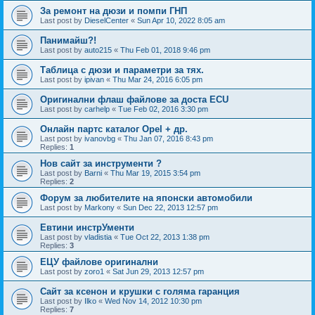
За ремонт на дюзи и помпи ГНП
Last post by
DieselCenter
«
Sun Apr 10, 2022 8:05 am
Панимайш?!
Last post by
auto215
«
Thu Feb 01, 2018 9:46 pm
Таблица с дюзи и параметри за тях.
Last post by
ipivan
«
Thu Mar 24, 2016 6:05 pm
Оригинални флаш файлове за доста ECU
Last post by
carhelp
«
Tue Feb 02, 2016 3:30 pm
Онлайн партс каталог Opel + др.
Last post by
ivanovbg
«
Thu Jan 07, 2016 8:43 pm
Replies:
1
Нов сайт за инструменти ?
Last post by
Barni
«
Thu Mar 19, 2015 3:54 pm
Replies:
2
Форум за любителите на японски автомобили
Last post by
Markony
«
Sun Dec 22, 2013 12:57 pm
Евтини инстрУменти
Last post by
vladistia
«
Tue Oct 22, 2013 1:38 pm
Replies:
3
ЕЦУ файлове оригинални
Last post by
zoro1
«
Sat Jun 29, 2013 12:57 pm
Сайт за ксенон и крушки с голяма гаранция
Last post by
Ilko
«
Wed Nov 14, 2012 10:30 pm
Replies:
7