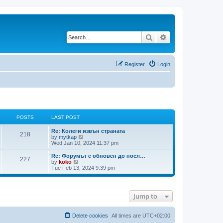
Search
Advanced search
Register
Login
POSTS
LAST POST
Re: Колеги извън страната
218
V
by
mytkap
i
Wed Jan 10, 2024 11:37 pm
e
w
Re: Форумът е обновен до посл…
227
t
V
by
koko
h
i
Tue Feb 13, 2024 9:39 pm
e
e
l
w
a
t
t
h
Jump to
e
e
s
l
t
a
p
t
Delete cookies
All times are
UTC+02:00
o
e