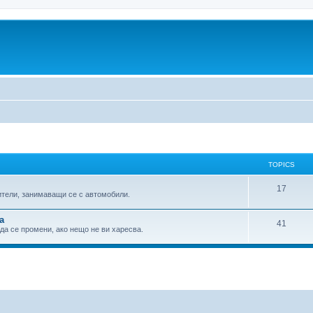
TOPICS
17
ители, занимаващи се с автомобили.
а
41
 да се промени, ако нещо не ви харесва.