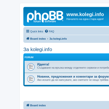
www.kolegi.info
Началото на една стара идея!
Quick links
FAQ
Board index
За kolegi.info
За kolegi.info
FORUM
Идеята!
Създаване на връзка между отделните сервизи и потреб
Новини, предложения и коментари за форум
Ако искате да ни напсувате, ако смятате че нещо трябва
Board index