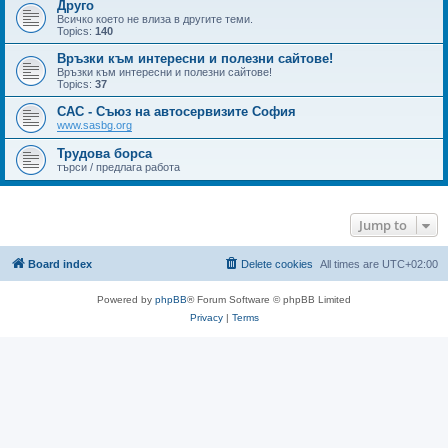
Друго
Всичко което не влиза в другите теми.
Topics:
140
Връзки към интересни и полезни сайтове!
Връзки към интересни и полезни сайтове!
Topics:
37
САС - Съюз на автосервизите София
www.sasbg.org
Трудова борса
търси / предлага работа
Jump to
Board index
Delete cookies
All times are
UTC+02:00
Powered by
phpBB
® Forum Software © phpBB Limited
Privacy
|
Terms