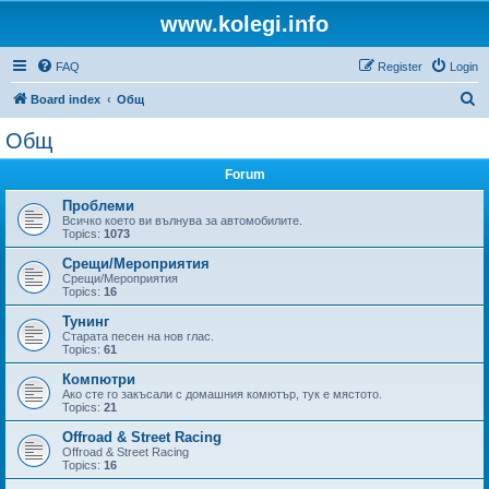
www.kolegi.info
FAQ
Register
Login
S
Board index
Общ
e
Общ
a
Forum
r
c
Проблеми
Всичко което ви вълнува за автомобилите.
h
Topics:
1073
Срещи/Мероприятия
Срещи/Мероприятия
Topics:
16
Тунинг
Старата песен на нов глас.
Topics:
61
Компютри
Ако сте го закъсали с домашния комютър, тук е мястото.
Topics:
21
Offroad & Street Racing
Offroad & Street Racing
Topics:
16