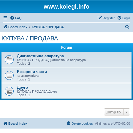
www.kolegi.info
FAQ
Register
Login
S
Board index
КУПУВА / ПРОДАВА
e
КУПУВА / ПРОДАВА
a
Forum
r
c
Диагностична апаратура
КУПУВА / ПРОДАВА Диагностична апаратура
h
Topics:
2
Резервни части
за автомобила
Topics:
1
Друго
КУПУВА / ПРОДАВА Друго
Topics:
1
Jump to
Board index
Delete cookies
All times are
UTC+02:00