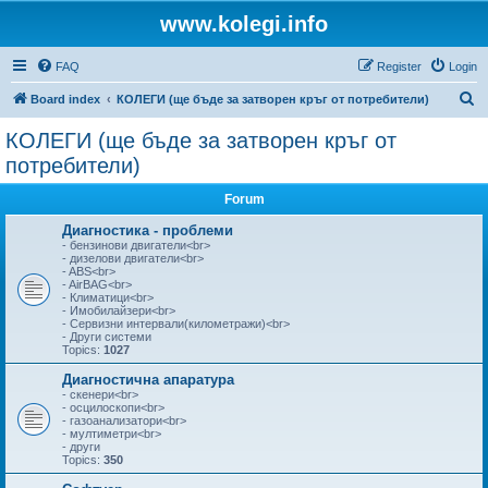
www.kolegi.info
FAQ
Register
Login
S
Board index
КОЛЕГИ (ще бъде за затворен кръг от потребители)
e
КОЛЕГИ (ще бъде за затворен кръг от
a
потребители)
r
Forum
c
Диагностика - проблеми
h
- бензинови двигатели<br>
- дизелови двигатели<br>
- ABS<br>
- AirBAG<br>
- Климатици<br>
- Имобилайзери<br>
- Сервизни интервали(километражи)<br>
- Други системи
Topics:
1027
Диагностична апаратура
- скенери<br>
- осцилоскопи<br>
- газоанализатори<br>
- мултиметри<br>
- други
Topics:
350