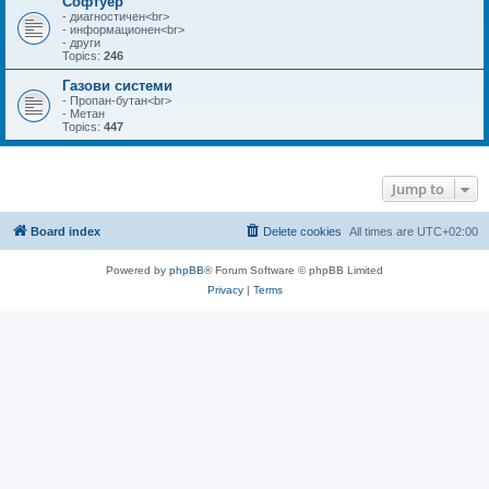
Софтуер
- диагностичен<br>
- информационен<br>
- други
Topics:
246
Газови системи
- Пропан-бутан<br>
- Метан
Topics:
447
Jump to
Board index
Delete cookies
All times are
UTC+02:00
Powered by
phpBB
® Forum Software © phpBB Limited
Privacy
|
Terms