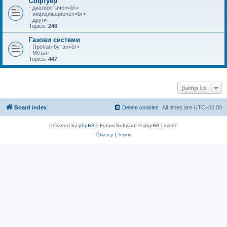
Софтуер
- диагностичен<br>
- информационен<br>
- други
Topics:
246
Газови системи
- Пропан-бутан<br>
- Метан
Topics:
447
Jump to
Board index
Delete cookies
All times are
UTC+02:00
Powered by
phpBB
® Forum Software © phpBB Limited
Privacy
|
Terms