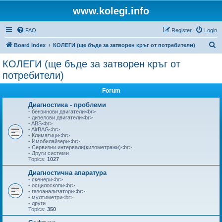
www.kolegi.info
FAQ
Register
Login
S
Board index
КОЛЕГИ (ще бъде за затворен кръг от потребители)
e
КОЛЕГИ (ще бъде за затворен кръг от
a
потребители)
r
Forum
c
Диагностика - проблеми
h
- бензинови двигатели<br>
- дизелови двигатели<br>
- ABS<br>
- AirBAG<br>
- Климатици<br>
- Имобилайзери<br>
- Сервизни интервали(километражи)<br>
- Други системи
Topics:
1027
Диагностична апаратура
- скенери<br>
- осцилоскопи<br>
- газоанализатори<br>
- мултиметри<br>
- други
Topics:
350