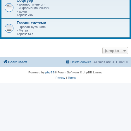
Софтуер
- диагностичен<br>
- информационен<br>
- други
Topics:
246
Газови системи
- Пропан-бутан<br>
- Метан
Topics:
447
Jump to
Board index
Delete cookies
All times are
UTC+02:00
Powered by
phpBB
® Forum Software © phpBB Limited
Privacy
|
Terms