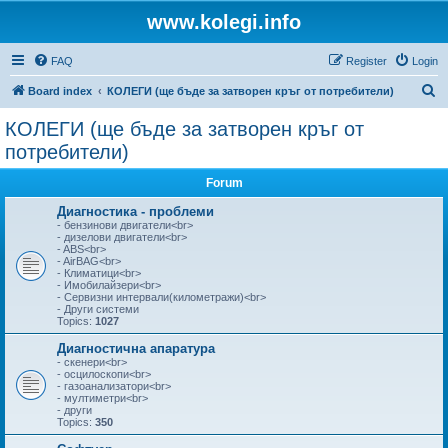
www.kolegi.info
FAQ
Register
Login
S
Board index
КОЛЕГИ (ще бъде за затворен кръг от потребители)
e
КОЛЕГИ (ще бъде за затворен кръг от
a
потребители)
r
Forum
c
Диагностика - проблеми
h
- бензинови двигатели<br>
- дизелови двигатели<br>
- ABS<br>
- AirBAG<br>
- Климатици<br>
- Имобилайзери<br>
- Сервизни интервали(километражи)<br>
- Други системи
Topics:
1027
Диагностична апаратура
- скенери<br>
- осцилоскопи<br>
- газоанализатори<br>
- мултиметри<br>
- други
Topics:
350