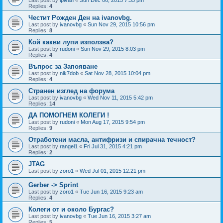
Replies:
4
Честит Рожден Ден на ivanovbg.
Last post by
ivanovbg
«
Sun Nov 29, 2015 10:56 pm
Replies:
8
Кой какви лупи използва?
Last post by
rudoni
«
Sun Nov 29, 2015 8:03 pm
Replies:
4
Въпрос за Запояване
Last post by
nik7dob
«
Sat Nov 28, 2015 10:04 pm
Replies:
4
Странен изглед на форума
Last post by
ivanovbg
«
Wed Nov 11, 2015 5:42 pm
Replies:
14
ДА ПОМОГНЕМ КОЛЕГИ !
Last post by
rudoni
«
Mon Aug 17, 2015 9:54 pm
Replies:
9
Отработени масла, антифризи и спирачна течност?
Last post by
rangel1
«
Fri Jul 31, 2015 4:21 pm
Replies:
2
JTAG
Last post by
zoro1
«
Wed Jul 01, 2015 12:21 pm
Gerber -> Sprint
Last post by
zoro1
«
Tue Jun 16, 2015 9:23 am
Replies:
4
Колеги от и около Бургас?
Last post by
ivanovbg
«
Tue Jun 16, 2015 3:27 am
Replies:
5