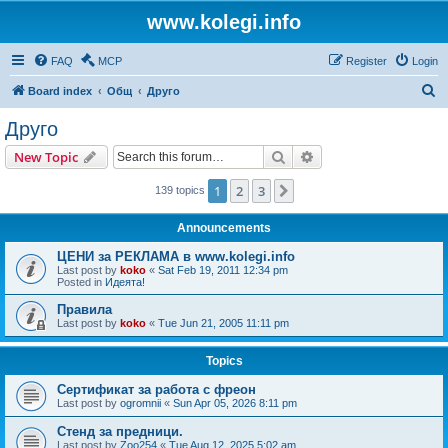
www.kolegi.info
FAQ
MCP
Register
Login
S
Board index
Общ
Друго
e
Друго
a
Search
Advanced search
New Topic
r
c
1
2
3
Next
139 topics
h
Announcements
ЦЕНИ за РЕКЛАМА в www.kolegi.info
Last post by
koko
«
Sat Feb 19, 2011 12:34 pm
Posted in
Идеята!
Правила
Last post by
koko
«
Tue Jun 21, 2005 11:11 pm
Topics
Сертификат за работа с фреон
Last post by
ogromnii
«
Sun Apr 05, 2026 8:11 pm
Стенд за предници.
Last post by
Zoo254
«
Tue Aug 12, 2025 5:02 am