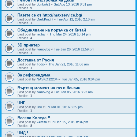
Ремонт и настройка на дюзи
Last post by
donkole1
«
Sat Aug 13, 2016 8:31 pm
Replies:
9
Пазете се от http://maxservice.bg/
Last post by
DarkKnight
«
Tue Apr 12, 2016 2:16 am
Replies:
1
Обединяване на поръчка от Китай
Last post by
jachar
«
Thu Mar 24, 2016 10:14 pm
Replies:
4
3D принтер
Last post by
ivanovbg
«
Tue Jan 26, 2016 11:59 pm
Replies:
1
Доставка от Русия
Last post by
Todio
«
Thu Jan 21, 2016 11:06 am
Replies:
1
За референдума
Last post by
NASKO12234
«
Tue Jan 05, 2016 9:04 pm
Въртящ момент на газ и бензин
Last post by
ivanovbg
«
Tue Jan 05, 2016 8:23 am
Replies:
1
ЧНГ
Last post by
Ilko
«
Fri Jan 01, 2016 8:35 pm
Replies:
1
Весела Коледа !!
Last post by
k4m3n
«
Fri Dec 25, 2015 8:34 pm
Replies:
8
ЧИД !
Last post by
ipivan
«
Sun Dec 06, 2015 7:35 pm