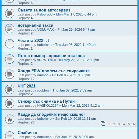
Replies:
6
Съвети за нов автосервиз
Last post by
Kalopro80
«
Mon Mar 17, 2025 6:44 pm
Replies:
4
нотариални такси
Last post by
VOLUMAX
«
Fri Jan 26, 2024 6:47 pm
Replies:
2
Честита 2022 г. !
Last post by
bobolin4o
«
Thu Jan 06, 2022 11:49 am
Replies:
1
Пътна помощ - промени в закона
Last post by
viki751176
«
Thu May 27, 2021 12:59 pm
Replies:
2
Хонда FR-V пролем със спирачките
Last post by
ummng
«
Fri Feb 05, 2021 9:55 pm
Replies:
12
ЧНГ 2021
Last post by
rockton
«
Thu Jan 07, 2021 7:39 am
Replies:
2
Стикер със снимка на Путин
Last post by
NASKO12234
«
Mon Mar 12, 2018 8:12 am
Хайде да споделим нещо смшно!
Last post by
bobolin4o
«
Sat Feb 10, 2018 12:31 pm
Replies:
76
1
2
3
4
5
6
Слабичко
Last post by
bobolin4o
«
Sat Jan 06, 2018 9:09 am