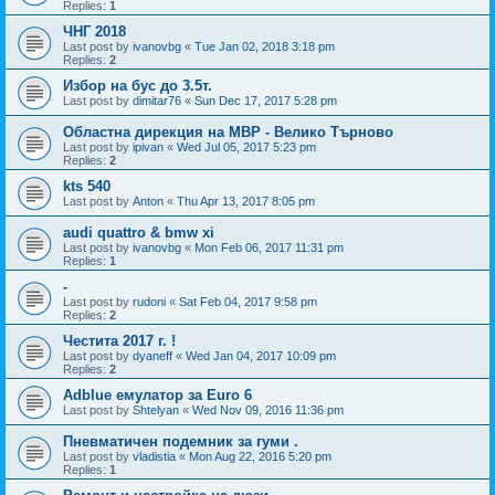
Replies:
1
ЧНГ 2018
Last post by
ivanovbg
«
Tue Jan 02, 2018 3:18 pm
Replies:
2
Избор на бус до 3.5т.
Last post by
dimitar76
«
Sun Dec 17, 2017 5:28 pm
Областна дирекция на МВР - Велико Търново
Last post by
ipivan
«
Wed Jul 05, 2017 5:23 pm
Replies:
2
kts 540
Last post by
Anton
«
Thu Apr 13, 2017 8:05 pm
audi quattro & bmw xi
Last post by
ivanovbg
«
Mon Feb 06, 2017 11:31 pm
Replies:
1
-
Last post by
rudoni
«
Sat Feb 04, 2017 9:58 pm
Replies:
2
Честита 2017 г. !
Last post by
dyaneff
«
Wed Jan 04, 2017 10:09 pm
Replies:
2
Adblue емулатор за Euro 6
Last post by
Shtelyan
«
Wed Nov 09, 2016 11:36 pm
Пневматичен подемник за гуми .
Last post by
vladistia
«
Mon Aug 22, 2016 5:20 pm
Replies:
1