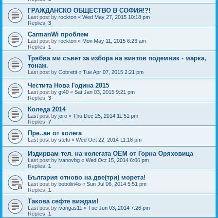
ГРАЖДАНСКО ОБЩЕСТВО В СОФИЯ!?!
Last post by
rockton
«
Wed May 27, 2015 10:18 pm
Replies:
3
CarmanWi проблем
Last post by
rockton
«
Mon May 11, 2015 6:23 am
Replies:
1
Трябва ми съвет за избора на винтов подемник - марка,
тонаж.
Last post by
Cobretti
«
Tue Apr 07, 2015 2:21 pm
Честита Нова Година 2015
Last post by
gt40
«
Sat Jan 03, 2015 9:21 pm
Replies:
3
Коледа 2014
Last post by
joro
«
Thu Dec 25, 2014 11:51 pm
Replies:
7
Пре..ан от колега
Last post by
stefo
«
Wed Oct 22, 2014 11:18 pm
Издирвам тел. на колегата OEM от Горна Оряховица
Last post by
ivanovbg
«
Wed Oct 15, 2014 6:06 pm
Replies:
1
България отново на две(три) морета!
Last post by
bobolin4o
«
Sun Jul 06, 2014 5:51 pm
Replies:
1
Такова сефте виждам!
Last post by
ivangas11
«
Tue Jun 03, 2014 7:26 pm
Replies:
1