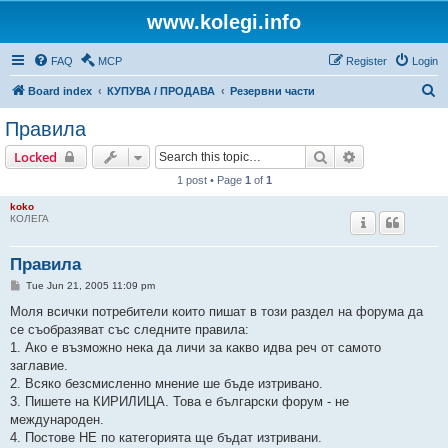
www.kolegi.info
FAQ
MCP
Register
Login
S
Board index
КУПУВА / ПРОДАВА
Резервни части
e
Правила
a
Search
Advanced sear
Locked
r
1 post • Page
1
of
1
c
koko
h
КОЛЕГА
Правила
P
Tue Jun 21, 2005 11:09 pm
o
s
Моля всички потребители които пишат в този раздел на форума да
t
се съобразяват със следните правила:
1. Ако е възможно нека да личи за какво идва реч от самото
заглавие.
2. Всяко безсмисленно мнение ше бъде изтривано.
3. Пишете на КИРИЛИЦА. Това е български форум - не
международен.
4. Постове НЕ по категорията ще бъдат изтривани.