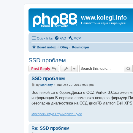
www.kolegi.info
Началото на една стара идея!
Quick links
FAQ
MCP
Board index
Общ
Компютри
SSD проблем
S
Post Reply
SSD проблем
P
by
Markony
»
Thu Dec 20, 2012 9:38 pm
o
s
Все някой се е борил.Диска е OCZ Vertex 3.Системен м
t
информация.В сервиза споменаха нещо за фирмуер.Пит
безопасна диагностика на ССД диск?В лаптоп Dell XPS 
Мухарски клуб Стримерите-Русе
Re: SSD проблем