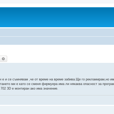
earch
Advanced search
и е и се съмнявам ,че от време на време забива.Ще го рекламирам,но и
ането ми е като се сменя фирмуера има ли някаква опасност за програ
702 3D e монтиран ако има значение.