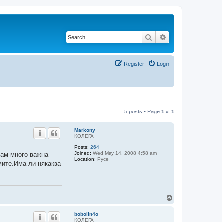
Search
Advanced search
Register
Login
5 posts • Page
1
of
1
Markony
КОЛЕГА
Posts:
264
Joined:
Wed May 14, 2008 4:58 am
мам много важна
Location:
Русе
мите.Има ли някаква
T
o
p
bobolin4o
КОЛЕГА