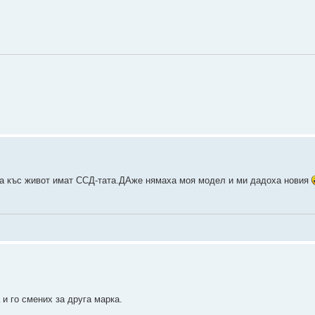
.
та къс живот имат ССД-тата.ДАже нямаха моя модел и ми дадоха новия
и го смених за друга марка.