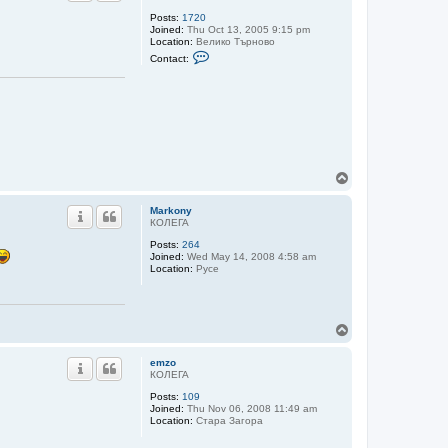
Posts:
1720
Joined:
Thu Oct 13, 2005 9:15 pm
Location:
Велико Търново
C
Contact:
o
n
t
a
c
t
b
o
b
o
T
l
o
i
p
n
Markony
4
КОЛЕГА
o
Posts:
264
Joined:
Wed May 14, 2008 4:58 am
Location:
Русе
T
o
p
emzo
КОЛЕГА
Posts:
109
Joined:
Thu Nov 06, 2008 11:49 am
Location:
Стара Загора