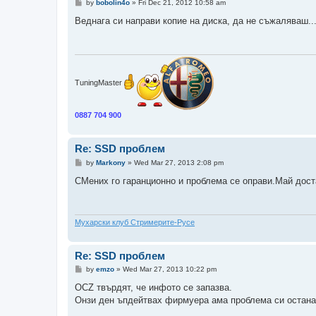
P
by
bobolin4o
»
Fri Dec 21, 2012 10:58 am
o
s
Веднага си направи копие на диска, да не съжаляваш..
t
TuningMaster
0887 704 900
Re: SSD проблем
P
by
Markony
»
Wed Mar 27, 2013 2:08 pm
o
s
СМених го гаранционно и проблема се оправи.Май дос
t
Мухарски клуб Стримерите-Русе
Re: SSD проблем
P
by
emzo
»
Wed Mar 27, 2013 10:22 pm
o
s
OCZ твърдят, че инфото се запазва.
t
Онзи ден ъпдейтвах фирмуера ама проблема си остана 