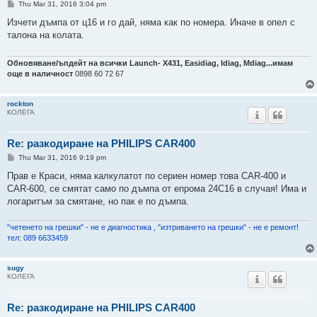
P
Thu Mar 31, 2016 3:04 pm
o
s
Изчети дъмпа от ц16 и го дай, няма как по номера. Иначе в опел с
t
талона на колата.
Обновяване/ъпдейт на всички Launch- Х431, Easidiag, Idiag, Mdiag...имам
още в наличност
0898 60 72 67
rockton
КОЛЕГА
Re: разкодиране на PHILIPS CAR400
P
Thu Mar 31, 2016 9:19 pm
o
s
Прав е Краси, няма калкулатот по сериен номер това CAR-400 и
t
CAR-600, се смятат само по дъмпа от епрома 24С16 в случая! Има и
логаритъм за смятане, но пак е по дъмпа.
"четенето на грешки" - не е диагностика , "изтриването на грешки" - не е ремонт!
тел: 089 6633459
sugy
КОЛЕГА
Re: разкодиране на PHILIPS CAR400