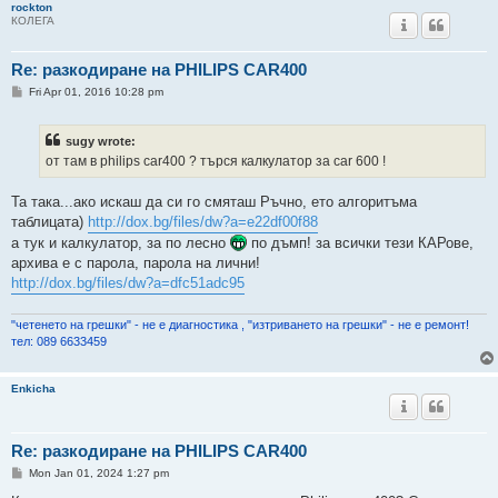
rockton
КОЛЕГА
Re: разкодиране на PHILIPS CAR400
P
Fri Apr 01, 2016 10:28 pm
o
s
t
sugy wrote:
от там в philips car400 ? търся калкулатор за car 600 !
Та така...ако искаш да си го смяташ Ръчно, ето алгоритъма
таблицата)
http://dox.bg/files/dw?a=e22df00f88
а тук и калкулатор, за по лесно
по дъмп! за всички тези КАРове,
архива е с парола, парола на лични!
http://dox.bg/files/dw?a=dfc51adc95
"четенето на грешки" - не е диагностика , "изтриването на грешки" - не е ремонт!
тел: 089 6633459
Enkicha
Re: разкодиране на PHILIPS CAR400
P
Mon Jan 01, 2024 1:27 pm
o