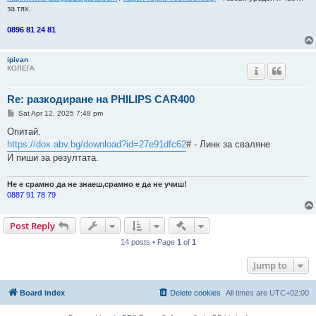
за тях.
0896 81 24 81
ipivan
КОЛЕГА
Re: разкодиране на PHILIPS CAR400
P
Sat Apr 12, 2025 7:48 pm
o
s
Опитай.
t
https://dox.abv.bg/download?id=27e91dfc62
# - Линк за сваляне
И пиши за резултата.
Не е срамно да не знаеш,срамно е да не учиш!
0887 91 78 79
Quick-mod tools
Post Reply
14 posts • Page
1
of
1
Jump to
Board index
Delete cookies
All times are
UTC+02:00