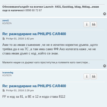
Обновяване/ъпдейт на всички Launch- Х431, Easidiag, Idiag, Mdiag...имам
още в наличност
0898 60 72 67
zoro1
КОЛЕГА
Re: разкодиране на PHILIPS CAR400
P
Fri Apr 01, 2016 1:42 pm
o
s
Ами то аз имам съмнение ,че не е изчетен коректно дъмпа ,щото
t
трябва да е на 7С ,а там има само ФФ.Ако колегата каже ,че не
става имам дъмп с код ,който се знае.
Малките нации се държат като проститутки,а големите като гангстери...
ivanovbg
КОЛЕГА
Re: разкодиране на PHILIPS CAR400
P
Fri Apr 01, 2016 2:29 pm
o
s
FF е код за 81, а 8Е е 12 и кода става 8112
t