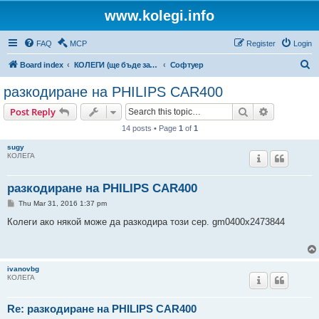
www.kolegi.info
FAQ
MCP
Register
Login
S
Board index
КОЛЕГИ (ще бъде за затворен кръг от потребители)
Софтуер
e
разкодиране на PHILIPS CAR400
a
Search
Advanced s
Post Reply
r
14 posts • Page
1
of
1
c
sugy
h
КОЛЕГА
разкодиране на PHILIPS CAR400
P
Thu Mar 31, 2016 1:37 pm
o
s
Колеги ако някой може да разкодира този сер. gm0400x2473844
t
ivanovbg
КОЛЕГА
Re: разкодиране на PHILIPS CAR400