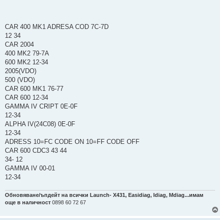
CAR 400 MK1 ADRESA COD 7C-7D
12 34
CAR 2004
400 MK2 79-7A
600 MK2 12-34
2005(VDO)
500 (VDO)
CAR 600 MK1 76-77
CAR 600 12-34
GAMMA IV CRIPT 0E-0F
12-34
ALPHA IV(24C08) 0E-0F
12-34
ADRESS 10=FC CODE ON 10=FF CODE OFF
CAR 600 CDC3 43 44
34- 12
GAMMA IV 00-01
12-34
Обновяване/ъпдейт на всички Launch- Х431, Easidiag, Idiag, Mdiag...имам
още в наличност
0898 60 72 67