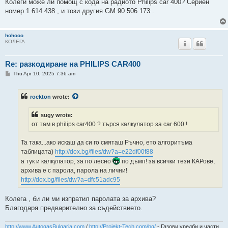
s
Колеги може ли помощ с кода на радиото Philips car 400? Сериен
t
номер 1 614 438 , и този другия GM 90 506 173 .
hohooo
КОЛЕГА
Re: разкодиране на PHILIPS CAR400
P
Thu Apr 10, 2025 7:36 am
o
s
t
rockton
wrote:
sugy wrote:
от там в philips car400 ? търся калкулатор за car 600 !
Та така...ако искаш да си го смяташ Ръчно, ето алгоритъма
таблицата)
http://dox.bg/files/dw?a=e22df00f88
а тук и калкулатор, за по лесно
по дъмп! за всички тези КАРове,
архива е с парола, парола на лични!
http://dox.bg/files/dw?a=dfc51adc95
Колега , би ли ми изпратил паролата за архива?
Благодаря предварително за съдействието.
http://www.AutogasBulgaria.com
/
http://Projekt-Tech.com/bg/
- Газови уредби и части