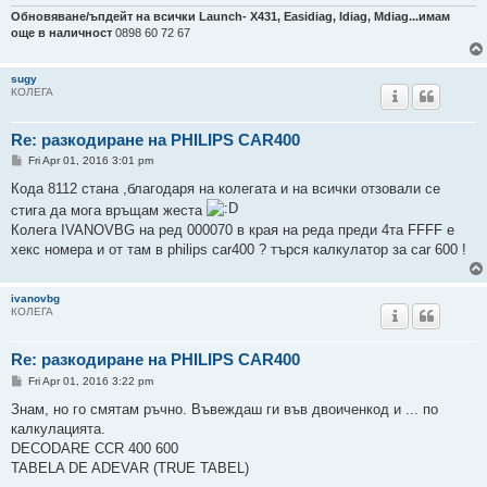
Обновяване/ъпдейт на всички Launch- Х431, Easidiag, Idiag, Mdiag...имам
още в наличност
0898 60 72 67
sugy
КОЛЕГА
Re: разкодиране на PHILIPS CAR400
P
Fri Apr 01, 2016 3:01 pm
o
s
Кода 8112 стана ,благодаря на колегата и на всички отзовали се
t
стига да мога връщам жеста
Колега IVANOVBG на ред 000070 в края на реда преди 4та FFFF е
хекс номера и от там в philips car400 ? търся калкулатор за car 600 !
ivanovbg
КОЛЕГА
Re: разкодиране на PHILIPS CAR400
P
Fri Apr 01, 2016 3:22 pm
o
s
Знам, но го смятам ръчно. Въвеждаш ги във двоиченкод и ... по
t
калкулацията.
DECODARE CCR 400 600
TABELA DE ADEVAR (TRUE TABEL)