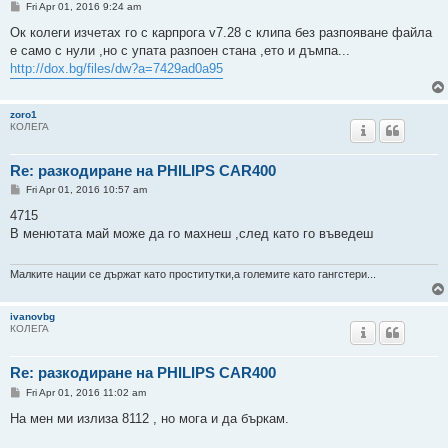
P
Fri Apr 01, 2016 9:24 am
o
s
Ок колеги изчетах го с карпрога v7.28 с клипа без разпояване файла
t
е само с нули ,но с упата разпоен стана ,ето и дъмпа...
http://dox.bg/files/dw?a=7429ad0a95
zoro1
КОЛЕГА
Re: разкодиране на PHILIPS CAR400
P
Fri Apr 01, 2016 10:57 am
o
s
4715
t
В менютата май може да го махнеш ,след като го въведеш
Малките нации се държат като проститутки,а големите като гангстери...
ivanovbg
КОЛЕГА
Re: разкодиране на PHILIPS CAR400
P
Fri Apr 01, 2016 11:02 am
o
s
На мен ми излиза 8112 , но мога и да бъркам.
t