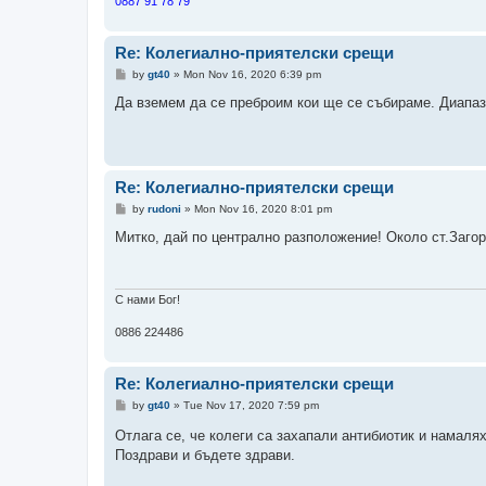
0887 91 78 79
Re: Колегиално-приятелски срещи
P
by
gt40
»
Mon Nov 16, 2020 6:39 pm
o
s
Да вземем да се преброим кои ще се събираме. Диапазо
t
Re: Колегиално-приятелски срещи
P
by
rudoni
»
Mon Nov 16, 2020 8:01 pm
o
s
Митко, дай по централно разположение! Около ст.Загор
t
С нами Бог!
0886 224486
Re: Колегиално-приятелски срещи
P
by
gt40
»
Tue Nov 17, 2020 7:59 pm
o
s
Отлага се, че колеги са захапали антибиотик и намал
t
Поздрави и бъдете здрави.