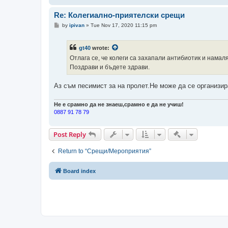
Re: Колегиално-приятелски срещи
P
by
ipivan
»
Tue Nov 17, 2020 11:15 pm
o
s
t
gt40
wrote:
Отлага се, че колеги са захапали антибиотик и нама
Поздрави и бъдете здрави.
Аз съм песимист за на пролет.Не може да се организир
Не е срамно да не знаеш,срамно е да не учиш!
0887 91 78 79
Quick-mod too
Post Reply
Return to “Срещи/Мероприятия”
Board index