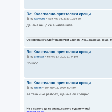
Re: Колегиално-приятелски срещи
P
by
ivanovbg
»
Sun Nov 08, 2020 10:16 pm
o
s
Да, ама нещо се е наплашила...
t
Обновяване/ъпдейт на всички Launch- Х431, Easidiag, Idiag, 
Re: Колегиално-приятелски срещи
P
by
arabiata
»
Fri Nov 13, 2020 11:44 pm
o
s
Лошооо....
t
Re: Колегиално-приятелски срещи
P
by
ipivan
»
Sun Nov 15, 2020 3:04 pm
o
s
Аз така и не разбрах, ще има ли среща?
t
Не е срамно да не знаеш,срамно е да не учиш!