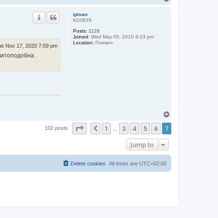
o
p
ipivan
КОЛЕГА
Posts:
1126
Joined:
Wed May 05, 2010 9:03 pm
Location:
Плевен
e Nov 17, 2020 7:59 pm
витоподобна .
T
o
Page
7
of
7
1
3
4
5
6
7
p
Previous
102 posts
…
Jump to
Delete cookies
All times are
UTC+02:00