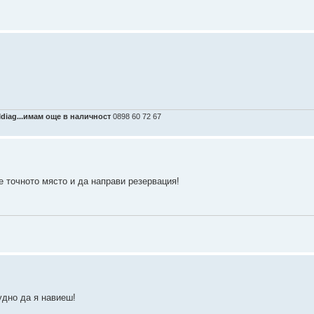
Mdiag...имам още в наличност
0898 60 72 67
е точното място и да направи резервация!
удно да я навиеш!