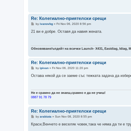
Re: Колегиално-приятелски срещи
P
by
ivanovbg
»
Fri Nov 06, 2020 8:56 pm
o
s
21 ви е добре. Оставя да навия жената.
t
Обновяване/ъпдейт на всички Launch- Х431, Easidiag, Idiag, 
Re: Колегиално-приятелски срещи
P
by
ipivan
»
Fri Nov 06, 2020 11:20 pm
o
s
Остава някой да се заеме със тежката задача да избер
t
Не е срамно да не знаеш,срамно е да не учиш!
0887 91 78 79
Re: Колегиално-приятелски срещи
P
by
arabiata
»
Sun Nov 08, 2020 8:55 pm
o
s
Краси,Венчето е веселяк човек,така че няма да ти е тр
t