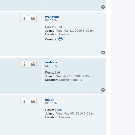
T
o
p
ivanovbg
КОЛЕГА
Posts:
2273
Joined:
Wed Mar 11, 2009 8:00 pm
Location:
София
C
Contact:
o
n
t
T
a
c
o
t
p
arabiata
i
КОЛЕГА
v
a
Posts:
116
n
Joined:
Wed Apr 16, 2008 1:35 pm
o
Location:
София,Люлин 1
v
b
g
T
o
p
ipivan
КОЛЕГА
Posts:
1126
Joined:
Wed May 05, 2010 9:03 pm
Location:
Плевен