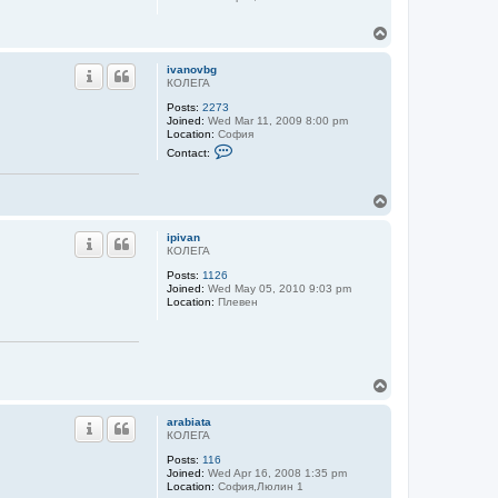
T
o
p
ivanovbg
КОЛЕГА
Posts:
2273
Joined:
Wed Mar 11, 2009 8:00 pm
Location:
София
C
Contact:
o
n
t
T
a
c
o
t
p
ipivan
i
КОЛЕГА
v
a
Posts:
1126
n
Joined:
Wed May 05, 2010 9:03 pm
o
Location:
Плевен
v
b
g
T
o
p
arabiata
КОЛЕГА
Posts:
116
Joined:
Wed Apr 16, 2008 1:35 pm
Location:
София,Люлин 1