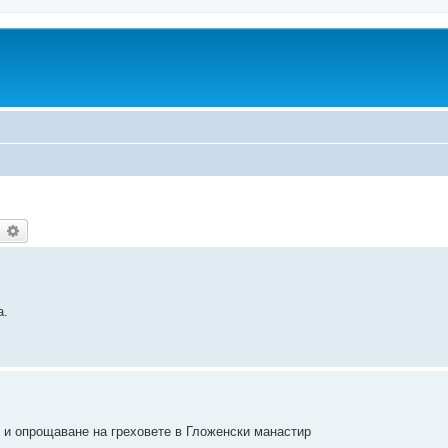
earch
Advanced search
а.
д и опрощаване на греховете в Гложенски манастир