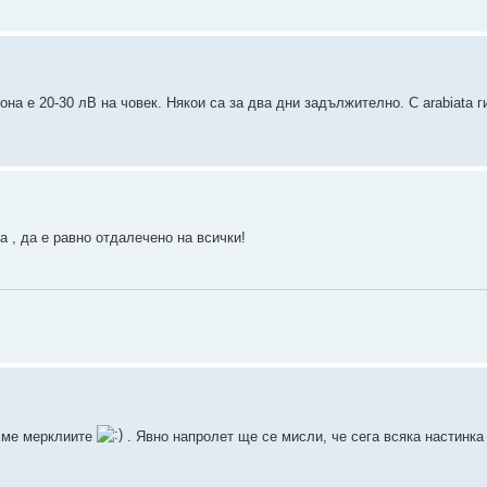
на е 20-30 лВ на човек. Някои са за два дни задължително. С arabiata 
а , да е равно отдалечено на всички!
яхме мерклиите
. Явно напролет ще се мисли, че сега всяка настинка