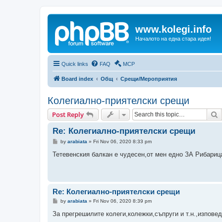
www.kolegi.info
Началото на една стара идея!
Quick links
FAQ
MCP
Board index
Общ
Срещи/Мероприятия
Колегиално-приятелски срещи
S
Post Reply
Re: Колегиално-приятелски срещи
P
by
arabiata
»
Fri Nov 06, 2020 8:33 pm
o
s
Тетевенския балкан е чудесен,от мен едно ЗА Рибариц
t
Re: Колегиално-приятелски срещи
P
by
arabiata
»
Fri Nov 06, 2020 8:39 pm
o
s
За прегрешилите колеги,колежки,съпруги и т.н.,изпове
t