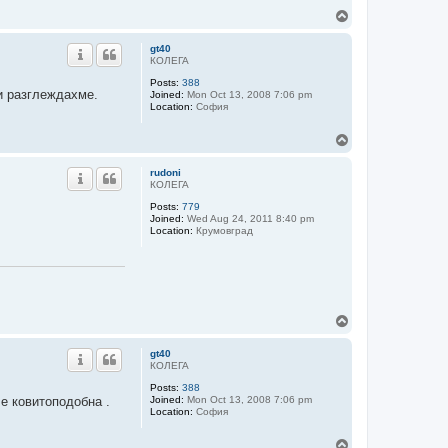
T
o
p
gt40
КОЛЕГА
Posts:
388
ги разглеждахме.
Joined:
Mon Oct 13, 2008 7:06 pm
Location:
София
T
o
p
rudoni
КОЛЕГА
Posts:
779
Joined:
Wed Aug 24, 2011 8:40 pm
Location:
Крумовград
T
o
p
gt40
КОЛЕГА
Posts:
388
 е ковитоподобна .
Joined:
Mon Oct 13, 2008 7:06 pm
Location:
София
T