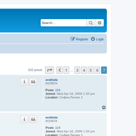
Search
Advanced search
Register
Login
Page
7
of
7
1
3
4
5
6
7
Previous
102 posts
…
arabiata
КОЛЕГА
Posts:
116
Joined:
Wed Apr 16, 2008 1:35 pm
Location:
София,Люлин 1
T
o
p
arabiata
КОЛЕГА
Posts:
116
Joined:
Wed Apr 16, 2008 1:35 pm
Location:
София,Люлин 1