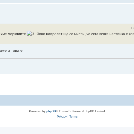
Tu
ляхме мерклиите
. Явно напролет ще се мисли, че сега всяка настинка е ко
аме и това е!
ls
Powered by
phpBB
® Forum Software © phpBB Limited
Privacy
|
Terms