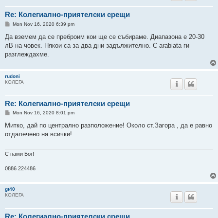
Re: Колегиално-приятелски срещи
P
Mon Nov 16, 2020 6:39 pm
o
s
Да вземем да се преброим кои ще се събираме. Диапазона е 20-30
t
лВ на човек. Някои са за два дни задължително. С arabiata ги
разглеждахме.
rudoni
КОЛЕГА
Re: Колегиално-приятелски срещи
P
Mon Nov 16, 2020 8:01 pm
o
s
Митко, дай по централно разположение! Около ст.Загора , да е равно
t
отдалечено на всички!
С нами Бог!
0886 224486
gt40
КОЛЕГА
Re: Колегиално-приятелски срещи