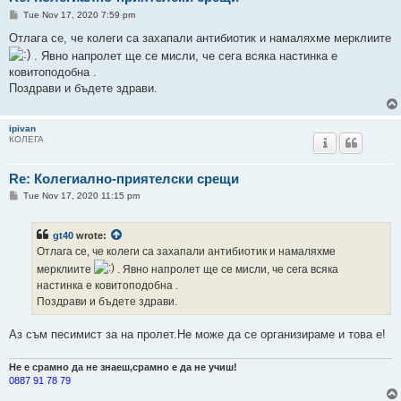
P
Tue Nov 17, 2020 7:59 pm
o
s
Отлага се, че колеги са захапали антибиотик и намаляхме мерклиите
t
. Явно напролет ще се мисли, че сега всяка настинка е
ковитоподобна .
Поздрави и бъдете здрави.
ipivan
КОЛЕГА
Re: Колегиално-приятелски срещи
P
Tue Nov 17, 2020 11:15 pm
o
s
t
gt40
wrote:
Отлага се, че колеги са захапали антибиотик и намаляхме
мерклиите
. Явно напролет ще се мисли, че сега всяка
настинка е ковитоподобна .
Поздрави и бъдете здрави.
Аз съм песимист за на пролет.Не може да се организираме и това е!
Не е срамно да не знаеш,срамно е да не учиш!
0887 91 78 79