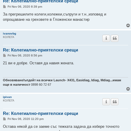
Re: Колегиално-приятелски срещи
P
Fri Nov 06, 2020 8:39 pm
o
s
За прегрешилите колеги,колежки,съпруги и т.н.,изповед и
t
опрощаване на греховете в Гложенски манастир
ivanovbg
КОЛЕГА
Re: Колегиално-приятелски срещи
P
Fri Nov 06, 2020 8:56 pm
o
s
21 ви е добре. Оставя да навия жената.
t
Обновяване/ъпдейт на всички Launch- Х431, Easidiag, Idiag, Mdiag...имам
още в наличност
0898 60 72 67
ipivan
КОЛЕГА
Re: Колегиално-приятелски срещи
P
Fri Nov 06, 2020 11:20 pm
o
s
Остава някой да се заеме със тежката задача да избере точното
t