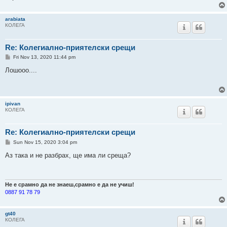
arabiata
КОЛЕГА
Re: Колегиално-приятелски срещи
P
Fri Nov 13, 2020 11:44 pm
o
s
Лошооо....
t
ipivan
КОЛЕГА
Re: Колегиално-приятелски срещи
P
Sun Nov 15, 2020 3:04 pm
o
s
Аз така и не разбрах, ще има ли среща?
t
Не е срамно да не знаеш,срамно е да не учиш!
0887 91 78 79
gt40
КОЛЕГА