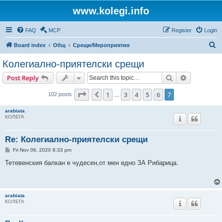
www.kolegi.info
FAQ
MCP
Register
Login
S
Board index
Общ
Срещи/Мероприятия
e
Колегиално-приятелски срещи
a
Search
Advanced s
Post Reply
r
c
Page
7
of
7
1
3
4
5
6
7
Previous
102 posts
…
h
arabiata
КОЛЕГА
Re: Колегиално-приятелски срещи
P
Fri Nov 06, 2020 8:33 pm
o
s
Тетевенския балкан е чудесен,от мен едно ЗА Рибарица.
t
arabiata
КОЛЕГА