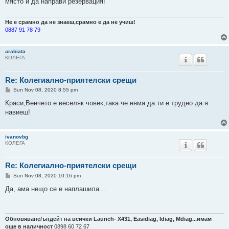
място и да направи резервация!
Не е срамно да не знаеш,срамно е да не учиш!
0887 91 78 79
arabiata
КОЛЕГА
Re: Колегиално-приятелски срещи
P
Sun Nov 08, 2020 8:55 pm
o
s
Краси,Венчето е веселяк човек,така че няма да ти е трудно да я
t
навиеш!
ivanovbg
КОЛЕГА
Re: Колегиално-приятелски срещи
P
Sun Nov 08, 2020 10:16 pm
o
s
Да, ама нещо се е наплашила...
t
Обновяване/ъпдейт на всички Launch- Х431, Easidiag, Idiag, Mdiag...имам
още в наличност
0898 60 72 67