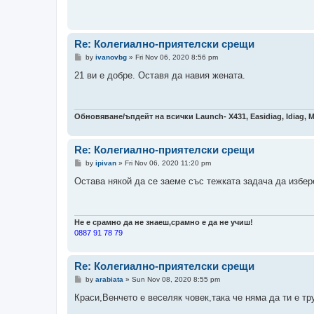
Re: Колегиално-приятелски срещи
P
by
ivanovbg
»
Fri Nov 06, 2020 8:56 pm
o
s
21 ви е добре. Оставя да навия жената.
t
Обновяване/ъпдейт на всички Launch- Х431, Easidiag, Idiag, 
Re: Колегиално-приятелски срещи
P
by
ipivan
»
Fri Nov 06, 2020 11:20 pm
o
s
Остава някой да се заеме със тежката задача да избер
t
Не е срамно да не знаеш,срамно е да не учиш!
0887 91 78 79
Re: Колегиално-приятелски срещи
P
by
arabiata
»
Sun Nov 08, 2020 8:55 pm
o
s
Краси,Венчето е веселяк човек,така че няма да ти е тр
t