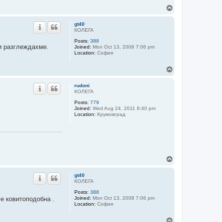
T
o
p
gt40
КОЛЕГА
Posts:
388
ги разглеждахме.
Joined:
Mon Oct 13, 2008 7:06 pm
Location:
София
T
o
p
rudoni
КОЛЕГА
Posts:
779
Joined:
Wed Aug 24, 2011 8:40 pm
Location:
Крумовград
T
o
p
gt40
КОЛЕГА
Posts:
388
 е ковитоподобна .
Joined:
Mon Oct 13, 2008 7:06 pm
Location:
София
T