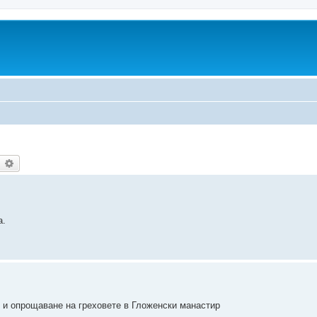
earch
Advanced search
а.
д и опрощаване на греховете в Гложенски манастир