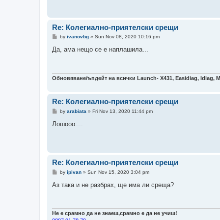
Re: Колегиално-приятелски срещи
P
by
ivanovbg
»
Sun Nov 08, 2020 10:16 pm
o
s
Да, ама нещо се е наплашила...
t
Обновяване/ъпдейт на всички Launch- Х431, Easidiag, Idiag, 
Re: Колегиално-приятелски срещи
P
by
arabiata
»
Fri Nov 13, 2020 11:44 pm
o
s
Лошооо....
t
Re: Колегиално-приятелски срещи
P
by
ipivan
»
Sun Nov 15, 2020 3:04 pm
o
s
Аз така и не разбрах, ще има ли среща?
t
Не е срамно да не знаеш,срамно е да не учиш!