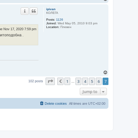
o
p
ipivan
КОЛЕГА
Posts:
1126
Joined:
Wed May 05, 2010 9:03 pm
Location:
Плевен
e Nov 17, 2020 7:59 pm
витоподобна .
T
o
Page
7
of
7
1
3
4
5
6
7
p
Previous
102 posts
…
Jump to
Delete cookies
All times are
UTC+02:00