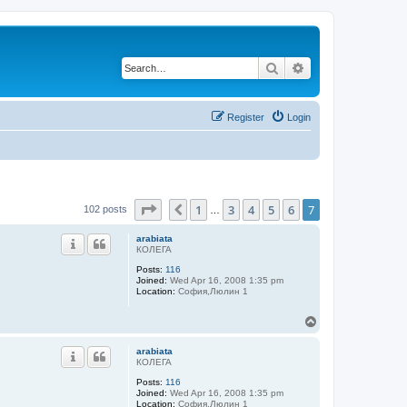
Search
Advanced search
Register
Login
Page
7
of
7
1
3
4
5
6
7
Previous
102 posts
…
arabiata
КОЛЕГА
Posts:
116
Joined:
Wed Apr 16, 2008 1:35 pm
Location:
София,Люлин 1
T
o
p
arabiata
КОЛЕГА
Posts:
116
Joined:
Wed Apr 16, 2008 1:35 pm
Location:
София,Люлин 1