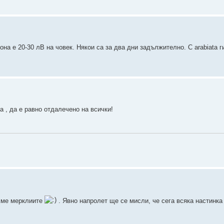
на е 20-30 лВ на човек. Някои са за два дни задължително. С arabiata 
а , да е равно отдалечено на всички!
яхме мерклиите
. Явно напролет ще се мисли, че сега всяка настинка