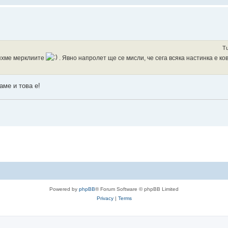
Tu
ляхме мерклиите
. Явно напролет ще се мисли, че сега всяка настинка е ко
аме и това е!
ls
Powered by
phpBB
® Forum Software © phpBB Limited
Privacy
|
Terms