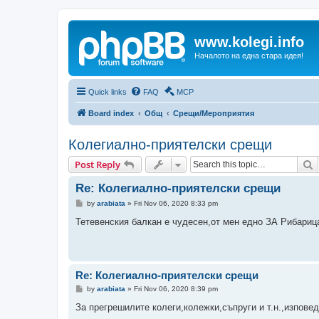
www.kolegi.info
Началото на една стара идея!
Quick links
FAQ
MCP
Board index
Общ
Срещи/Мероприятия
Колегиално-приятелски срещи
S
Post Reply
Re: Колегиално-приятелски срещи
P
by
arabiata
»
Fri Nov 06, 2020 8:33 pm
o
s
Тетевенския балкан е чудесен,от мен едно ЗА Рибариц
t
Re: Колегиално-приятелски срещи
P
by
arabiata
»
Fri Nov 06, 2020 8:39 pm
o
s
За прегрешилите колеги,колежки,съпруги и т.н.,изпове
t