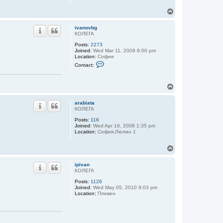
T
o
p
ivanovbg
КОЛЕГА
Posts:
2273
Joined:
Wed Mar 11, 2009 8:00 pm
Location:
София
C
Contact:
o
n
t
T
a
c
o
t
p
arabiata
i
КОЛЕГА
v
a
Posts:
116
n
Joined:
Wed Apr 16, 2008 1:35 pm
o
Location:
София,Люлин 1
v
b
g
T
o
p
ipivan
КОЛЕГА
Posts:
1126
Joined:
Wed May 05, 2010 9:03 pm
Location:
Плевен