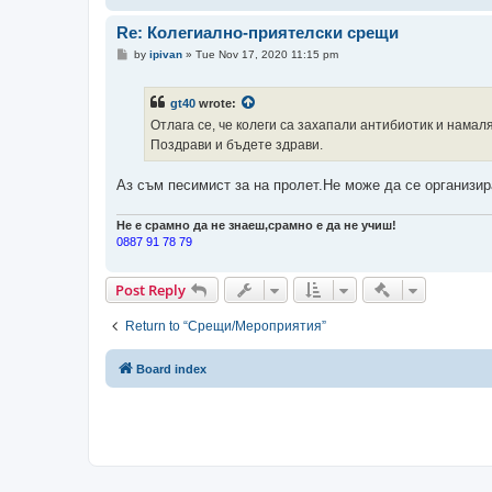
Re: Колегиално-приятелски срещи
P
by
ipivan
»
Tue Nov 17, 2020 11:15 pm
o
s
t
gt40
wrote:
Отлага се, че колеги са захапали антибиотик и нама
Поздрави и бъдете здрави.
Аз съм песимист за на пролет.Не може да се организир
Не е срамно да не знаеш,срамно е да не учиш!
0887 91 78 79
Quick-mod too
Post Reply
Return to “Срещи/Мероприятия”
Board index