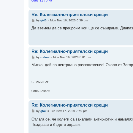
0887 91 78 79
Re: Колегиално-приятелски срещи
P
by
gt40
»
Mon Nov 16, 2020 6:39 pm
o
s
Да вземем да се преброим кои ще се събираме. Диапазо
t
Re: Колегиално-приятелски срещи
P
by
rudoni
»
Mon Nov 16, 2020 8:01 pm
o
s
Митко, дай по централно разположение! Около ст.Загор
t
С нами Бог!
0886 224486
Re: Колегиално-приятелски срещи
P
by
gt40
»
Tue Nov 17, 2020 7:59 pm
o
s
Отлага се, че колеги са захапали антибиотик и намал
t
Поздрави и бъдете здрави.