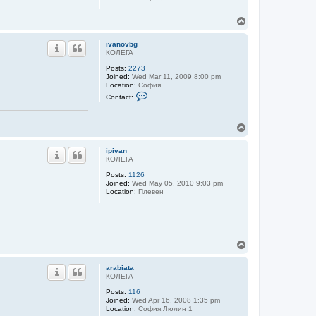
T
o
p
ivanovbg
КОЛЕГА
Posts:
2273
Joined:
Wed Mar 11, 2009 8:00 pm
Location:
София
C
Contact:
o
n
t
T
a
c
o
t
p
ipivan
i
КОЛЕГА
v
a
Posts:
1126
n
Joined:
Wed May 05, 2010 9:03 pm
o
Location:
Плевен
v
b
g
T
o
p
arabiata
КОЛЕГА
Posts:
116
Joined:
Wed Apr 16, 2008 1:35 pm
Location:
София,Люлин 1