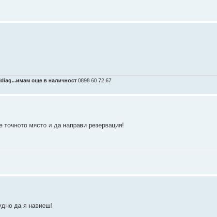
Mdiag...имам още в наличност
0898 60 72 67
е точното място и да направи резервация!
удно да я навиеш!