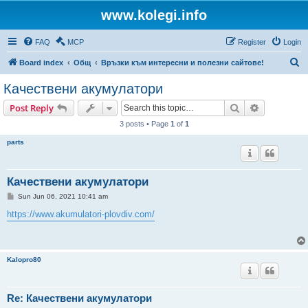
www.kolegi.info
FAQ
MCP
Register
Login
S
Board index
Общ
Връзки към интересни и полезни сайтове!
e
Качествени акумулатори
a
Search
Advanced s
Post Reply
r
3 posts • Page
1
of
1
c
parts
h
Качествени акумулатори
P
Sun Jun 06, 2021 10:41 am
o
s
https://www.akumulatori-plovdiv.com/
t
Kalopro80
Re: Качествени акумулатори