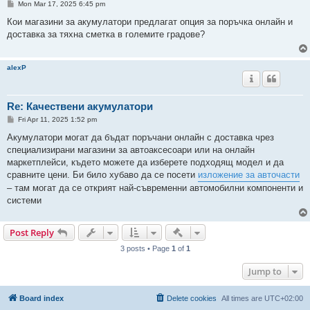
P
Mon Mar 17, 2025 6:45 pm
o
s
Кои магазини за акумулатори предлагат опция за поръчка онлайн и
t
доставка за тяхна сметка в големите градове?
alexP
Re: Качествени акумулатори
P
Fri Apr 11, 2025 1:52 pm
o
s
Акумулатори могат да бъдат поръчани онлайн с доставка чрез
t
специализирани магазини за автоаксесоари или на онлайн
маркетплейси, където можете да изберете подходящ модел и да
сравните цени. Би било хубаво да се посети
изложение за авточасти
– там могат да се открият най-съвременни автомобилни компоненти и
системи
Quick-mod tools
Post Reply
3 posts • Page
1
of
1
Jump to
Board index
Delete cookies
All times are
UTC+02:00